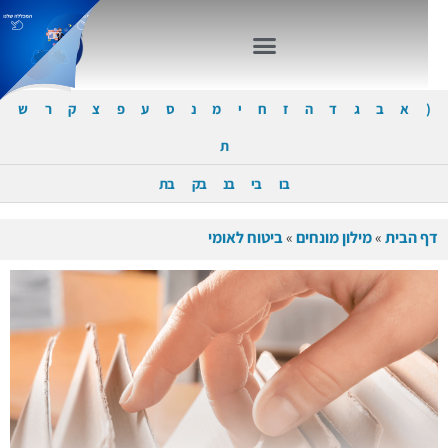
(
א
ב
ג
ד
ה
ז
ח
י
מ
נ
ס
ע
פ
צ
ק
ר
ש
ת
בו
בי
בנ
בק
בת
דף הבית
»
מילון מונחים
»
ביטוח לאומי