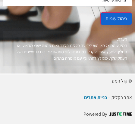
מדיניות פרטיות
ניהול עוגיות
הערה:
המידע המוצג כאן הוא לידיעה כללית בלבד ואינו מהווה ייעוץ מקצועי או
תחליף לייעוץ אישי. לקבלת מידע או ליווי מותאם לצרכים הספציפיים של
העסק שלך, מומלץ להתייעץ עם מומחה בתחום.
© קול המס
אתר בקליק –
בניית אתרים
Powered By