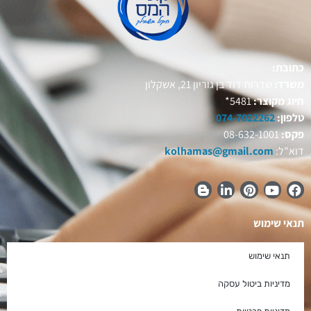
כתובת:
משרד:
שדרות דוד בן גוריון 21, אשקלון
חיוג מקוצר:
5481*
טלפון:
074-7022262
פקס:
08-632-1001
דוא"ל:
kolhamas@gmail.com
תנאי שימוש
תנאי שימוש
מדיניות ביטול עסקה