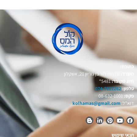
כתובת:
משרד:
שדרות דוד בן גוריון 21, אשקלון
חיוג מקוצר:
5481*
טלפון:
074-7022262
פקס:
08-632-1001
דוא"ל:
kolhamas@gmail.com
תנאי שימוש