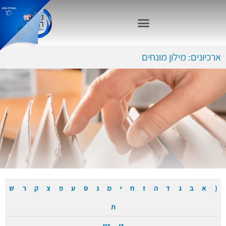
ארכיונים: מילון מונחים
(
א
ב
ג
ד
ה
ז
ח
י
מ
נ
ס
ע
פ
צ
ק
ר
ש
ת
די
דמ