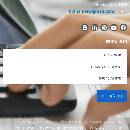
פקס:
08-632-1001
דוא"ל:
kolhamas@gmail.com
תנאי שימוש
תנאי שימוש
מדיניות ביטול עסקה
מדיניות פרטיות
ניהול עוגיות
הערה:
המידע המוצג כאן הוא לידיעה כללית בלבד ואינו מהווה ייעוץ מקצועי או
תחליף לייעוץ אישי. לקבלת מידע או ליווי מותאם לצרכים הספציפיים של