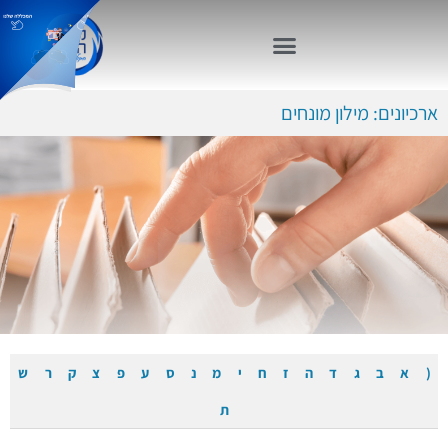
ארכיונים: מילון מונחים
(
א
ב
ג
ד
ה
ז
ח
י
מ
נ
ס
ע
פ
צ
ק
ר
ש
ת