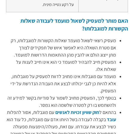
על רקע נטייה מינית.
האם מותר למעסיק לשאול מועמד לעבודה שאלות
הקשורות למוגבלותו?
מעסיק רשאי לשאול מועמד שאלות הקשורות למוגבלותו, רק
אם מטרת השאלה היא לאפשר איוש של תפקידים לצורך
מתן ייצוג הולם או להבין מהן ההתאמות הדרושות למועמד.
המעסיק חייב להבהיר למועמד כי הוא אינו חייב לענות על
שאלות אלו.
מועמד עם מוגבלות אינו מחויב לדווח למעסיק על מוגבלותו,
אלא להיות כן לגבי יכולתו לבצע את העבודה הנדרשת על ידי
המעסיק.
בנוסף לכך, המעסיק מחויב לשמור על סודיות בקשר למידע זה
ולהשתמש בו רק למטרה שלשמה הוא נמסר.
בהתאם ל
חוק שוויון זכויות לאנשים
עם מוגבלות, אסור להפלות
עובד
בקבלה לעבודה בשל היותו אדם עם מוגבלות, כל עוד הוא
כשיר לבצע את עבודתו. עם זאת, פעולה/הימנעות מפעולה
המתחייבת מהדרישות המהותיות של התפקיד או של המשרה