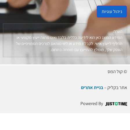
ניהול עוגיות
הערה:
המידע המוצג כאן הוא לידיעה כללית בלבד ואינו מהווה ייעוץ מקצועי או
תחליף לייעוץ אישי. לקבלת מידע או ליווי מותאם לצרכים הספציפיים של
העסק שלך, מומלץ להתייעץ עם מומחה בתחום.
© קול המס
אתר בקליק –
בניית אתרים
Powered By