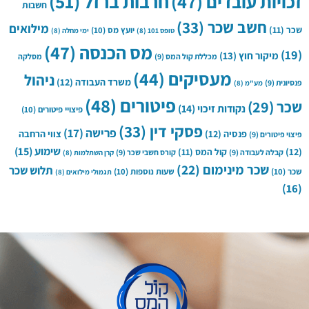
חרבות ברזל
(51)
זכויות עובדים
(47)
חשבות
חשב שכר
(33)
מילואים
שכר
(11)
יועץ מס
(10)
טופס 101
(8)
ימי מחלה
(8)
מס הכנסה
(47)
(19)
מיקור חוץ
(13)
מכללת קול המס
(9)
מסלקה
מעסיקים
(44)
ניהול
משרד העבודה
(12)
פנסיונית
(9)
מע"מ
(8)
פיטורים
(48)
שכר
(29)
נקודות זיכוי
(14)
פיצויי פיטורים
(10)
פסקי דין
(33)
פרישה
(17)
פנסיה
(12)
צווי הרחבה
פיצוי פיטורים
(9)
שימוע
(15)
(12)
קול המס
(11)
קבלה לעבודה
(9)
קורס חשבי שכר
(9)
קרן השתלמות
(8)
שכר מינימום
(22)
תלוש שכר
שכר
(10)
שעות נוספות
(10)
תגמולי מילואים
(8)
(16)