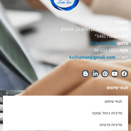
כתובת:
משרד:
שדרות דוד בן גוריון 21, אשקלון
חיוג מקוצר:
5481*
טלפון:
074-7022262
פקס:
08-632-1001
דוא"ל:
kolhamas@gmail.com
תנאי שימוש
תנאי שימוש
מדיניות ביטול עסקה
מדיניות פרטיות