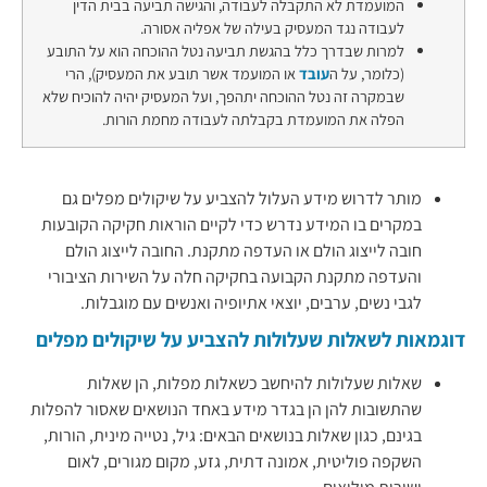
המועמדת לא התקבלה לעבודה, והגישה תביעה בבית הדין
לעבודה נגד המעסיק בעילה של אפליה אסורה.
למרות שבדרך כלל בהגשת תביעה נטל ההוכחה הוא על התובע
(כלומר, על ה
עובד
או המועמד אשר תובע את המעסיק), הרי
שבמקרה זה נטל ההוכחה יתהפך, ועל המעסיק יהיה להוכיח שלא
הפלה את המועמדת בקבלתה לעבודה מחמת הורות.
מותר לדרוש מידע העלול להצביע על שיקולים מפלים גם
במקרים בו המידע נדרש כדי לקיים הוראות חקיקה הקובעות
חובה לייצוג הולם או העדפה מתקנת. החובה לייצוג הולם
והעדפה מתקנת הקבועה בחקיקה חלה על השירות הציבורי
לגבי נשים, ערבים, יוצאי אתיופיה ואנשים עם מוגבלות.
דוגמאות לשאלות שעלולות להצביע על שיקולים מפלים
שאלות שעלולות להיחשב כשאלות מפלות, הן שאלות
שהתשובות להן הן בגדר מידע באחד הנושאים שאסור להפלות
בגינם, כגון שאלות בנושאים הבאים: גיל, נטייה מינית, הורות,
השקפה פוליטית, אמונה דתית, גזע, מקום מגורים, לאום