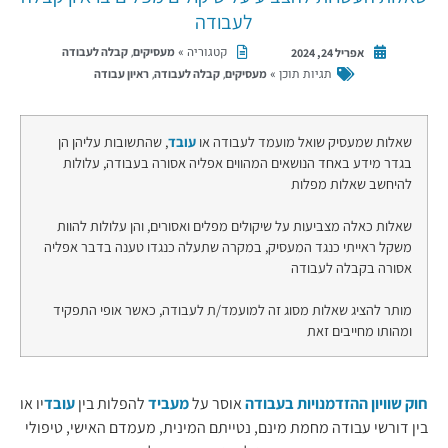
לעבודה
קטגוריה »
,
מעסיקים
קבלה לעבודה
אפריל 24, 2024
תגיות תוכן »
,
,
מעסיקים
קבלה לעבודה
ראיון עבודה
שאלות שמעסיק שואל מועמד לעבודה או
עובד
, שהתשובות עליהן הן
בגדר מידע באחד הנושאים המהווים אפליה אסורה בעבודה, עלולות
להיחשב שאלות מפלות
שאלות כאלה מצביעות על שיקולים מפלים ואסורים, והן עלולות להוות
משקל ראייתי כנגד המעסיק, במקרה שתעלה כנגדו טענה בדבר אפליה
אסורה בקבלה לעבודה
מותר להציג שאלות מסוג זה למועמד/ת לעבודה, כאשר אופי התפקיד
ומהותו מחייבים זאת
חוק שוויון ההזדמנויות בעבודה
אוסר על
מעביד
להפלות בין
עובד
יו או
בין דורשי עבודה מחמת מינם, נטייתם המינית, מעמדם האישי, טיפולי