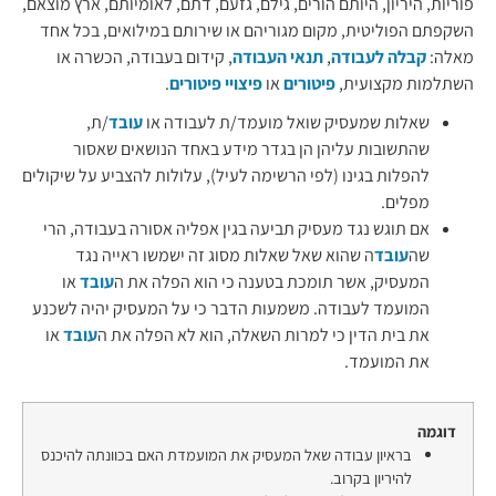
פוריות, היריון, היותם הורים, גילם, גזעם, דתם, לאומיותם, ארץ מוצאם,
השקפתם הפוליטית, מקום מגוריהם או שירותם במילואים, בכל אחד
מאלה:
קבלה לעבודה
,
תנאי העבודה
, קידום בעבודה, הכשרה או
השתלמות מקצועית,
פיטורים
או
פיצויי פיטורים
.
שאלות שמעסיק שואל מועמד/ת לעבודה או
עובד
/ת,
שהתשובות עליהן הן בגדר מידע באחד הנושאים שאסור
להפלות בגינו (לפי הרשימה לעיל), עלולות להצביע על שיקולים
מפלים.
אם תוגש נגד מעסיק תביעה בגין אפליה אסורה בעבודה, הרי
שה
עובד
ה שהוא שאל שאלות מסוג זה ישמשו ראייה נגד
המעסיק, אשר תומכת בטענה כי הוא הפלה את ה
עובד
או
המועמד לעבודה. משמעות הדבר כי על המעסיק יהיה לשכנע
את בית הדין כי למרות השאלה, הוא לא הפלה את ה
עובד
או
את המועמד.
דוגמה
בראיון עבודה שאל המעסיק את המועמדת האם בכוונתה להיכנס
להיריון בקרוב.