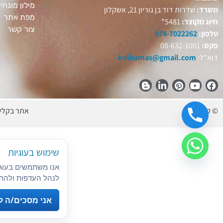
מילון מונחי
משרד:
שדרות דוד בן גוריון 21, אשקלון
מפת אתר
חיוג מקוצר:
5481*
צור קשר
טלפון:
074-7022262
פקס:
08-632-1001
דוא"ל:
kolhamas@gmail.com
© קול המס
אתר בקלי
שימוש בעוגיות
אנו משתמשים בעוגי
לנהל העדפות ולהתא
אני מסכים/ה ל