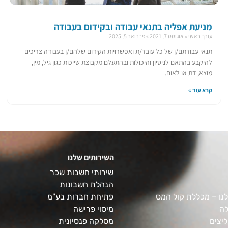
מניעת אפליה בתנאי עבודה ובקידום בעבודה
עורך ראשי
אוגוסט 7, 2021
פברואר 5, 2025
תנאי עבודתם/ן של כל עובד/ת ואפשרויות הקידום שלהם/ן בעבודה צריכים
להיקבע בהתאם לניסיון והיכולות ובהתעלם מקבוצת שייכות כגון גיל, מין,
מוצא, דת או לאום.
קרא עוד »
השירותים שלנו
שירותי חשבות שכר
הנהלת חשבונות
נו – מכללת קול המס
פתיחת חברות בע"מ
לה
מיסוי פרישה
יצים
מסלקה פנסיונית