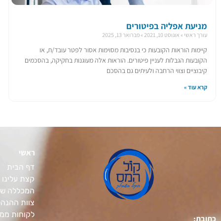
מניעת אפליה בפיטורים
עורך ראשי
אוגוסט 10, 2021
פברואר 13, 2025
קיימות הוראות הקובעות כי בנסיבות מסוימות אסור לפטר עובד/ת, או
הקובעות הגבלות לעניין פיטורים. הוראות אלה מעוגנות בחקיקה, בהסכמים
קיבוציים וצווי הרחבה ולעיתים גם בהסכם
קרא עוד »
ראשי
דף הבית
קצת עלינו
המכללה של
צוות ההנה
לקוחות ממל
כתובת: