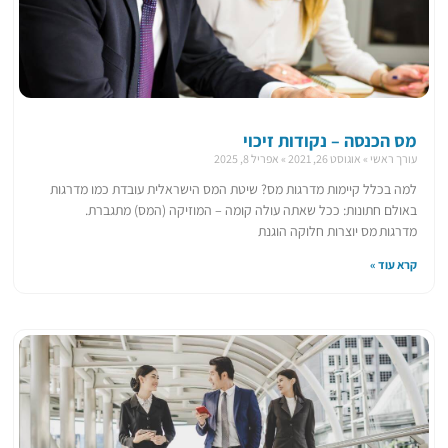
מס הכנסה – נקודות זיכוי
עורך ראשי
אוגוסט 26, 2021
אפריל 8, 2025
למה בכלל קיימות מדרגות מס? שיטת המס הישראלית עובדת כמו מדרגות
באולם חתונות: ככל שאתה עולה קומה – המוזיקה (המס) מתגברת.
מדרגות מס יוצרות חלוקה הוגנת
קרא עוד »