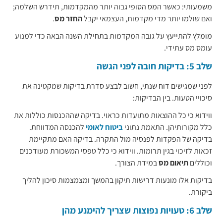
משמעותי: כאשר המס הסופי גבוה יותר מהמקדמות, תידרש השלמה;
ואם שולמו יותר מדי מקדמות, העצמאי יקבל
החזר מס
.
מומלץ להתייעץ על גובה המקדמות בתחילת השנה הבאה כדי למנוע
עומס מס עתידי.
שלב 5: בדיקות חובה לפני הגשה
לפני שמגישים דוח שנתי, חשוב לבצע סדרת בדיקות שמקטינה את
סיכויי הטעות. בין הבדיקות:
ווידוא כי כל ההוצאות מתועדות כראוי. בדיקה שההכנסות כוללות את
כלל מקורותיהן. התאמת נתוני
ביטוח לאומי
להכנסה המדווחת.
בדיקה של הפקדות לפנסיה מול התקרה. בדיקה האם מתקיימת
זכאות לזיכוי בגין תרומות. ווידוא כי כלל טפסי המשכורת מעודכנים
וכוללים
תיאום מס
במידת הצורך.
בדיקות אלו מונעות דרישות תיקון בהמשך ומצמצמות סיכון להליך
ביקורת.
שלב 6: טעויות נפוצות שצריך להימנע מהן