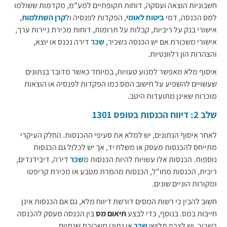
חשבוניות הוצאה ועסקה, דוחות תקופתיים למע"מ, מקדמות ששולמו
למס הכנסה, דמי
ביטוח לאומי
, הפקדות לפנסיה ול
קרן השתלמות
,
אישורי בנק על ריביות, קבלות על תרומות, דוחות מכירת ניירות ערך,
אישורי משכורת אם יש הכנסה כשכיר,
שכר
דירה נכנס או יוצא,
והצהרות הון רלוונטיות.
איסוף מלא מאפשר למנוע טעויות, במיוחד כאשר מדובר בנתונים
שעשויים להשפיע על חישוב המס כמו הפקדות לפנסיה או הוצאות
מוכרות שאינן מתועדות היטב.
שלב 2: דיווח הכנסות בטופס 1301
לאחר איסוף הנתונים, יש למלא את סעיפי ההכנסות. החלק העיקרי
מתייחס להכנסות מעסק או משלח יד, אך יש לכלול גם הכנסות
נוספות. הכנסות אלו עשויות להיות הכנסות מ
שכר
דירה, דיבידנדים,
ריבית, הכנסות מחו"ל, הכנסות מהמרת מטבע או מכירת קריפטו
ומקורות הוניים שונים.
חשוב להבין כי רשות המסים דורשת דיווח מלא, גם אם הכנסות אינן
חייבות במס. בנוסף, כדי לבצע
תיאום מס
בין הכנסה מעסק להכנסה
כשכיר, יש לצרף תלושי
שכר
או נתוני משכורת שנתיים.