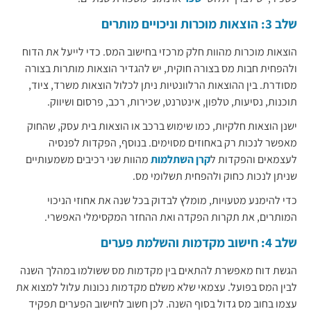
שלב 3: הוצאות מוכרות וניכויים מותרים
הוצאות מוכרות מהוות חלק מרכזי בחישוב המס. כדי לייעל את הדוח
ולהפחית חבות מס בצורה חוקית, יש להגדיר הוצאות מותרות בצורה
מסודרת. בין ההוצאות הרלוונטיות ניתן לכלול הוצאות משרד, ציוד,
תוכנות, נסיעות, טלפון, אינטרנט, שכירות, רכב, פרסום ושיווק.
ישנן הוצאות חלקיות, כמו שימוש ברכב או הוצאות בית עסק, שהחוק
מאפשר לנכות רק באחוזים מסוימים. בנוסף, הפקדות לפנסיה
לעצמאים והפקדות ל
קרן השתלמות
מהוות שני רכיבים משמעותיים
שניתן לנכות כחוק ולהפחית תשלומי מס.
כדי להימנע מטעויות, מומלץ לבדוק בכל שנה את אחוזי הניכוי
המותרים, את תקרות הפקדה ואת ההחזר המקסימלי האפשרי.
שלב 4: חישוב מקדמות והשלמת פערים
הגשת דוח מאפשרת להתאים בין מקדמות מס ששולמו במהלך השנה
לבין המס בפועל. עצמאי שלא משלם מקדמות נכונות עלול למצוא את
עצמו בחוב מס גדול בסוף השנה. לכן חשוב לחישוב הפערים תפקיד