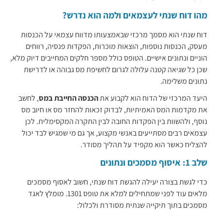
מהו דוח שנתי לעצמאים ולמה הוא נדרש?
דוח שנתי הוא מסמך מרכזי שבאמצעותו מדווח עצמאי על הכנסות
מעסק, הכנסות נוספות, הוצאות מוכרות, הפקדות פנסיה, רווחים
הוניים ונתונים אישיים. הטופס כולל מספר חלקים המחייבים דיוק מלא,
שכן כל שגיאה קטנה עלולה לגרום לחשיפת מס גבוהה או לדרישת
נתונים משלימה.
היעד המרכזי של הדוח הוא לקבוע את
הכנסה החייבת במס
, לחשב
את מקדמות המס האמיתיות, לבדוק זכאות להחזר מס או חיוב מס
נוסף, ולהשוות בין הפקדות החובה לבין התקרה המקסימלית. לכן
עצמאים רבים מסתייעים באנשי מקצוע, אך גם מי שמגיש לבד יכול
להצליח כאשר הוא מקפיד על תהליך מסודר.
שלב 1: איסוף מסמכים ונתונים
כדי לגשת בצורה יעילה להגשת דוח שנתי, חשוב לאסוף מסמכים
מלאים עוד לפני שמתחילים למלא את טופס 1301. מומלץ לאגד
מסמכים בתוך תיקייה שנתית מסודרת ולכלול: