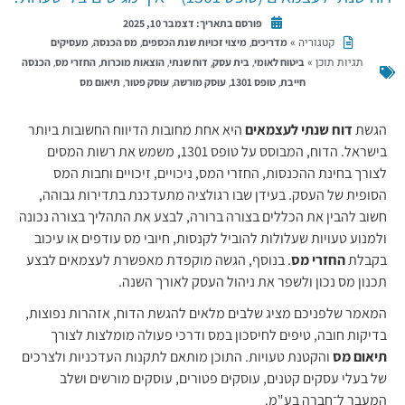
פורסם בתאריך:
דצמבר 10, 2025
קטגוריה »
,
,
,
מדריכים
מיצוי זכויות שנת הכספים
מס הכנסה
מעסיקים
תגיות תוכן »
,
,
,
,
,
ביטוח לאומי
בית עסק
דוח שנתי
הוצאות מוכרות
החזרי מס
הכנסה
,
,
,
,
חייבת
טופס 1301
עוסק מורשה
עוסק פטור
תיאום מס
הגשת
דוח שנתי לעצמאים
היא אחת מחובות הדיווח החשובות ביותר
בישראל. הדוח, המבוסס על טופס 1301, משמש את רשות המסים
לצורך בחינת ההכנסות, החזרי המס, ניכויים, זיכויים וחבות המס
הסופית של העסק. בעידן שבו רגולציה מתעדכנת בתדירות גבוהה,
חשוב להבין את הכללים בצורה ברורה, לבצע את התהליך בצורה נכונה
ולמנוע טעויות שעלולות להוביל לקנסות, חיובי מס עודפים או עיכוב
בקבלת
החזרי מס
. בנוסף, הגשה מוקפדת מאפשרת לעצמאים לבצע
תכנון מס נכון ולשפר את ניהול העסק לאורך השנה.
המאמר שלפניכם מציג שלבים מלאים להגשת הדוח, אזהרות נפוצות,
בדיקות חובה, טיפים לחיסכון במס ודרכי פעולה מומלצות לצורך
תיאום מס
והקטנת טעויות. התוכן מותאם לתקנות העדכניות ולצרכים
של בעלי עסקים קטנים, עוסקים פטורים, עוסקים מורשים ושלב
המעבר ל־חברה בע"מ.