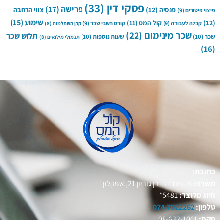
פסקי דין
(33)
פרישה
(17)
פנסיה
(12)
צווי הרחבה
פיצוי פיטורים
(9)
שימוע
(15)
(12)
קול המס
(11)
קבלה לעבודה
(9)
קורס חשבי שכר
(9)
קרן השתלמות
(8)
שכר מינימום
(22)
תלוש שכר
שכר
(10)
שעות נוספות
(10)
תגמולי מילואים
(8)
(16)
כתובת:
משרד:
שדרות דוד בן גוריון 21, אשקלון
חיוג מקוצר:
5481*
טלפון:
074-7022262
פקס:
08-632-1001