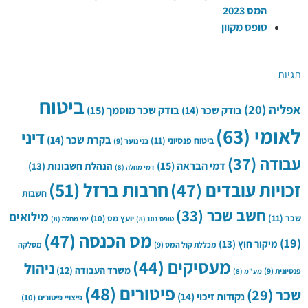
המס 2023
טופס מקוון
תגיות
ביטוח
אפליה
(20)
בודק שכר
(14)
בודק שכר מוסמך
(15)
לאומי
(63)
דיני
בקרת שכר
(14)
ביטוח פנסיוני
(11)
בני נוער
(9)
עבודה
(37)
דמי הבראה
(15)
הנהלת חשבונות
(13)
דמי מחלה
(8)
חרבות ברזל
(51)
זכויות עובדים
(47)
חשבות
חשב שכר
(33)
מילואים
שכר
(11)
יועץ מס
(10)
טופס 101
(8)
ימי מחלה
(8)
מס הכנסה
(47)
(19)
מיקור חוץ
(13)
מכללת קול המס
(9)
מסלקה
מעסיקים
(44)
ניהול
משרד העבודה
(12)
פנסיונית
(9)
מע"מ
(8)
פיטורים
(48)
שכר
(29)
נקודות זיכוי
(14)
פיצויי פיטורים
(10)