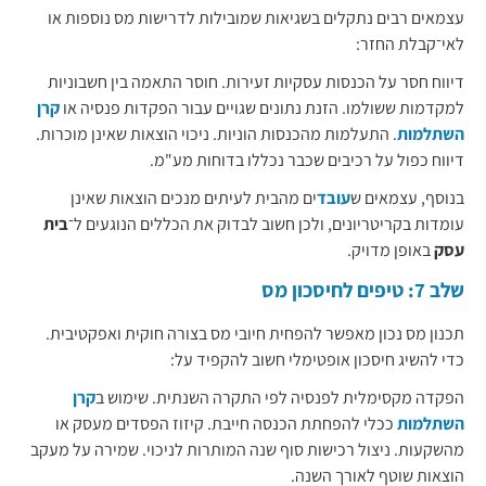
עצמאים רבים נתקלים בשגיאות שמובילות לדרישות מס נוספות או
לאי־קבלת החזר:
דיווח חסר על הכנסות עסקיות זעירות. חוסר התאמה בין חשבוניות
למקדמות ששולמו. הזנת נתונים שגויים עבור הפקדות פנסיה או
קרן
השתלמות
. התעלמות מהכנסות הוניות. ניכוי הוצאות שאינן מוכרות.
דיווח כפול על רכיבים שכבר נכללו בדוחות מע"מ.
בנוסף, עצמאים ש
עובד
ים מהבית לעיתים מנכים הוצאות שאינן
עומדות בקריטריונים, ולכן חשוב לבדוק את הכללים הנוגעים ל־
בית
עסק
באופן מדויק.
שלב 7: טיפים לחיסכון מס
תכנון מס נכון מאפשר להפחית חיובי מס בצורה חוקית ואפקטיבית.
כדי להשיג חיסכון אופטימלי חשוב להקפיד על:
הפקדה מקסימלית לפנסיה לפי התקרה השנתית. שימוש ב
קרן
השתלמות
ככלי להפחתת הכנסה חייבת. קיזוז הפסדים מעסק או
מהשקעות. ניצול רכישות סוף שנה המותרות לניכוי. שמירה על מעקב
הוצאות שוטף לאורך השנה.