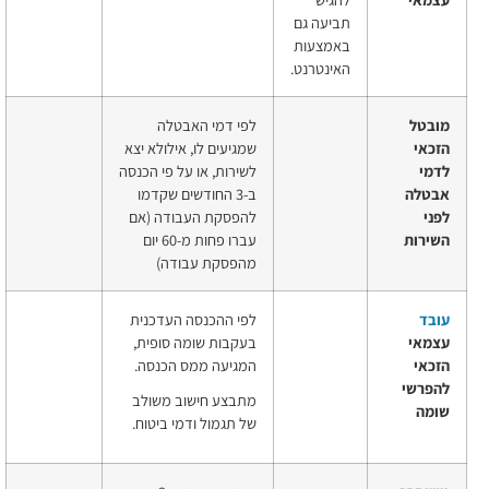
תביעה גם
באמצעות
האינטרנט.
מובטל
לפי דמי האבטלה
הזכאי
שמגיעים לו, אילולא יצא
לדמי
לשירות, או על פי הכנסה
אבטלה
ב-3 החודשים שקדמו
לפני
להפסקת העבודה (אם
השירות
עברו פחות מ-60 יום
מהפסקת עבודה)
עובד
לפי ההכנסה העדכנית
עצמאי
בעקבות שומה סופית,
הזכאי
המגיעה ממס הכנסה.
להפרשי
מתבצע חישוב משולב
שומה
של תגמול ודמי ביטוח.