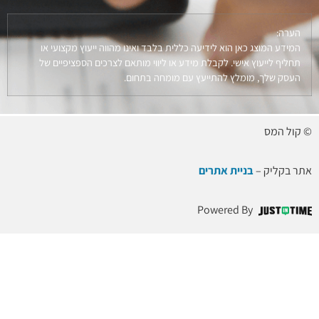
הערה:
המידע המוצג כאן הוא לידיעה כללית בלבד ואינו מהווה ייעוץ מקצועי או
תחליף לייעוץ אישי. לקבלת מידע או ליווי מותאם לצרכים הספציפיים של
העסק שלך, מומלץ להתייעץ עם מומחה בתחום.
© קול המס
אתר בקליק –
בניית אתרים
Powered By