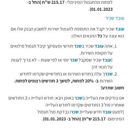
לפחות מהתגמול המינימלי-
215.17 ש"ח (החל ב-
.
01.01.2023)
עובד שכיר
עובד
שכיר יקבל את התוספת לתגמול ישירות לחשבון הבנק שלו אם
הוא עונה על
כל
התנאים האלה:
אתה
עובד
שכיר ב
שכר
חודשי ומעסיקך קיבל תגמול מילואים
על תקופת השירות.
(
עובד
שכיר שמקבל
שכר
יומי או לפי שעות – לא צריך לענות
על תנאי זה)
שכר
ך עלה בחודש השירות או בחודשיים שקדמו לחודש
השירות
ב- 20% לפחות, למשך 3 חודשים רצופים לפחות.
חשוב שתדע!
אנו בודקים את העלייה ב
שכר
באופן הבא: חודש העלייה ו-2 החודשים
שאחריו מול 3 החודשים שקדמו לחודש העלייה
(למעט
עובד
חדש שעליית
שכר
ו נבדקת מול תגמול
המינימום-
215.17 ש"ח) (החל ב- 01.01.2023)
.