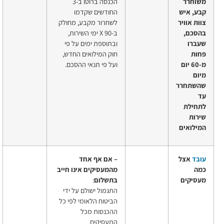
משוחרר
הכנסה ברוטו ב-3
קבע, איש
החודשים שקדמו
צוות אוויר
לשחרור מקבע, מחולק
בהסכם,
ב-90 X ימי השירות,
שעברו
ובתוספת ימים על פי
פחות
חוק המילואים החדש,
מ-60 יום
ועל פי תנאי ההסכם.
מיום
שהשתחרר
עד
לתחילת
שירות
המילואים
עובד
אצל
– אם אף אחד
כמה
מהמעסיקים
אינו חייב
מעסיקים
בתשלום
:
התגמול ישולם על ידי
הביטוח הלאומי לפי כל
ההכנסות מכל
המעסיקים.