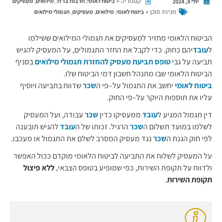
קטגוריה »
,
,
,
ביטוח לאומי
חרבות ברזל
מילואים
מעסיקים
יולי 8, 2024
תגיות תוכן »
,
,
,
ביטוח לאומי
מילואים
מעסיקים
תגמולי מילואים
הביטוח הלאומי מחזיר למעסיקים את תגמולי המילואים ששילמו
ל
עובד
יהם כחוק. כדי לקבל את החזר התגמולים, על המעסיק להגיש
תביעה על גבי
טופס תביעת מעסיק להחזרת תגמולי מילואים
בסניף
הביטוח הלאומי שבו מתנהל חשבון דמי הביטוח שלו.
ביטוח לאומי
יחשב את התגמול על–פי ה
שכר
שדווח בתביעה ויוסיף
עליו את תוספות היוקר על–פי החוק.
דין תגמול המגיע ל
עובד
ממעסיקו כדין
שכר
עבודה, ועל המעסיק
לשלמו במועד תשלום ה
שכר
הרגיל. זכותו של ה
עובד
להגיש תובענה
לפי חוק הגנת ה
שכר
נגד מעסיק המסרב לשלם את התגמול או מעכבו.
על המעסיק לשלוח את התביעה לביטוח הלאומי מוקדם ככול האפשר
ולדווח על תקופת השירות, כפי שמופיע בטופס הצבאי,
ללא פיצול
תקופת השירות
.