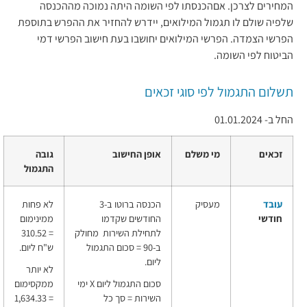
המחירים לצרכן. אםהכנסתו לפי השומה היתה נמוכה מההכנסה
שלפיה שולם לו תגמול המילואים, יידרש להחזיר את ההפרש בתוספת
הפרשי הצמדה. הפרשי המילואים יחושבו בעת חישוב הפרשי דמי
הביטוח לפי השומה.
תשלום התגמול לפי סוגי זכאים
החל ב- 01.01.2024
זכאים
מי משלם
אופן החישוב
גובה
התגמול
עובד
מעסיק
הכנסה ברוטו ב-3
לא פחות
חודשי
החודשים שקדמו
ממינימום
לתחילת השירות מחולק
=
310.52
ב-90 = סכום התגמול
ש"ח
ליום.
ליום.
לא יותר
סכום התגמול ליום X ימי
ממקסימום
השירות = סך כל
=
1,634.33