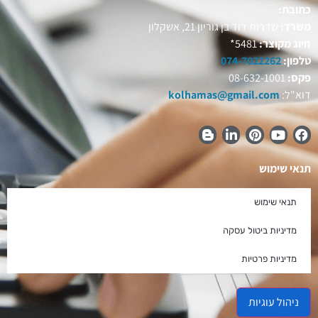
כתובת:
משרד:
שדרות דוד בן גוריון 21, אשקלון
חיוג מקוצר:
5481*
טלפון:
074-7022262
פקס:
08-632-1001
דוא"ל:
kolhamas@gmail.com
תנאי שימוש
תנאי שימוש
מדיניות ביטול עסקה
מדיניות פרטיות
ניהול עוגיות