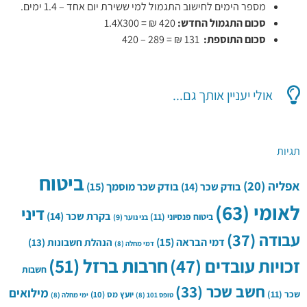
מספר הימים לחישוב התגמול למי ששירת יום אחד – 1.4 ימים.
סכום התגמול החדש:
420 ₪ = 1.4X300
סכום התוספת:
131 ₪ = 289 – 420
אולי יעניין אותך גם...
תגיות
ביטוח
אפליה
(20)
בודק שכר
(14)
בודק שכר מוסמך
(15)
לאומי
(63)
דיני
בקרת שכר
(14)
ביטוח פנסיוני
(11)
בני נוער
(9)
עבודה
(37)
דמי הבראה
(15)
הנהלת חשבונות
(13)
דמי מחלה
(8)
חרבות ברזל
(51)
זכויות עובדים
(47)
חשבות
חשב שכר
(33)
מילואים
שכר
(11)
יועץ מס
(10)
טופס 101
(8)
ימי מחלה
(8)