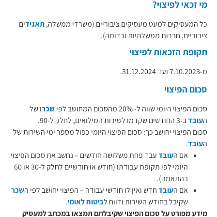
מי זכאי לפיצוי?
כל המעסיקים למעט מעסיקים ציבוריים (משרדי ממשלה,
תאגיד
ים
ציבוריים, חברות ממשלתיות וכדומה).
תקופת הזכאות לפיצוי
מ-7.10.2023 ועד 31.12.2024.
סכום הפיצוי
סכום הפיצוי היומי שווה ל- 20% מהסכום המחושב לפי
שכר
ו של
ה
עובד
ב-3 החודשים שקדמו לשירות המילואים, לחלק ל-90.
סכום הפיצוי יחושב כך: סכום הפיצוי היומי כפול מספר ימי השירות של
ה
עובד
.
אם ה
עובד
עבד פחת משלושה חודשים – נחשב את סכום הפיצוי
היומי לפי תקופת עבודתו (חודש או חודשיים לחלק ל-30 או 60
בהתאמה).
אם ה
עובד
חדש ואין לו חודשי עבודה – הפיצוי יחושב לפי ה
שכר
שקיבל בחודש השירות ודווח ל
ביטוח לאומי
.
מידע מפורט על סכום הפיצוי שקיבלתם תמצאו במכתב למעסיק