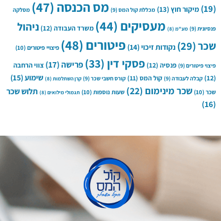
מס הכנסה
(47)
(19)
מיקור חוץ
(13)
מכללת קול המס
(9)
מסלקה
מעסיקים
(44)
ניהול
משרד העבודה
(12)
פנסיונית
(9)
מע"מ
(8)
פיטורים
(48)
שכר
(29)
נקודות זיכוי
(14)
פיצויי פיטורים
(10)
פסקי דין
(33)
פרישה
(17)
פנסיה
(12)
צווי הרחבה
פיצוי פיטורים
(9)
שימוע
(15)
(12)
קול המס
(11)
קבלה לעבודה
(9)
קורס חשבי שכר
(9)
קרן השתלמות
(8)
שכר מינימום
(22)
תלוש שכר
שכר
(10)
שעות נוספות
(10)
תגמולי מילואים
(8)
(16)