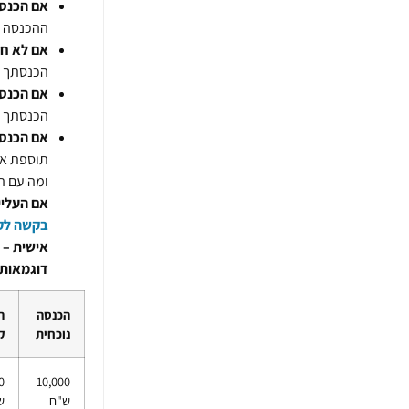
אם הכנס
ההכנסה 
אם לא חל
הכנסתך ה
אם הכנסתך
הכנסתך ה
אם הכנס
תוספת אוטו
ומה עם ההפרש 
אם העליי
בקשה לקב
אישית –
דוגמאות 
הכנסה
ה
נוכחית
ק
0
10,000
ש"ח​
ש