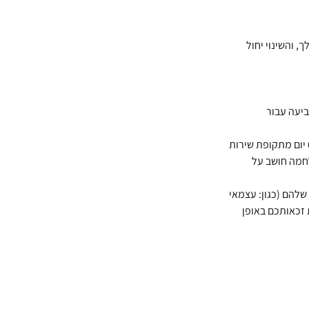
לך, והשינוי יחול
 להגיש תביעה עבור
" גם אם טרם עברו 60 יום מתקופת שירות
חמה חושב על
שלהם (כגון: עצמאי
 זכאותכם באופן