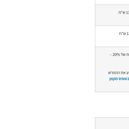
​יקבל תגמול לפי הכנסה קודמת+ תוספת אוטומטית של 20% –
וע את ההפרש
טופס מקוון