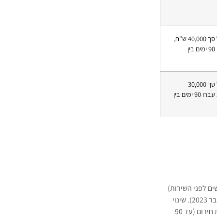
התגמול יישאר על סך 40,000 ש"ח,
ובתנאי שלא עברו 90 ימים בין
התגמול יישאר על סך 30,000
ש"ח, ובתנאי שלא עברו 90 ימים בין
3 חודשים לפני השירות)
(3 חודשים רצופים ללא מילואים לפני שירות אחר; ואם אין – יולי–ספטמבר 2023). שינוי
” מהתקופה הראשונה בעת חירום (עד 90