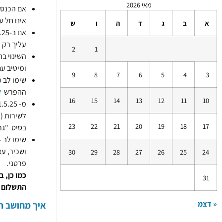
מאי 2026
אם הכנסתך ל
אינו חל ע
א
ב
ג
ד
ה
ו
ש
עליך רק 
2
1
השינוי בחו
ומיטיב ע
9
8
7
6
5
4
3
שימו לב 
ההפרש
ל
16
15
14
13
12
11
10
מ- 1.5.25 ובמשך תקופת החירום בלבד לא ניתן יהיה "לגרור
לשירות (
23
22
21
20
19
18
17
בסיס "גר
שימו לב 
ושכיר, עצ
30
29
28
27
26
25
24
פרטני.
כמו כן, 
31
התשלום י
« דצמ
איך מחושב ה