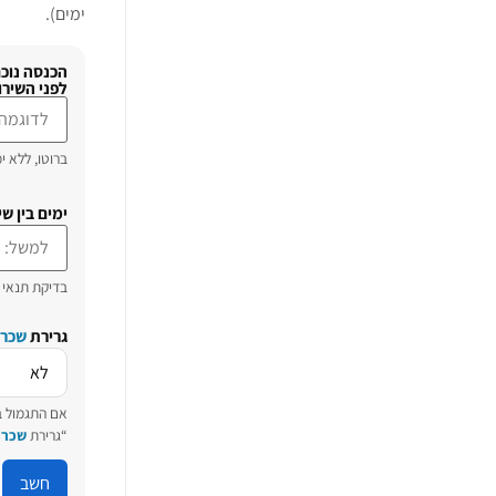
ימים).
לפני השירו
ברוטו, ללא י
ימים בין שי
בדיקת תנאי “פחות
גרירת
שכר
אם התגמול ב
“גרירת
שכר
”
חשב