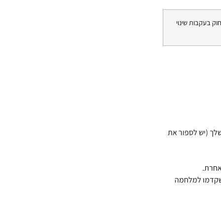
וק בעקבות שינוי
 חודשים מהשירות הקודם שלך (יש לספור את
ה, ניקח בחשבון את הכנסתך ב- 3 החודשים שקדמו למלחמה