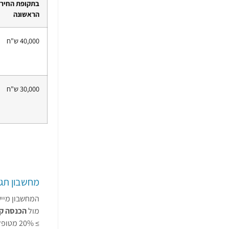
בתקופת החירו
הראשונה
40,000 ש"ח
30,000 ש"ח
מחשבון תגמולי
המחשבון מיישם את 
מול
הכנסה ק
≥ 20% מטופל לפי הכללים החדשים. תומך בחריגת “גרירת