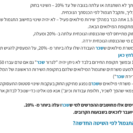
א השתנתה או עלתה בגובה של עד 20% – השינוי בחוק
ליך, ותקבל תגמול לפי הכנסתך הנוכחית.
אם ב-1.5.25 אתה כבר במהלך שירות מילואים פעיל – לא יהיה שינוי בחישוב התגמול ש
מתקופת המילואים הבאה.
ק מתייחס למי שהכנסתו הנוכחית עלתה ב- 20% ומעלה,
ם מי שהכנסתו הנוכחית ירדה.
משרת מילואים ש
שכר
העבודה שלו עלה ביותר מ- 20%, על המעסיק
חץ כאן
שכר
למעט משרתים שתגמול המילואים שלהם בתקופת השירות הראשונה של המל
ירת
שכר
")
– משרתי מילואים ש
שכר
ם נפגע מתיקון החוק בעקבות שינוי סטטוס התעסוקה 
מאי שהפך לשכיר, חלופת עבודות וכיוב') אנא פנו אלינו כדי שנוכל לבדוק את
בימים אלו מחושבים ההפרשים למי ש
שכר
ו עלה ביותר מ- 20%.
ועבר לזכאים בשבועות הקרובים.
תגמול לפי השיטה החדשה?