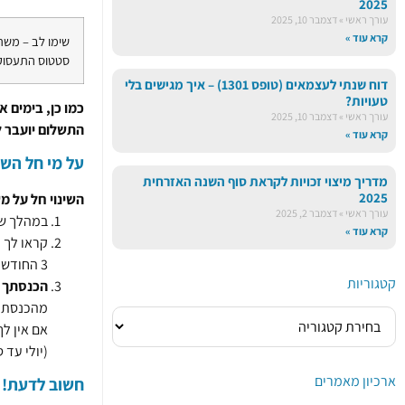
2025
עורך ראשי
דצמבר 10, 2025
קרא עוד »
שימו לב – משרד
סטטוס התעסוקה 
דוח שנתי לעצמאים (טופס 1301) – איך מגישים בלי
טעויות?
כמו כן, בימים 
עורך ראשי
דצמבר 10, 2025
התשלום יועבר ל
קרא עוד »
על מי חל השי
מדריך מיצוי זכויות לקראת סוף השנה האזרחית
2025
השינוי חל על מ
עורך ראשי
דצמבר 2, 2025
במהלך שי
קרא עוד »
3 החודשים מהיום הראשון של השירות בחודש הנוכחי).
קטגוריות
הכנסתך
מהכנסתך ברוטו ב- 3 חודשי עבודה רצופים
(יולי עד ספ
ארכיון מאמרים
חשוב לדעת!