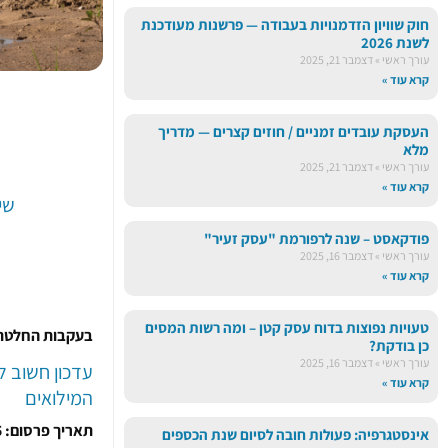
חוק שוויון הזדמנויות בעבודה — פרשנות מעודכנת
לשנת 2026
עורך ראשי
דצמבר 21, 2025
קרא עוד »
העסקת עובדים זמניים / חוזים קצרים — מדריך
מלא
עורך ראשי
דצמבר 21, 2025
קרא עוד »
שינ
פודקאסט – שנה לרפורמת "עסק זעיר"
עורך ראשי
דצמבר 16, 2025
קרא עוד »
טעויות נפוצות בדוח עסק קטן – ומה רשות המסים
​בעקבות החלטת האוצר (תיקון ב
כן בודקת?
עורך ראשי
דצמבר 16, 2025
עדכון חשוב ל
קרא עוד »
המילואים
תאריך פרסום: 18.08.2025
אינסטגרפיה: פעולות חובה לסיום שנת הכספים