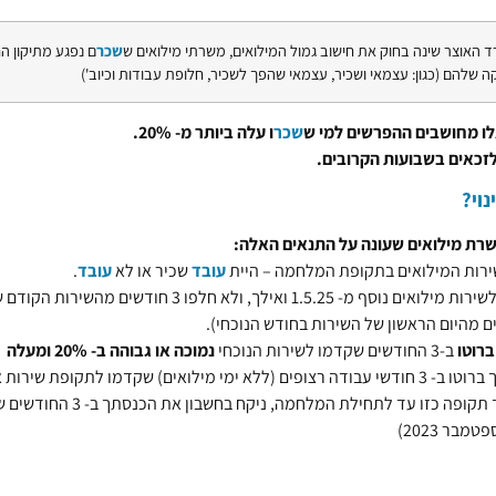
 האוצר שינה בחוק את חישוב גמול המילואים, משרתי מילואים ש
שכר
ם נפגע מתיקון הח
שלהם (כגון: עצמאי ושכיר, עצמאי שהפך לשכיר, חלופת עבודות וכיוב')
אלו מחושבים ההפרשים למי ש
שכר
ו עלה ביותר מ- 20%.
זכאים בשבועות הקרובים.
נוי?
שרת מילואים שעונה על התנאים האלה:
רות המילואים בתקופת המלחמה – היית
עובד
שכיר או לא
עובד
.
קראו לך לשירות מילואים נוסף מ- 1.5.25 ואילך, ולא חלפו 3
ברוטו
ב-3 החודשים שקדמו לשירות הנוכחי
נ
מ
וכה
או גבוהה ב- 20% ומעלה
 (ללא ימי מילואים) שקדמו לתקופת שירות אחרת.
אם אין לך תקופה כזו עד לתחילת המלחמ
טמבר 2023)