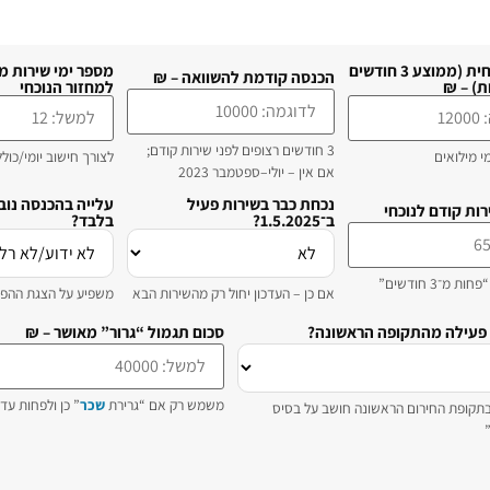
הכנסה נוכחית (ממוצע 3 חודשים
מספר ימי שירות מ
הכנסה קודמת להשוואה – ₪
ת) – ₪
למחזור הנוכחי
3 חודשים רצופים לפני שירות קודם;
מי מילואים
לצורך חישוב יומי/כולל
אם אין – יולי–ספטמבר 2023
נכחת כבר בשירות פעיל
עלייה בהכנסה נו
רות קודם לנוכחי
ב־1.5.2025?
בלבד?
 מ־3 חודשים”
אם כן – העדכון יחול רק מהשירות הבא
משפיע על הצגת ההפ
פעילה מהתקופה הראשונה?
סכום תגמול “גרור” מאושר – ₪
משמש רק אם “גרירת
שכר
” כן ולפחות עד 90 יום
תקופת החירום הראשונה חושב על בסיס