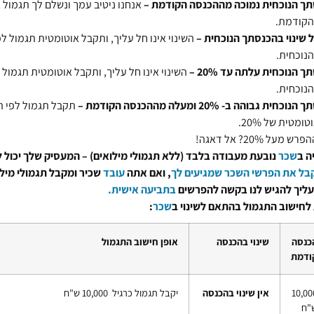
תך הנוכחית
נמוכה
מההכנסה הקודמת
–
אנחנו ניטיב עמך ונשלם לך תגמול ג
הקודמת.
 שינוי בהכנסתך הנוכחית
–
השינוי אינו חל עליך, ותקבל אוטומטית תגמול לפ
נוכחית.
 הנוכחית עלתה עד 20% –
השינוי אינו חל עליך, ותקבל אוטומטית תגמול ג
נוכחית.
תך הנוכחית
גבוהה ב- 20%
ומעלה מההכנסה הקודמת
–
תקבל תגמול לפי 
מטית של 20%.
מעל 20%? אל דאגה!
ה ב
שכר
נובעת מעבודה בלבד (ללא תגמולי מילואים) – המעסיק שלך יכול ל
ל את הפרשי השכר שמגיעים לך
, ו
אם אתה
עובד
שכיר ומקבל תגמולי מיל
עליך להגיש לנו בקשה להפרשים
בתביעה אישית.
לחישוב התגמול בהתאם לשינוי ב
שכר
:
כנסה
שינוי בהכנסה​
אופן חישוב התגמול
ודמת
10,00
אין שינוי בהכנסה ​
​יקבל תגמול כרגיל 10,000 ש"ח
"ח​