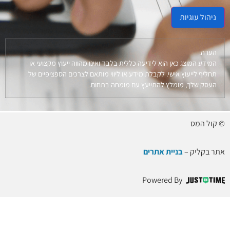
ניהול עוגיות
הערה:
המידע המוצג כאן הוא לידיעה כללית בלבד ואינו מהווה ייעוץ מקצועי או
תחליף לייעוץ אישי. לקבלת מידע או ליווי מותאם לצרכים הספציפיים של
העסק שלך, מומלץ להתייעץ עם מומחה בתחום.
© קול המס
אתר בקליק –
בניית אתרים
Powered By