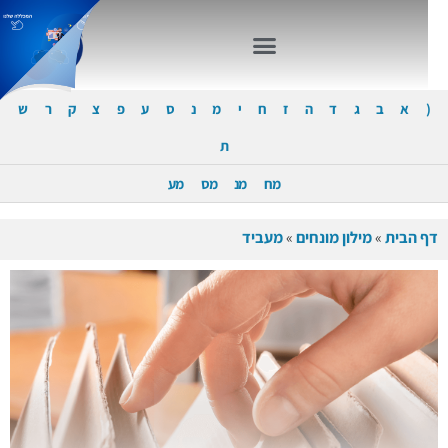
(
א
ב
ג
ד
ה
ז
ח
י
מ
נ
ס
ע
פ
צ
ק
ר
ש
ת
מח
מנ
מס
מע
דף הבית
»
מילון מונחים
»
מעביד