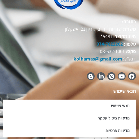
כתובת:
משרד:
שדרות דוד בן גוריון 21, אשקלון
חיוג מקוצר:
5481*
טלפון:
074-7022262
פקס:
08-632-1001
דוא"ל:
kolhamas@gmail.com
תנאי שימוש
תנאי שימוש
מדיניות ביטול עסקה
מדיניות פרטיות