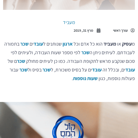
מעביד
עורך ראשי
מרץ 31, 2019
מ
עסיק
או
מעביד
הוא כל אדם וכל
ארגון
שנותנים ל
עובד
ים
שכר
בתמורה
לעבודתם. לעיתים ניתן ה
שכר
לפי מספר שעות העבודה, ולעיתים לפי
סכום שנקבע מראש לתקופת העבודה. כמו כן לעיתים מחולק
שכר
ם של
עובד
ים, ובכלל זה
עובד
ים על בסיס משכורת, ל
שכר
בסיס ול
שכר
עבור
פעולות נוספות, כגון
שעות נוספות
.