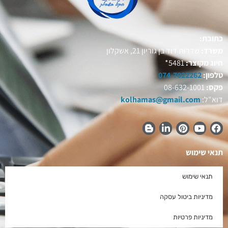
כתובת:
משרד:
שדרות דוד בן גוריון 21, אשקלון
חיוג מקוצר:
5481*
טלפון:
074-7022262
פקס:
08-632-1001
דוא"ל:
kolhamas@gmail.com
תנאי שימוש
תנאי שימוש
מדיניות ביטול עסקה
מדיניות פרטיות