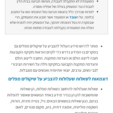
המועמדת לא התקבלה לעבודה, והגישה תביעה בבית הדין
לעבודה נגד המעסיק בעילה של אפליה אסורה.
למרות שבדרך כלל בהגשת תביעה נטל ההוכחה הוא על התובע
(כלומר, על ה
עובד
או המועמד אשר תובע את המעסיק), הרי
שבמקרה זה נטל ההוכחה יתהפך, ועל המעסיק יהיה להוכיח שלא
הפלה את המועמדת בקבלתה לעבודה מחמת הורות.
מותר לדרוש מידע העלול להצביע על שיקולים מפלים גם
במקרים בו המידע נדרש כדי לקיים הוראות חקיקה הקובעות
חובה לייצוג הולם או העדפה מתקנת. החובה לייצוג הולם
והעדפה מתקנת הקבועה בחקיקה חלה על השירות הציבורי
לגבי נשים, ערבים, יוצאי אתיופיה ואנשים עם מוגבלות.
דוגמאות לשאלות שעלולות להצביע על שיקולים מפלים
שאלות שעלולות להיחשב כשאלות מפלות, הן שאלות
שהתשובות להן הן בגדר מידע באחד הנושאים שאסור להפלות
בגינם, כגון שאלות בנושאים הבאים: גיל, נטייה מינית, הורות,
השקפה פוליטית, אמונה דתית, גזע, מקום מגורים, לאום