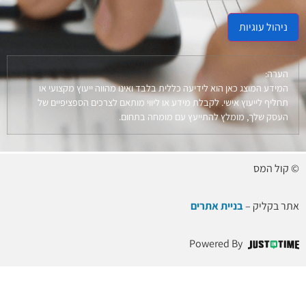
ניהול עוגיות
הערה:
המידע המוצג כאן הוא לידיעה כללית בלבד ואינו מהווה ייעוץ מקצועי או
תחליף לייעוץ אישי. לקבלת מידע או ליווי מותאם לצרכים הספציפיים של
העסק שלך, מומלץ להתייעץ עם מומחה בתחום.
© קול המס
אתר בקליק –
בניית אתרים
Powered By