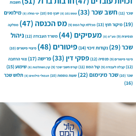
חרבות ברזל
(51)
זכויות עובדים
(47)
חשבות
חשב שכר
(33)
מילואים
שכר
(11)
יועץ מס
(10)
טופס 101
(8)
ימי מחלה
(8)
מס הכנסה
(47)
(19)
מיקור חוץ
(13)
מכללת קול המס
(9)
מסלקה
מעסיקים
(44)
ניהול
משרד העבודה
(12)
פנסיונית
(9)
מע"מ
(8)
פיטורים
(48)
שכר
(29)
נקודות זיכוי
(14)
פיצויי פיטורים
(10)
פסקי דין
(33)
פרישה
(17)
פנסיה
(12)
צווי הרחבה
פיצוי פיטורים
(9)
שימוע
(15)
(12)
קול המס
(11)
קבלה לעבודה
(9)
קורס חשבי שכר
(9)
קרן השתלמות
(8)
שכר מינימום
(22)
תלוש שכר
שכר
(10)
שעות נוספות
(10)
תגמולי מילואים
(8)
(16)