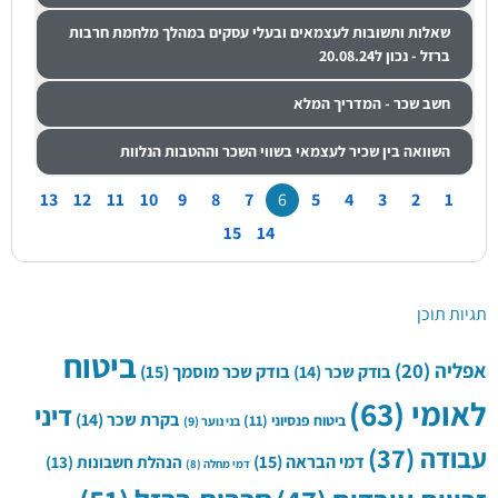
שאלות ותשובות לעצמאים ובעלי עסקים במהלך מלחמת חרבות
ברזל - נכון ל20.08.24
חשב שכר - המדריך המלא
השוואה בין שכיר לעצמאי בשווי השכר וההטבות הנלוות
13
12
11
10
9
8
7
6
5
4
3
2
1
15
14
תגיות תוכן
ביטוח
אפליה
(20)
בודק שכר
(14)
בודק שכר מוסמך
(15)
לאומי
(63)
דיני
בקרת שכר
(14)
ביטוח פנסיוני
(11)
בני נוער
(9)
עבודה
(37)
דמי הבראה
(15)
הנהלת חשבונות
(13)
דמי מחלה
(8)