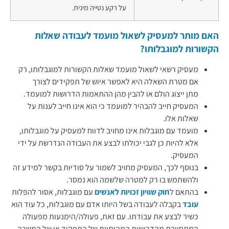
על רקע נטייה מינית.
האם מותר למעסיק לשאול מועמד לעבודה שאלות
הקשורות למוגבלותו?
מעסיק רשאי לשאול מועמד שאלות הקשורות למוגבלותו, רק
אם מטרת השאלה היא לאפשר איוש של תפקידים לצורך
מתן ייצוג הולם או להבין מהן ההתאמות הדרושות למועמד.
המעסיק חייב להבהיר למועמד כי הוא אינו חייב לענות על
שאלות אלו.
מועמד עם מוגבלות אינו מחויב לדווח למעסיק על מוגבלותו,
אלא להיות כן לגבי יכולתו לבצע את העבודה הנדרשת על ידי
המעסיק.
בנוסף לכך, המעסיק מחויב לשמור על סודיות בקשר למידע זה
ולהשתמש בו רק למטרה שלשמה הוא נמסר.
בהתאם ל
חוק שוויון זכויות לאנשים
עם מוגבלות, אסור להפלות
עובד
בקבלה לעבודה בשל היותו אדם עם מוגבלות, כל עוד הוא
כשיר לבצע את עבודתו. עם זאת, פעולה/הימנעות מפעולה
המתחייבת מהדרישות המהותיות של התפקיד או של המשרה