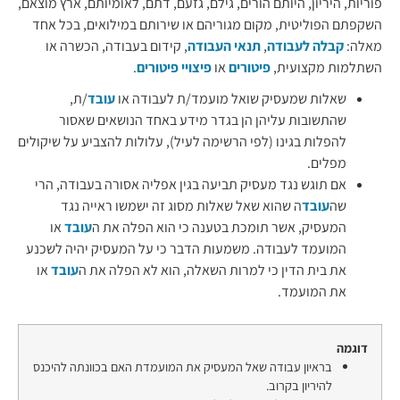
פוריות, היריון, היותם הורים, גילם, גזעם, דתם, לאומיותם, ארץ מוצאם,
השקפתם הפוליטית, מקום מגוריהם או שירותם במילואים, בכל אחד
מאלה:
קבלה לעבודה
,
תנאי העבודה
, קידום בעבודה, הכשרה או
השתלמות מקצועית,
פיטורים
או
פיצויי פיטורים
.
שאלות שמעסיק שואל מועמד/ת לעבודה או
עובד
/ת,
שהתשובות עליהן הן בגדר מידע באחד הנושאים שאסור
להפלות בגינו (לפי הרשימה לעיל), עלולות להצביע על שיקולים
מפלים.
אם תוגש נגד מעסיק תביעה בגין אפליה אסורה בעבודה, הרי
שה
עובד
ה שהוא שאל שאלות מסוג זה ישמשו ראייה נגד
המעסיק, אשר תומכת בטענה כי הוא הפלה את ה
עובד
או
המועמד לעבודה. משמעות הדבר כי על המעסיק יהיה לשכנע
את בית הדין כי למרות השאלה, הוא לא הפלה את ה
עובד
או
את המועמד.
דוגמה
בראיון עבודה שאל המעסיק את המועמדת האם בכוונתה להיכנס
להיריון בקרוב.