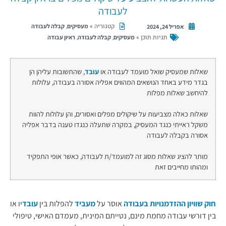
לעבודה
קטגוריה »
,
מעסיקים
קבלה לעבודה
אפריל 24, 2024
תגיות תוכן »
,
,
מעסיקים
קבלה לעבודה
ראיון עבודה
שאלות שמעסיק שואל מועמד לעבודה או
עובד
, שהתשובות עליהן הן
בגדר מידע באחד הנושאים המהווים אפליה אסורה בעבודה, עלולות
להיחשב שאלות מפלות
שאלות כאלה מצביעות על שיקולים מפלים ואסורים, והן עלולות להוות
משקל ראייתי כנגד המעסיק, במקרה שתעלה כנגדו טענה בדבר אפליה
אסורה בקבלה לעבודה
מותר להציג שאלות מסוג זה למועמד/ת לעבודה, כאשר אופי התפקיד
ומהותו מחייבים זאת
חוק שוויון ההזדמנויות בעבודה
אוסר על
מעביד
להפלות בין
עובד
יו או
בין דורשי עבודה מחמת מינם, נטייתם המינית, מעמדם האישי, טיפולי