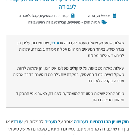
לעבודה
קטגוריה »
,
מעסיקים
קבלה לעבודה
אפריל 24, 2024
תגיות תוכן »
,
,
מעסיקים
קבלה לעבודה
ראיון עבודה
שאלות שמעסיק שואל מועמד לעבודה או
עובד
, שהתשובות עליהן הן
בגדר מידע באחד הנושאים המהווים אפליה אסורה בעבודה, עלולות
להיחשב שאלות מפלות
שאלות כאלה מצביעות על שיקולים מפלים ואסורים, והן עלולות להוות
משקל ראייתי כנגד המעסיק, במקרה שתעלה כנגדו טענה בדבר אפליה
אסורה בקבלה לעבודה
מותר להציג שאלות מסוג זה למועמד/ת לעבודה, כאשר אופי התפקיד
ומהותו מחייבים זאת
חוק שוויון ההזדמנויות בעבודה
אוסר על
מעביד
להפלות בין
עובד
יו או
בין דורשי עבודה מחמת מינם, נטייתם המינית, מעמדם האישי, טיפולי