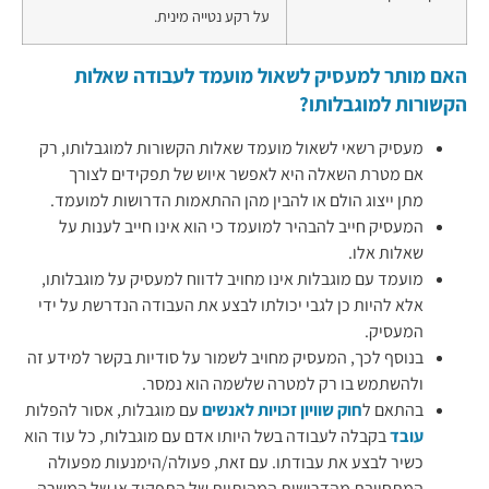
על רקע נטייה מינית.
האם מותר למעסיק לשאול מועמד לעבודה שאלות
הקשורות למוגבלותו?
מעסיק רשאי לשאול מועמד שאלות הקשורות למוגבלותו, רק
אם מטרת השאלה היא לאפשר איוש של תפקידים לצורך
מתן ייצוג הולם או להבין מהן ההתאמות הדרושות למועמד.
המעסיק חייב להבהיר למועמד כי הוא אינו חייב לענות על
שאלות אלו.
מועמד עם מוגבלות אינו מחויב לדווח למעסיק על מוגבלותו,
אלא להיות כן לגבי יכולתו לבצע את העבודה הנדרשת על ידי
המעסיק.
בנוסף לכך, המעסיק מחויב לשמור על סודיות בקשר למידע זה
ולהשתמש בו רק למטרה שלשמה הוא נמסר.
בהתאם ל
חוק שוויון זכויות לאנשים
עם מוגבלות, אסור להפלות
עובד
בקבלה לעבודה בשל היותו אדם עם מוגבלות, כל עוד הוא
כשיר לבצע את עבודתו. עם זאת, פעולה/הימנעות מפעולה
המתחייבת מהדרישות המהותיות של התפקיד או של המשרה