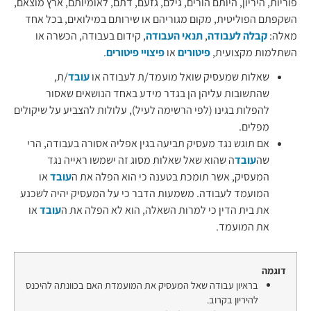
פוריות, היריון, היותם הורים, גילם, גזעם, דתם, לאומיותם, ארץ מוצאם,
השקפתם הפוליטית, מקום מגוריהם או שירותם במילואים, בכל אחד
מאלה:
קבלה לעבודה
,
תנאי העבודה
, קידום בעבודה, הכשרה או
השתלמות מקצועית,
פיטורים
או
פיצויי פיטורים
.
שאלות שמעסיק שואל מועמד/ת לעבודה או
עובד
/ת,
שהתשובות עליהן הן בגדר מידע באחד הנושאים שאסור
להפלות בגינו (לפי הרשימה לעיל), עלולות להצביע על שיקולים
מפלים.
אם תוגש נגד מעסיק תביעה בגין אפליה אסורה בעבודה, הרי
שה
עובד
ה שהוא שאל שאלות מסוג זה ישמשו ראייה נגד
המעסיק, אשר תומכת בטענה כי הוא הפלה את ה
עובד
או
המועמד לעבודה. משמעות הדבר כי על המעסיק יהיה לשכנע
את בית הדין כי למרות השאלה, הוא לא הפלה את ה
עובד
או
את המועמד.
דוגמה
בראיון עבודה שאל המעסיק את המועמדת האם בכוונתה להיכנס
להיריון בקרוב.