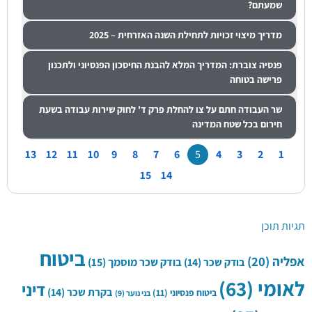
שמעתם?
מדריך מיצוי זכויות לתחילת השנה האזרחית – 2025
פנסיה צוברת: המדריך המלא להבנת החיסכון הפנסיוני ולתכנון
פרישה בטוחה
שר העבודה חתם על צו להחלת פרק ד' לחוק שירות עבודה בשעת
חירום בכל שטח המדינה
13
12
11
10
9
8
7
6
5
4
3
2
1
15
14
תגיות תוכן
ביטוח
אפליה
(20)
בודק שכר
(14)
בודק שכר מוסמך
(15)
לאומי
(63)
דיני
בקרת שכר
(14)
ביטוח פנסיוני
(11)
בני נוער
(9)