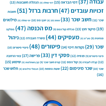
עבודה
(37)
דמי הבראה
(15)
הנהלת חשבונות
(13)
דמי מחלה
(8)
חרבות ברזל
(51)
זכויות עובדים
(47)
חשבות
חשב שכר
(33)
מילואים
שכר
(11)
יועץ מס
(10)
טופס 101
(8)
ימי מחלה
(8)
מס הכנסה
(47)
(19)
מיקור חוץ
(13)
מכללת קול המס
(9)
מסלקה
מעסיקים
(44)
ניהול
משרד העבודה
(12)
פנסיונית
(9)
מע"מ
(8)
פיטורים
(48)
שכר
(29)
נקודות זיכוי
(14)
פיצויי פיטורים
(10)
פסקי דין
(33)
פרישה
(17)
פנסיה
(12)
צווי הרחבה
פיצוי פיטורים
(9)
שימוע
(15)
(12)
קול המס
(11)
קבלה לעבודה
(9)
קורס חשבי שכר
(9)
קרן השתלמות
(8)
שכר מינימום
(22)
תלוש שכר
שכר
(10)
שעות נוספות
(10)
תגמולי מילואים
(8)
(16)