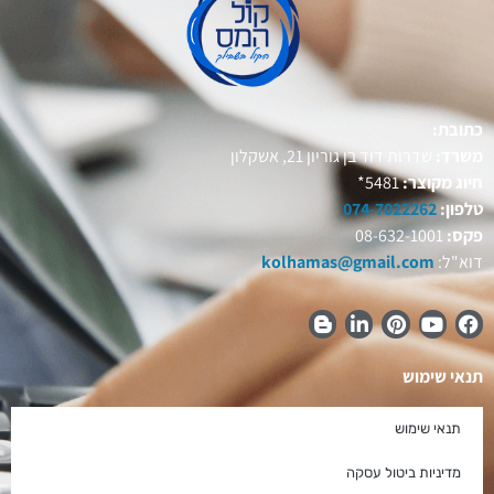
כתובת:
משרד:
שדרות דוד בן גוריון 21, אשקלון
חיוג מקוצר:
5481*
טלפון:
074-7022262
פקס:
08-632-1001
דוא"ל:
kolhamas@gmail.com
תנאי שימוש
תנאי שימוש
מדיניות ביטול עסקה