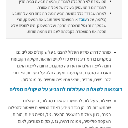
המועמדת לא התקבלה לעבודה, והגישה תביעה בבית הדין
לעבודה נגד המעסיק בעילה של אפליה אסורה.
למרות שבדרך כלל בהגשת תביעה נטל ההוכחה הוא על התובע
(כלומר, על ה
עובד
או המועמד אשר תובע את המעסיק), הרי
שבמקרה זה נטל ההוכחה יתהפך, ועל המעסיק יהיה להוכיח שלא
הפלה את המועמדת בקבלתה לעבודה מחמת הורות.
מותר לדרוש מידע העלול להצביע על שיקולים מפלים גם
במקרים בו המידע נדרש כדי לקיים הוראות חקיקה הקובעות
חובה לייצוג הולם או העדפה מתקנת. החובה לייצוג הולם
והעדפה מתקנת הקבועה בחקיקה חלה על השירות הציבורי
לגבי נשים, ערבים, יוצאי אתיופיה ואנשים עם מוגבלות.
דוגמאות לשאלות שעלולות להצביע על שיקולים מפלים
שאלות שעלולות להיחשב כשאלות מפלות, הן שאלות
שהתשובות להן הן בגדר מידע באחד הנושאים שאסור להפלות
בגינם, כגון שאלות בנושאים הבאים: גיל, נטייה מינית, הורות,
השקפה פוליטית, אמונה דתית, גזע, מקום מגורים, לאום