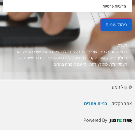
מדיניות פרטיות
ניהול עוגיות
הערה:
המידע המוצג כאן הוא לידיעה כללית בלבד ואינו מהווה ייעוץ מקצועי או
תחליף לייעוץ אישי. לקבלת מידע או ליווי מותאם לצרכים הספציפיים של
העסק שלך, מומלץ להתייעץ עם מומחה בתחום.
© קול המס
אתר בקליק –
בניית אתרים
Powered By