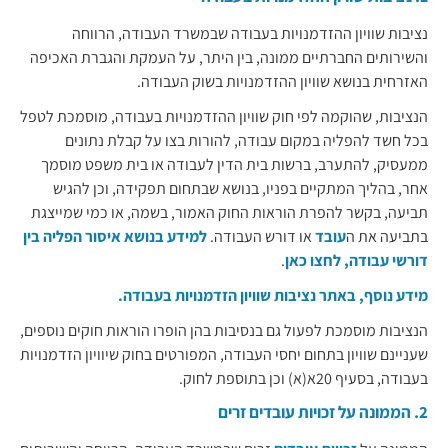
נציבות שוויון ההזדמנויות בעבודה שבמשרד העבודה, הרווחה
והשירותים החברתיים ממונה, בין היתר, על העמקת והגברת האכיפה
האזרחית בנושא שוויון ההזדמנויות בשוק העבודה.
הנציבות, שהוקמה לפי חוק שוויון ההזדמנויות בעבודה, מוסמכת לטפל
בכל חשד להפליה במקום עבודה, להורות בצו על קבלת נתונים
ממעסיק, להתערב, ברשות בית הדין לעבודה או בית משפט מוסמך
אחר, בהליך המתקיים בפניו, בנושא שבתחום תפקידה, וכן להגיש
תביעה, בקשר להפרת הוראות החוק האמור, בשמה, או כמי שמייצגת
בתביעה את ה
עובד
או דורש העבודה.
למידע בנושא איסור הפליה בין
דורשי עבודה, לחצו כאן
.
מידע נוסף, באתר נציבות שוויון הזדמנויות בעבודה
.
הנציבות מוסמכת לפעול גם בנסיבות בהן הופרו הוראות חוקים נוספים,
שעניינם שוויון בתחום יחסי העבודה, המפורטים בחוק שיוויון הזדמנויות
בעבודה, בסעיף 20א(א) וכן בתוספת לחוק. ​
2. הממונה על זכויות עובדים זרים