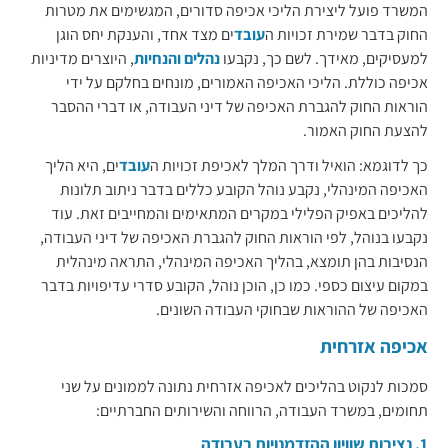
המשרד פועל ליצירת הליכי אכיפה סדורים, המגשימים את מטרות
החוק בדבר שמירת זכויות ה
עובד
ים מצד אחד, והענקת יחס הוגן
למעסיקים, מאידך. לשם כך, נקבעו
נהלים והנחיות
, היוצרים מדיניות
אכיפה כוללת. הליכי האכיפה האמורים, מונחים בחלקם על ידי
הוראות החוק להגברת האכיפה של דיני העבודה, או דברי ההסבר
להצעת החוק האמור.
כך לדוגמא: הואיל ודרך המלך לאכיפת זכויות ה
עובד
ים, היא הליך
האכיפה המינהלי, נקבע נוהל הקובע כללים בדבר ניתוב תלונות
להליכים באפיק הפלילי במקרים המתאימים והמחייבים זאת. עוד
נקבעו בנוהל, לפי הוראות החוק להגברת האכיפה של דיני העבודה,
הנסיבות בהן תומצא, בהליך האכיפה המינהלי, התראה מינהלית
במקום עיצום כספי. כמו כן, הוכן נוהל, הקובע סדרי עדיפויות בדבר
האכיפה של ההוראות שבחוקי העבודה השונים.
אכיפה אזרחית
​סמכות לנקוט בהליכים לאכיפה אזרחית נתונה לממונים על שני
תחומים, במשרד העבודה, הרווחה והשירותים החברתיים:
1. נציבות שוויון ההזדמנויות בעבודה