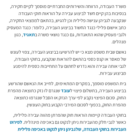
משרד העבודה, הרווחה והשירותים החברתיים מוסמך לקיים חקירה,
בנסיבות בהן קיים חשד לביצוע עבירה על הוראות חוקי העבודה
שנקבעה לגביהן ענישה פלילית וכן להגיש, בהתאם לממצאי החקירה,
כתב אישום פלילי כנגד החשוד בביצוע העבירה, כלומר: כנגד המעסיק
ולגבי מעסיק שהוא התאגדות, גם כנגד נושאי משרה ב
תאגיד
, כגון
מנהלים.
נאשם שבית משפט מצא כי יש להרשיעו בביצוע העבירה, צפוי לעונש
של מאסר או קנס כספי בהתאם להוראות שנקבעו, בחוקי העבודה,
לגבי אותה עבירה והוא נדרש לחתום על התחייבות כספית להימנע
מביצוע עבירות.
בית המשפט מוסמך, במקרים המתאימים, לחייב את הנאשם שהורשע
בביצוע העבירה, בתשלום פיצוי ל
עובד
שנגרם לו נזק כתוצאה מהפרת
החוק. סכום הפיצוי נקבע לפי ערך הנזק או הסבל שנגרמו כתוצאה
מהפרת החוק, בכפוף לסכום המירבי הקבוע בחוק העונשין.
בחוקי העבודה קיימות הוראות חוק שהפרתן מהווה עבירה פלילית,
כאשר לגבי חלק מהעבירות ניתן לנקוט גם באכיפה מינהלית.
לפירוט
העבירות בחוקי העבודה, שלגביהן ניתן לנקוט באכיפה פלילית