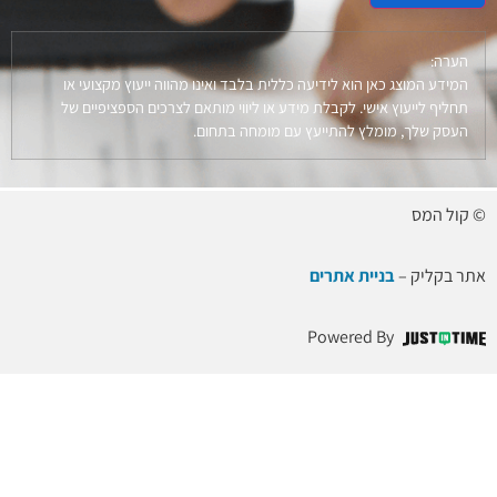
הערה:
המידע המוצג כאן הוא לידיעה כללית בלבד ואינו מהווה ייעוץ מקצועי או
תחליף לייעוץ אישי. לקבלת מידע או ליווי מותאם לצרכים הספציפיים של
העסק שלך, מומלץ להתייעץ עם מומחה בתחום.
© קול המס
אתר בקליק –
בניית אתרים
Powered By