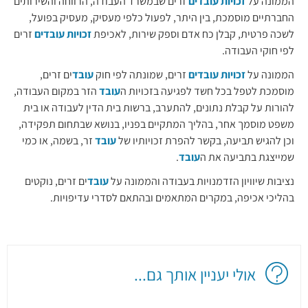
הממונה על
זכויות עובדים
זרים שבמשרד העבודה, הרווחה והשירותים
החברתיים מוסמכת, בין היתר, לפעול כלפי מעסיק, מעסיק בפועל,
לשכה פרטית, קבלן כח אדם וספק שירות, לאכיפת
זכויות עובדים
זרים​
לפי חוקי העבודה.
הממונה על
זכויות עובדים
זרים, שמונתה לפי חוק
עובד
ים זרים,
מוסמכת לטפל בכל חשד לפגיעה בזכויות ה
עובד
הזר במקום העבודה,
להורות על קבלת נתונים, להתערב, ברשות בית הדין לעבודה או בית
משפט מוסמך אחר, בהליך המתקיים בפניו, בנושא שבתחום תפקידה,
וכן להגיש תביעה, בקשר להפרת זכויותיו של
עובד
זר, בשמה, או כמי
שמייצגת בתביעה את ה
עובד
.
נציבות שיוויון הזדמנויות בעבודה והממונה על
עובד
ים זרים, נוקטים
בהליכי אכיפה, במקרים המתאמים ובהתאם לסדרי עדיפויות.
אולי יעניין אותך גם...