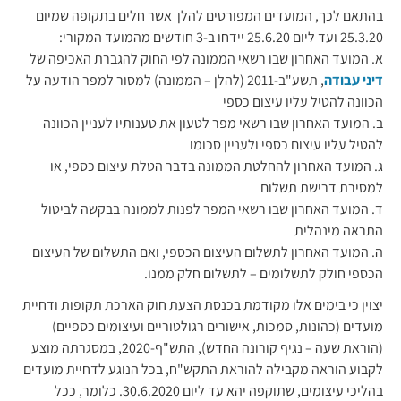
בהתאם לכך, המועדים המפורטים להלן אשר חלים בתקופה שמיום
25.3.20 ועד ליום 25.6.20 יידחו ב-3 חודשים מהמועד המקורי:
א. המועד האחרון שבו רשאי הממונה לפי החוק להגברת האכיפה של
דיני עבודה
, תשע"ב-2011 (להלן – הממונה) למסור למפר הודעה על
הכוונה להטיל עליו עיצום כספי
ב. המועד האחרון שבו רשאי מפר לטעון את טענותיו לעניין הכוונה
להטיל עליו עיצום כספי ולעניין סכומו
ג. המועד האחרון להחלטת הממונה בדבר הטלת עיצום כספי, או
למסירת דרישת תשלום
ד. המועד האחרון שבו רשאי המפר לפנות לממונה בבקשה לביטול
התראה מינהלית
ה. המועד האחרון לתשלום העיצום הכספי, ואם התשלום של העיצום
הכספי חולק לתשלומים – לתשלום חלק ממנו.
יצוין כי בימים אלו מקודמת בכנסת הצעת חוק הארכת תקופות ודחיית
מועדים (כהונות, סמכות, אישורים רגולטוריים ועיצומים כספיים)
(הוראת שעה – נגיף קורונה החדש), התש"ף-2020, במסגרתה מוצע
לקבוע הוראה מקבילה להוראת התקש"ח, בכל הנוגע לדחיית מועדים
בהליכי עיצומים, שתוקפה יהא עד ליום 30.6.2020. כלומר, ככל