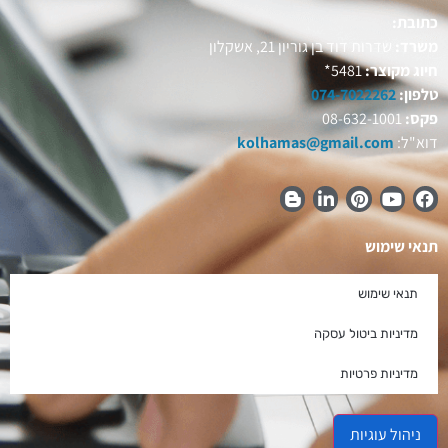
כתובת:
משרד:
שדרות דוד בן גוריון 21, אשקלון
חיוג מקוצר:
5481*
טלפון:
074-7022262
פקס:
08-632-1001
דוא"ל:
kolhamas@gmail.com
תנאי שימוש
תנאי שימוש
מדיניות ביטול עסקה
מדיניות פרטיות
ניהול עוגיות