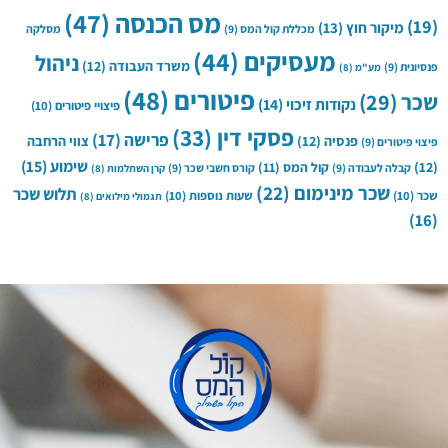
מס הכנסה
(47)
(19)
מיקור חוץ
(13)
מכללת קול המס
(9)
מסלקה
מעסיקים
(44)
ניהול
משרד העבודה
(12)
פנסיונית
(9)
מע"מ
(8)
פיטורים
(48)
שכר
(29)
נקודות זיכוי
(14)
פיצויי פיטורים
(10)
פסקי דין
(33)
פרישה
(17)
פנסיה
(12)
צווי הרחבה
פיצוי פיטורים
(9)
שימוע
(15)
(12)
קול המס
(11)
קבלה לעבודה
(9)
קורס חשבי שכר
(9)
קרן השתלמות
(8)
שכר מינימום
(22)
תלוש שכר
שכר
(10)
שעות נוספות
(10)
תגמולי מילואים
(8)
(16)