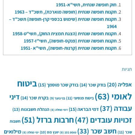
חוק חופשה שנתית, תשי"א-1951
תקנות חופשה שנתית (חופשה מוארכת), תשכ"ד – 1963
תקנות חופשה שנתית (שימוש בכספי קרן-חופשה) תשכ"ד –
1964
תקנות חופשה שנתית (הצגת תמצית החוק), תשי"ט-1958
תקנות חופשה שנתית (פנקס-חופשה), תשי"ז-1957
תקנות חופשה שנתית (קרנות-חופשה), תשי"א -1951
תגיות
ביטוח
אפליה
(20)
בודק שכר
(14)
בודק שכר מוסמך
(15)
לאומי
(63)
דיני
בקרת שכר
(14)
ביטוח פנסיוני
(11)
בני נוער
(9)
עבודה
(37)
דמי הבראה
(15)
הנהלת חשבונות
(13)
דמי מחלה
(8)
חרבות ברזל
(51)
זכויות עובדים
(47)
חשבות
חשב שכר
(33)
מילואים
שכר
(11)
יועץ מס
(10)
טופס 101
(8)
ימי מחלה
(8)