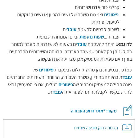
קבלני כוח אדם ושירותים
פיטורים
וצמצום משרה של נשים בהריון או נשים הנזקקות
לטיפולי פוריות
לשכות פרטיות להשמת
עובד
ים
עבודה ב
שעות נוספות
וביום המנוחה השבועית
לדוגמא:
היתר להעסקת
עובד
ים בשעות לא שגרתיות מעבר למותר
בחוק, ניתן רק לאחר שמשרד העבודה, הרווחה והשירותים החברתיים
בוחן האם פעילות המעסיק אכן מצדיקה את הבקשה.
כמו כן, בנסיבות בהן מוגשת תלונה בעקבות
פיטורים
של
עובד
ת בהיותה בהיריון, משרד העבודה, הרווחה והשירותים החברתיים
פונה תחילה למעסיק ומבהיר שה
פיטורים
בטלים, אם כי המעסיק זכאי
להגיש בקשה לקבלת היתר לפטר את ה
עובד
ת.
מקור: *אתר זרוע העבודה
תקנות / חוק חופשה שנתית