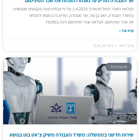
שר העבודה הודיע על כוונתו להעלות את שכר המינימום
העלאת השכר תחול מתאריך 1.4.2024. על פי עבודת מטה מקצועית שנעשתה
במשרד העבודה, יואב בן צור, שר העבודה, הודיע כי בכוונתו להעלות
את שכר המינימום. העלאת שכר המינימום הינה בסמכות
קרא עוד »
עורך ראשי
ינואר 25, 2024
חרבות ברזל
שירות חדשני בממשלה: משרד העבודה משיק צ'אט בוט בנושא