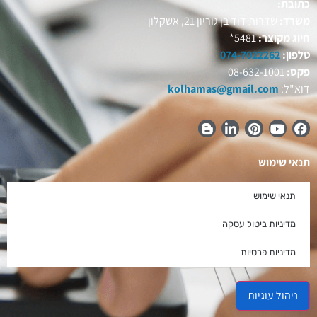
כתובת:
משרד:
שדרות דוד בן גוריון 21, אשקלון
חיוג מקוצר:
5481*
טלפון:
074-7022262
פקס:
08-632-1001
דוא"ל:
kolhamas@gmail.com
תנאי שימוש
תנאי שימוש
מדיניות ביטול עסקה
מדיניות פרטיות
ניהול עוגיות