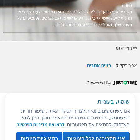
הערה:
המידע המוצג כאן הוא לידיעה כללית בלבד ואינו מהווה ייעוץ מקצועי או
תחליף לייעוץ אישי. לקבלת מידע או ליווי מותאם לצרכים הספציפיים של
העסק שלך, מומלץ להתייעץ עם מומחה בתחום.
© קול המס
אתר בקליק –
בניית אתרים
Powered By
שימוש בעוגיות
אנו משתמשים בעוגיות לצורך תפקוד האתר, שיפור חוויית
המשתמש, ניתוחים סטטיסטיים והתאמת תוכן. ניתן לנהל
העדפות ולהתאים את הקטגוריות.
קראו את מדיניות הפרטיות
.
אני מסכים/ה לכל העוגיות
רק עוגיות חיוניות