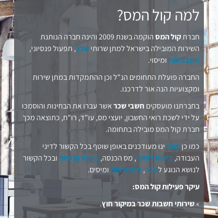
למה קול המס?
חברת
קול המס
הוקמה בשנת 2009 והינה חברה הנותנת
השירות המובילה בישראל למתן שרותי
שכר
, תפעול פנסיוני,
חשבונאות
ומיסוי.
החברה פועלת התחומים הנ"ל וכן ההתמקדות במתן שירות
ומקצועיות הנה אור לדרכנו.
בחברתנו מועסקים
חשבי שכר
אשר עברו את הבחינות והוסמכו
על ידי לשכת רואי החשבון, יועצי מס, עו"ד, רו"ח, כתוצאה מכך
חברת קול המס מובילה בתחומה.
כמו כן
עובד
ינו מעודכנים באופן שוטף בכל הקשור לדיני
העבודה,
ביטוח לאומי
, מס הכנסה,
ביטוח פנסיוני
ובכל הקשור
לנושא הנוגע ל
שכר
,
חשבונאות
ומיסים.
עיקר פעילות קול המס:
»
שירותי חשבות שכר במיקור חוץ
.