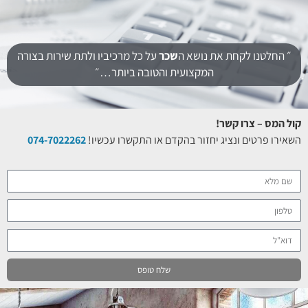
״ החלטנו לקחת את נושא ה
שכר
על כל מרכיביו ולתת שירות בצורה
המקצועית והטובה ביותר…״
קול המס – צרו קשר!
השאירו פרטים ונציג יחזור בהקדם או התקשרו עכשיו!
074-7022262
שלח טופס