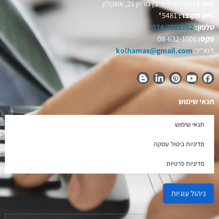
משרד:
שדרות דוד בן גוריון 21, אשקלון
חיוג מקוצר:
5481*
טלפון:
074-7022262
פקס:
08-632-1001
דוא"ל:
kolhamas@gmail.com
תנאי שימוש
תנאי שימוש
מדיניות ביטול עסקה
מדיניות פרטיות
ניהול עוגיות