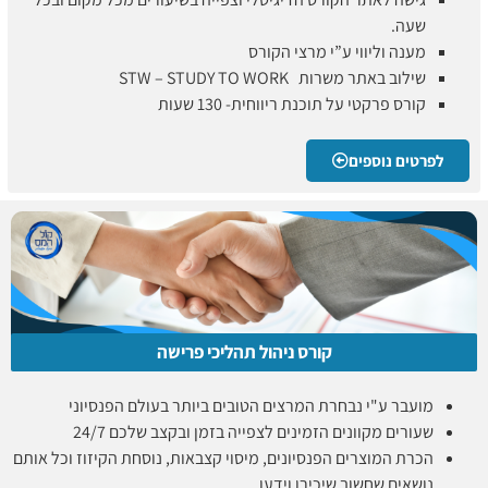
שעה.
מענה וליווי ע”י מרצי הקורס
שילוב באתר משרות STW – STUDY TO WORK
קורס פרקטי על תוכנת ריווחית- 130 שעות
לפרטים נוספים
קורס ניהול תהליכי פרישה
מועבר ע"י נבחרת המרצים הטובים ביותר בעולם הפנסיוני
שעורים מקוונים הזמינים לצפייה בזמן ובקצב שלכם 24/7
הכרת המוצרים הפנסיונים, מיסוי קצבאות, נוסחת הקיזוז וכל אותם
נושאים שחשוב שיכירו וידעו.