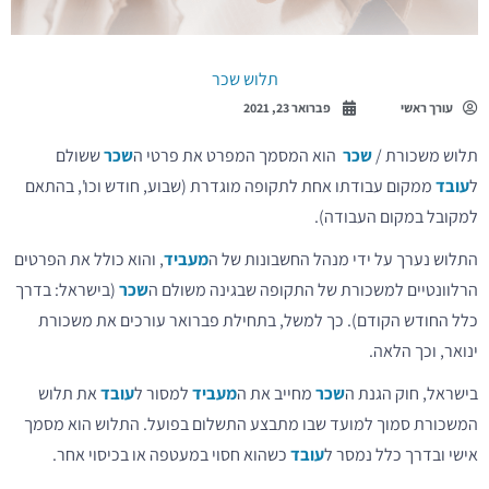
תלוש שכר
עורך ראשי
פברואר 23, 2021
תלוש משכורת /
שכר
הוא המסמך המפרט את פרטי ה
שכר
ששולם
ל
עובד
ממקום עבודתו אחת לתקופה מוגדרת (שבוע, חודש וכו', בהתאם
למקובל במקום העבודה).
התלוש נערך על ידי מנהל החשבונות של ה
מעביד
, והוא כולל את הפרטים
הרלוונטיים למשכורת של התקופה שבגינה משולם ה
שכר
(בישראל: בדרך
כלל החודש הקודם). כך למשל, בתחילת פברואר עורכים את משכורת
ינואר, וכך הלאה.
בישראל, חוק הגנת ה
שכר
מחייב את ה
מעביד
למסור ל
עובד
את תלוש
המשכורת סמוך למועד שבו מתבצע התשלום בפועל. התלוש הוא מסמך
אישי ובדרך כלל נמסר ל
עובד
כשהוא חסוי במעטפה או בכיסוי אחר.