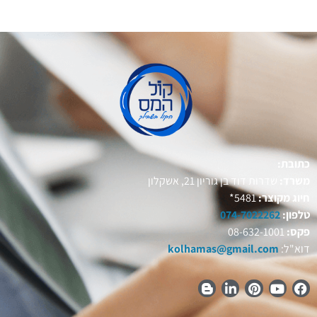
כתובת:
משרד:
שדרות דוד בן גוריון 21, אשקלון
חיוג מקוצר:
5481*
טלפון:
074-7022262
פקס:
08-632-1001
דוא"ל:
kolhamas@gmail.com