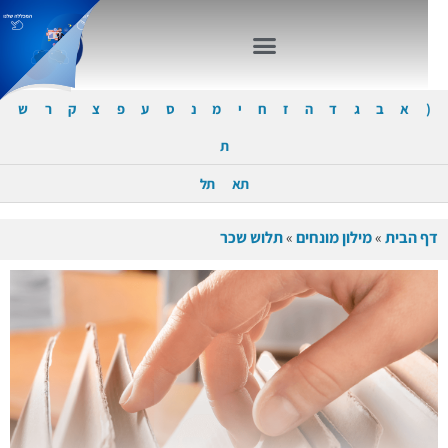
(
א
ב
ג
ד
ה
ז
ח
י
מ
נ
ס
ע
פ
צ
ק
ר
ש
ת
תא
תל
דף הבית
»
מילון מונחים
»
תלוש שכר