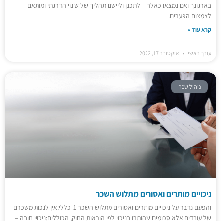
בארגונך ואם נמצאו כאלה – לתכנן וליישם תהליך של שינוי הדרגתי ומותאם
לצמצום הפערים.
קרא עוד »
עורך ראשי
אוקטובר 17, 2022
ניהול שכר
ניכויים מותרים ואסורים מתלוש השכר
והפעם נדבר על ניכויים מותרים ואסורים מתלוש השכר 1. כללי:אין לנכות משכרם
של עובדים אלא סכומים שהותרו בניכוי לפי הוראות החוק, הכוללים:ניכויי חובה –