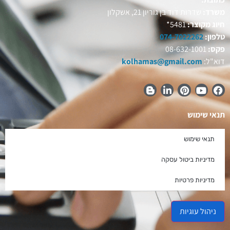
משרד:
שדרות דוד בן גוריון 21, אשקלון
חיוג מקוצר:
5481*
טלפון:
074-7022262
פקס:
08-632-1001
דוא"ל:
kolhamas@gmail.com
תנאי שימוש
תנאי שימוש
מדיניות ביטול עסקה
מדיניות פרטיות
ניהול עוגיות