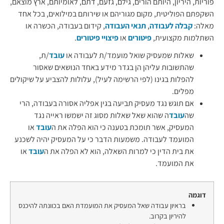
פוריות, היריון, היותם הורים, גילם, גזעם, דתם, לאומיותם, ארץ מוצאם,
השקפתם הפוליטית, מקום מגוריהם או שירותם במילואים, בכל אחד
מאלה:
קבלה לעבודה
,
תנאי העבודה
, קידום בעבודה, הכשרה או
השתלמות מקצועית,
פיטורים
או
פיצויי פיטורים
.
שאלות שמעסיק שואל מועמד/ת לעבודה או
עובד
/ת,
שהתשובות עליהן הן בגדר מידע באחד הנושאים שאסור
להפלות בגינו (לפי הרשימה לעיל), עלולות להצביע על שיקולים
מפלים.
אם תוגש נגד מעסיק תביעה בגין אפליה אסורה בעבודה, הרי
שה
עובד
ה שהוא שאל שאלות מסוג זה ישמשו ראייה נגד
המעסיק, אשר תומכת בטענה כי הוא הפלה את ה
עובד
או
המועמד לעבודה. משמעות הדבר כי על המעסיק יהיה לשכנע
את בית הדין כי למרות השאלה, הוא לא הפלה את ה
עובד
או
את המועמד.
דוגמה
בראיון עבודה שאל המעסיק את המועמדת האם בכוונתה להיכנס
להיריון בקרוב.