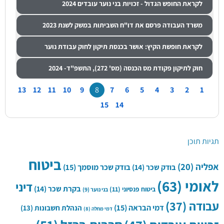
לקראת החופש הגדול - זכויות בני נוער עובדים 2024
משרד העבודה פרסם את דו"ח השביתות במשק לשנת 2023
לקראת חופשת הקיץ: אושר בכנסת תיקון לחוק עבודת נוער
חוק לתיקון פקודת מס הכנסה (מס' 272), התשפ"ד- 2024
13
12
11
10
9
8
7
6
5
4
3
2
1
15
14
תגיות תוכן
ביטוח
אפליה
(20)
בודק שכר
(14)
בודק שכר מוסמך
(15)
לאומי
(63)
דיני
בקרת שכר
(14)
ביטוח פנסיוני
(11)
בני נוער
(9)
עבודה
(37)
דמי הבראה
(15)
הנהלת חשבונות
(13)
דמי מחלה
(8)