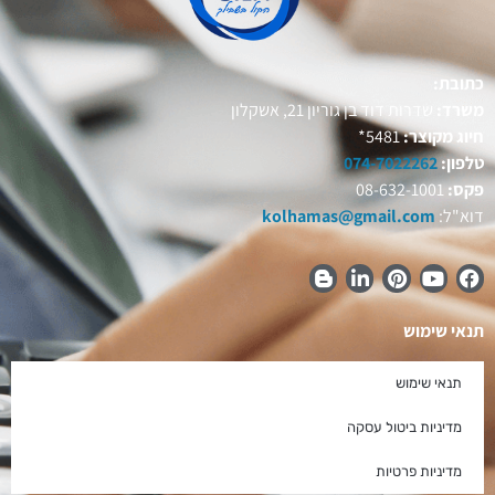
כתובת:
משרד:
שדרות דוד בן גוריון 21, אשקלון
חיוג מקוצר:
5481*
טלפון:
074-7022262
פקס:
08-632-1001
דוא"ל:
kolhamas@gmail.com
תנאי שימוש
תנאי שימוש
מדיניות ביטול עסקה
מדיניות פרטיות