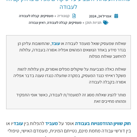
לעבודה
קטגוריה »
,
מעסיקים
קבלה לעבודה
אפריל 24, 2024
תגיות תוכן »
,
,
מעסיקים
קבלה לעבודה
ראיון עבודה
שאלות שמעסיק שואל מועמד לעבודה או
עובד
, שהתשובות עליהן הן
בגדר מידע באחד הנושאים המהווים אפליה אסורה בעבודה, עלולות
להיחשב שאלות מפלות
שאלות כאלה מצביעות על שיקולים מפלים ואסורים, והן עלולות להוות
משקל ראייתי כנגד המעסיק, במקרה שתעלה כנגדו טענה בדבר אפליה
אסורה בקבלה לעבודה
מותר להציג שאלות מסוג זה למועמד/ת לעבודה, כאשר אופי התפקיד
ומהותו מחייבים זאת
חוק שוויון ההזדמנויות בעבודה
אוסר על
מעביד
להפלות בין
עובד
יו או
בין דורשי עבודה מחמת מינם, נטייתם המינית, מעמדם האישי, טיפולי