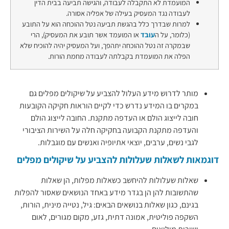
המועמדת לא התקבלה לעבודה, והגישה תביעה בבית הדין
לעבודה נגד המעסיק בעילה של אפליה אסורה.
למרות שבדרך כלל בהגשת תביעה נטל ההוכחה הוא על התובע
(כלומר, על ה
עובד
או המועמד אשר תובע את המעסיק), הרי
שבמקרה זה נטל ההוכחה יתהפך, ועל המעסיק יהיה להוכיח שלא
הפלה את המועמדת בקבלתה לעבודה מחמת הורות.
מותר לדרוש מידע העלול להצביע על שיקולים מפלים גם
במקרים בו המידע נדרש כדי לקיים הוראות חקיקה הקובעות
חובה לייצוג הולם או העדפה מתקנת. החובה לייצוג הולם
והעדפה מתקנת הקבועה בחקיקה חלה על השירות הציבורי
לגבי נשים, ערבים, יוצאי אתיופיה ואנשים עם מוגבלות.
דוגמאות לשאלות שעלולות להצביע על שיקולים מפלים
שאלות שעלולות להיחשב כשאלות מפלות, הן שאלות
שהתשובות להן הן בגדר מידע באחד הנושאים שאסור להפלות
בגינם, כגון שאלות בנושאים הבאים: גיל, נטייה מינית, הורות,
השקפה פוליטית, אמונה דתית, גזע, מקום מגורים, לאום