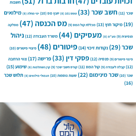
חרבות ברזל
(51)
זכויות עובדים
(47)
חשבות
חשב שכר
(33)
מילואים
שכר
(11)
יועץ מס
(10)
טופס 101
(8)
ימי מחלה
(8)
מס הכנסה
(47)
(19)
מיקור חוץ
(13)
מכללת קול המס
(9)
מסלקה
מעסיקים
(44)
ניהול
משרד העבודה
(12)
פנסיונית
(9)
מע"מ
(8)
פיטורים
(48)
שכר
(29)
נקודות זיכוי
(14)
פיצויי פיטורים
(10)
פסקי דין
(33)
פרישה
(17)
פנסיה
(12)
צווי הרחבה
פיצוי פיטורים
(9)
שימוע
(15)
(12)
קול המס
(11)
קבלה לעבודה
(9)
קורס חשבי שכר
(9)
קרן השתלמות
(8)
שכר מינימום
(22)
תלוש שכר
שכר
(10)
שעות נוספות
(10)
תגמולי מילואים
(8)
(16)