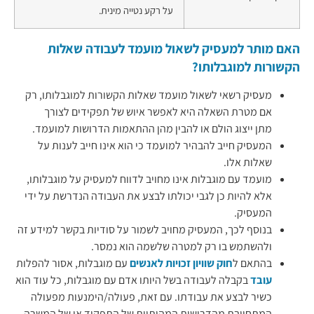
על רקע נטייה מינית.
האם מותר למעסיק לשאול מועמד לעבודה שאלות
הקשורות למוגבלותו?
מעסיק רשאי לשאול מועמד שאלות הקשורות למוגבלותו, רק
אם מטרת השאלה היא לאפשר איוש של תפקידים לצורך
מתן ייצוג הולם או להבין מהן ההתאמות הדרושות למועמד.
המעסיק חייב להבהיר למועמד כי הוא אינו חייב לענות על
שאלות אלו.
מועמד עם מוגבלות אינו מחויב לדווח למעסיק על מוגבלותו,
אלא להיות כן לגבי יכולתו לבצע את העבודה הנדרשת על ידי
המעסיק.
בנוסף לכך, המעסיק מחויב לשמור על סודיות בקשר למידע זה
ולהשתמש בו רק למטרה שלשמה הוא נמסר.
בהתאם ל
חוק שוויון זכויות לאנשים
עם מוגבלות, אסור להפלות
עובד
בקבלה לעבודה בשל היותו אדם עם מוגבלות, כל עוד הוא
כשיר לבצע את עבודתו. עם זאת, פעולה/הימנעות מפעולה
המתחייבת מהדרישות המהותיות של התפקיד או של המשרה