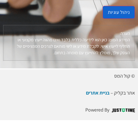
ניהול עוגיות
הערה:
המידע המוצג כאן הוא לידיעה כללית בלבד ואינו מהווה ייעוץ מקצועי או
תחליף לייעוץ אישי. לקבלת מידע או ליווי מותאם לצרכים הספציפיים של
העסק שלך, מומלץ להתייעץ עם מומחה בתחום.
© קול המס
אתר בקליק –
בניית אתרים
Powered By