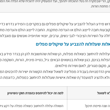
), הרי שבמקרה זה נטל ההוכחה יתהפך, ועל המעסיק יהיה להוכיח שלא הפלה את ה
 מחמת הורות.
וש מידע העלול להצביע על שיקולים מפלים גם במקרים בו המידע נדרש כדי 
ובעות חובה לייצוג הולם או העדפה מתקנת. החובה לייצוג הולם והעדפה מ
ה על השירות הציבורי לגבי נשים, ערבים, יוצאי אתיופיה ואנשים עם מוגבלות
לות שעלולות להצביע על שיקולים מפלים
לולות להיחשב כשאלות מפלות, הן שאלות שהתשובות להן הן בגדר מידע בא
לות בגינם, כגון שאלות בנושאים הבאים: גיל, נטייה מינית, הורות, השקפה פ
, מקום מגורים, לאום ושירות מילואים.
וויון הזדמנויות בעבודה ממליצה לשאול שאלות הקשורות ישירות להיבטים ה
לא ולהציג למועמד/ת שאלות אישיות שעלולות להיחשב כמפלות, כדוגמת ה
א לשאול
למה זה יכול להיתפס כהפרת חוקי השיוויון
ה שנה סיימת תיכון?
השאלה עלולה להיחשב כשאלה מפלה על רקע גיל.