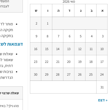
המעסיק
מאי 2026
לעבודה
א
ב
ג
ד
ה
ו
ש
2
1
מותר לדר
חקיקה הק
בחקיקה חל
9
8
7
6
5
4
3
דוגמאות לשא
16
15
14
13
12
11
10
שאלות שע
שאסור להפ
23
22
21
20
19
18
17
דתית, גזע
נציבות ש
30
29
28
27
26
25
24
הנדרשת ו
31
שאלה שרצוי ל
« דצמ
מהו גילך? באיז