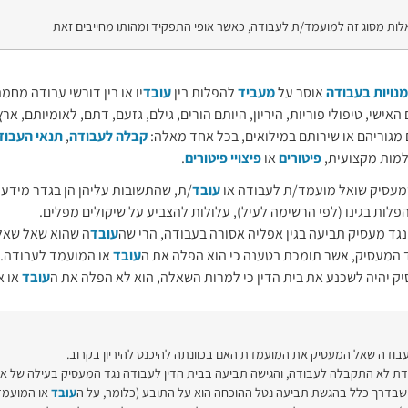
לות מסוג זה למועמד/ת לעבודה, כאשר אופי התפקיד ומהותו מחייבים זאת
מנויות בעבודה
אוסר על
מעביד
להפלות בין
עובד
יו או בין דורשי עבודה מחמ
אישי, טיפולי פוריות, היריון, היותם הורים, גילם, גזעם, דתם, לאומיותם, 
 מגוריהם או שירותם במילואים, בכל אחד מאלה:
קבלה לעבודה
,
תנאי העבוד
מות מקצועית,
פיטורים
או
פיצויי פיטורים
.
עסיק שואל מועמד/ת לעבודה או
עובד
/ת, שהתשובות עליהן הן בגדר מידע
פלות בגינו (לפי הרשימה לעיל), עלולות להצביע על שיקולים מפלים.
נגד מעסיק תביעה בגין אפליה אסורה בעבודה, הרי שה
עובד
ה שהוא שאל שאלו
ד המעסיק, אשר תומכת בטענה כי הוא הפלה את ה
עובד
או המועמד לעבודה. 
ק יהיה לשכנע את בית הדין כי למרות השאלה, הוא לא הפלה את ה
עובד
או א
עבודה שאל המעסיק את המועמדת האם בכוונתה להיכנס להיריון בקרוב.
ת לא התקבלה לעבודה, והגישה תביעה בבית הדין לעבודה נגד המעסיק בעילה של אפ
שבדרך כלל בהגשת תביעה נטל ההוכחה הוא על התובע (כלומר, על ה
עובד
או המועמד