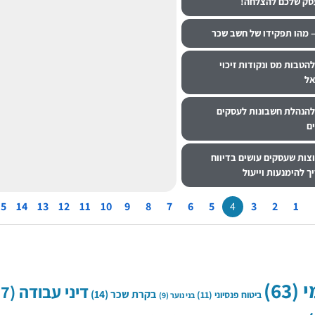
סק שלכם להצלחה!
 מהו תפקידו של חשב שכר
הטבות מס ונקודות זיכוי
אל
להנהלת חשבונות לעסקים
ים
נפוצות שעסקים עושים בדיווח
 להימנעות וייעול
15
14
13
12
11
10
9
8
7
6
5
4
3
2
1
י
(63)
דיני עבודה
(37)
בקרת שכר
(14)
ביטוח פנסיוני
(11)
בני נוער
(9)