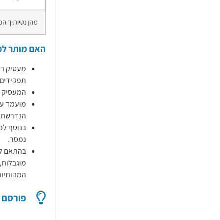
מהן נטיותיך המ
האם מותר למ
מעסיק רש
תפקידים 
המעסיק חי
מועמד עם 
הנדרשת ע
בנוסף לכ
נמסר.
בהתאם ל
מוגבלות,
המהותיות
פורסם 