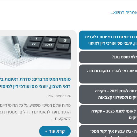
מרים בנושא...
דברים: סדרת ראיונות בלעדית
, יועצי מס ועורכי דין למיסוי
 טופס 101?
ת שכדאי להכיר במקום עבודה
מומחי המס מדברים: סדרת ראיונות ב
רואי חשבון, יועצי מס ועורכי דין למיסוי
עדכוני מס הכנסה לשנת 2025 – סקירה
24 פברואר 2025
קים ולמשלמי קצבאות
פתיח עולם המיסוי משפיע על כל תחומי חיינ
עדכוני ביטוח לאומי לשנת 2025 – סקירה
הקטנים ועד לתאגידים הגדולים, ממכירת נכ
קים
להשקעות...
קרא עוד »
 - גלו עכשיו איך 'קול המס'