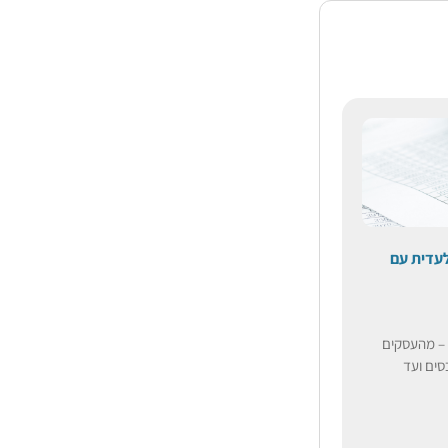
לעדית עם
ו – מהעסקים
סים ועד