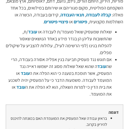
פוריות, היריון, היותם הורים, גילם, גזעם, דתם, לאומיותם, ארץ מוצאם,
השקפתם הפוליטית, מקום מגוריהם או שירותם במילואים, בכל אחד
מאלה:
קבלה לעבודה
,
תנאי העבודה
, קידום בעבודה, הכשרה או
השתלמות מקצועית,
פיטורים
או
פיצויי פיטורים
.
שאלות שמעסיק שואל מועמד/ת לעבודה או
עובד
/ת,
שהתשובות עליהן הן בגדר מידע באחד הנושאים שאסור
להפלות בגינו (לפי הרשימה לעיל), עלולות להצביע על שיקולים
מפלים.
אם תוגש נגד מעסיק תביעה בגין אפליה אסורה בעבודה, הרי
שה
עובד
ה שהוא שאל שאלות מסוג זה ישמשו ראייה נגד
המעסיק, אשר תומכת בטענה כי הוא הפלה את ה
עובד
או
המועמד לעבודה. משמעות הדבר כי על המעסיק יהיה לשכנע
את בית הדין כי למרות השאלה, הוא לא הפלה את ה
עובד
או
את המועמד.
דוגמה
בראיון עבודה שאל המעסיק את המועמדת האם בכוונתה להיכנס
להיריון בקרוב.