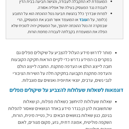
המועמדת לא התקבלה לעבודה, והגישה תביעה בבית הדין
לעבודה נגד המעסיק בעילה של אפליה אסורה.
למרות שבדרך כלל בהגשת תביעה נטל ההוכחה הוא על התובע
(כלומר, על ה
עובד
או המועמד אשר תובע את המעסיק), הרי
שבמקרה זה נטל ההוכחה יתהפך, ועל המעסיק יהיה להוכיח שלא
הפלה את המועמדת בקבלתה לעבודה מחמת הורות.
מותר לדרוש מידע העלול להצביע על שיקולים מפלים גם
במקרים בו המידע נדרש כדי לקיים הוראות חקיקה הקובעות
חובה לייצוג הולם או העדפה מתקנת. החובה לייצוג הולם
והעדפה מתקנת הקבועה בחקיקה חלה על השירות הציבורי
לגבי נשים, ערבים, יוצאי אתיופיה ואנשים עם מוגבלות.
דוגמאות לשאלות שעלולות להצביע על שיקולים מפלים
שאלות שעלולות להיחשב כשאלות מפלות, הן שאלות
שהתשובות להן הן בגדר מידע באחד הנושאים שאסור להפלות
בגינם, כגון שאלות בנושאים הבאים: גיל, נטייה מינית, הורות,
השקפה פוליטית, אמונה דתית, גזע, מקום מגורים, לאום