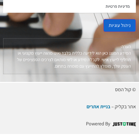
מדיניות פרטיות
ניהול עוגיות
הערה:
המידע המוצג כאן הוא לידיעה כללית בלבד ואינו מהווה ייעוץ מקצועי או
תחליף לייעוץ אישי. לקבלת מידע או ליווי מותאם לצרכים הספציפיים של
העסק שלך, מומלץ להתייעץ עם מומחה בתחום.
© קול המס
אתר בקליק –
בניית אתרים
Powered By