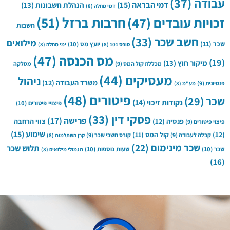
עבודה
(37)
דמי הבראה
(15)
הנהלת חשבונות
(13)
דמי מחלה
(8)
חרבות ברזל
(51)
זכויות עובדים
(47)
חשבות
חשב שכר
(33)
מילואים
שכר
(11)
יועץ מס
(10)
טופס 101
(8)
ימי מחלה
(8)
מס הכנסה
(47)
(19)
מיקור חוץ
(13)
מכללת קול המס
(9)
מסלקה
מעסיקים
(44)
ניהול
משרד העבודה
(12)
פנסיונית
(9)
מע"מ
(8)
פיטורים
(48)
שכר
(29)
נקודות זיכוי
(14)
פיצויי פיטורים
(10)
פסקי דין
(33)
פרישה
(17)
פנסיה
(12)
צווי הרחבה
פיצוי פיטורים
(9)
שימוע
(15)
(12)
קול המס
(11)
קבלה לעבודה
(9)
קורס חשבי שכר
(9)
קרן השתלמות
(8)
שכר מינימום
(22)
תלוש שכר
שכר
(10)
שעות נוספות
(10)
תגמולי מילואים
(8)
(16)