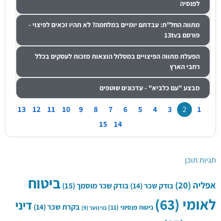
לפנסיה
מתווה החל"ת: עבדתם יומיים במלחמה? לא תהיו זכאים לפיצוי -
פורסם ב13tv
הפעלת מתווה הפיצויים במסלול הוצאות מזכות לעסקים בכלל
רחבי הארץ
מבצע "עם כלביא" - עדכונים שוטפים
13
12
11
10
9
8
7
6
5
4
3
2
1
15
14
תגיות תוכן
ביטוח
אפליה
(20)
בודק שכר
(14)
בודק שכר מוסמך
(15)
לאומי
(63)
דיני
בקרת שכר
(14)
ביטוח פנסיוני
(11)
בני נוער
(9)