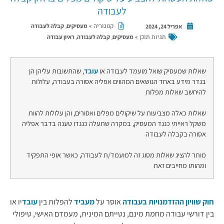
לעבודה
קטגוריה »
,
מעסיקים
קבלה לעבודה
אפריל 24, 2024
תגיות תוכן »
,
,
מעסיקים
קבלה לעבודה
ראיון עבודה
שאלות שמעסיק שואל מועמד לעבודה או
עובד
, שהתשובות עליהן הן
בגדר מידע באחד הנושאים המהווים אפליה אסורה בעבודה, עלולות
להיחשב שאלות מפלות
שאלות כאלה מצביעות על שיקולים מפלים ואסורים, והן עלולות להוות
משקל ראייתי כנגד המעסיק, במקרה שתעלה כנגדו טענה בדבר אפליה
אסורה בקבלה לעבודה
מותר להציג שאלות מסוג זה למועמד/ת לעבודה, כאשר אופי התפקיד
ומהותו מחייבים זאת
חוק שוויון ההזדמנויות בעבודה
אוסר על
מעביד
להפלות בין
עובד
יו או
בין דורשי עבודה מחמת מינם, נטייתם המינית, מעמדם האישי, טיפולי