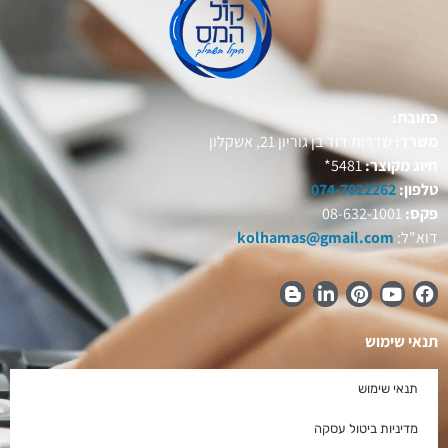
כתובת:
משרד:
שדרות דוד בן גוריון 21, אשקלון
חיוג מקוצר:
5481*
טלפון:
074-7022262
פקס:
08-632-1001
דוא"ל:
kolhamas@gmail.com
תנאי שימוש
תנאי שימוש
מדיניות ביטול עסקה