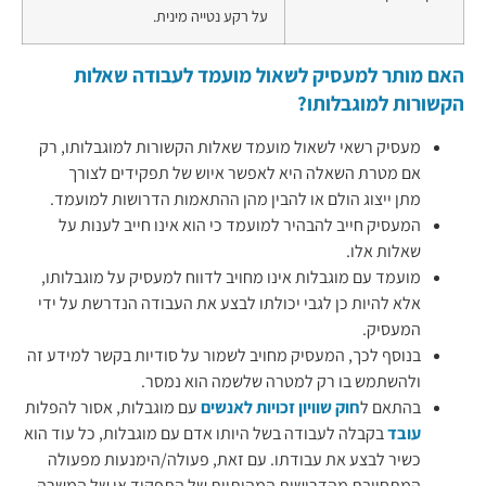
על רקע נטייה מינית.
האם מותר למעסיק לשאול מועמד לעבודה שאלות
הקשורות למוגבלותו?
מעסיק רשאי לשאול מועמד שאלות הקשורות למוגבלותו, רק
אם מטרת השאלה היא לאפשר איוש של תפקידים לצורך
מתן ייצוג הולם או להבין מהן ההתאמות הדרושות למועמד.
המעסיק חייב להבהיר למועמד כי הוא אינו חייב לענות על
שאלות אלו.
מועמד עם מוגבלות אינו מחויב לדווח למעסיק על מוגבלותו,
אלא להיות כן לגבי יכולתו לבצע את העבודה הנדרשת על ידי
המעסיק.
בנוסף לכך, המעסיק מחויב לשמור על סודיות בקשר למידע זה
ולהשתמש בו רק למטרה שלשמה הוא נמסר.
בהתאם ל
חוק שוויון זכויות לאנשים
עם מוגבלות, אסור להפלות
עובד
בקבלה לעבודה בשל היותו אדם עם מוגבלות, כל עוד הוא
כשיר לבצע את עבודתו. עם זאת, פעולה/הימנעות מפעולה
המתחייבת מהדרישות המהותיות של התפקיד או של המשרה