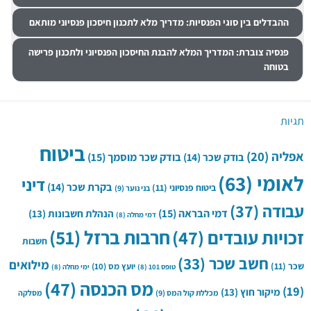
ההבדלים בין סוגי הפנסיות: מדריך מלא לתכנון חיסכון פנסיוני מותאם
פנסיה צוברת: המדריך המלא להבנת החיסכון הפנסיוני ולתכנון פרישה
בטוחה
תגיות
ביטוח
אפליה
(20)
בודק שכר
(14)
בודק שכר מוסמך
(15)
לאומי
(63)
דיני
בקרת שכר
(14)
ביטוח פנסיוני
(11)
בני נוער
(9)
עבודה
(37)
דמי הבראה
(15)
הנהלת חשבונות
(13)
דמי מחלה
(8)
חרבות ברזל
(51)
זכויות עובדים
(47)
חשבות
חשב שכר
(33)
מילואים
שכר
(11)
יועץ מס
(10)
טופס 101
(8)
ימי מחלה
(8)
מס הכנסה
(47)
(19)
מיקור חוץ
(13)
מכללת קול המס
(9)
מסלקה