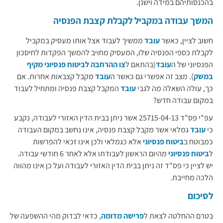
בהכנסותיהם במידה וישנן.
המשך עבודה במקביל לקבלת קצבת הפנסיה
חשוב לציין, כאשר
עובד
ממשיך לעבוד אצל אותו מעסיק במקביל
לקבלת כספי הפנסיה שלו, המעסיק מחויב להמשך הפקדות לחיסכון
הפנסיוני של ה
עובד
(בהתאם ל
צו ההרחבה לביטוח פנסיוני מקיף
במשק
). מצב זה אפשרי גם כאשר ה
עובד
מקבל קצבאות אחרות. אם
כך, עולה השאלה מה לגבי
עובד
המקבל קצבת פנסיה ומתחיל לעבוד
במקום עבודה חדש?
עפ"י פס"ד 25715-04-13 אשר ניתן בבית הדין האזורי לעבודה, נקבע
כי
עובד
גמלאי אשר מקבל קצבת פנסיה, אינו נחשב במקום העבודה
כמבוטח ב
ביטוח פנסיוני
אלא כגמלאי ולכן אינו זכאי להפרשות
ל
ביטוח פנסיוני
מהיום הראשון לעבודתו אלא לאחר 6 חודשי עבודה.
יש לציין כי פס"ד זה ניתן בבית הדין האזורי לעבודה ועל כן אינו מהווה
הלכה מחייבת.
לסיכום
בטרם ההחלטה לצאת ל
פרישה מדומה
, כדאי לבדוק מהי ההשפעה של