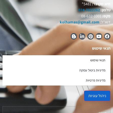
חיוג מקוצר:
5481*
טלפון:
074-7022262
פקס:
08-632-1001
דוא"ל:
kolhamas@gmail.com
תנאי שימוש
תנאי שימוש
מדיניות ביטול עסקה
מדיניות פרטיות
ניהול עוגיות
הערה: