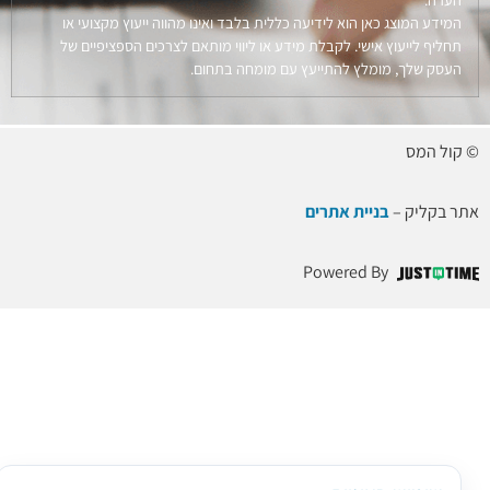
המידע המוצג כאן הוא לידיעה כללית בלבד ואינו מהווה ייעוץ מקצועי או
תחליף לייעוץ אישי. לקבלת מידע או ליווי מותאם לצרכים הספציפיים של
העסק שלך, מומלץ להתייעץ עם מומחה בתחום.
© קול המס
אתר בקליק –
בניית אתרים
Powered By