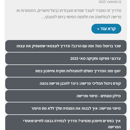
21 ספטמבר 2025
מדריך זה מסביר לעובד שפרש מעבודתו (בשל פיטורים, התפטרות או
פרישה לגמלאות) את חלופות המיסוי ביחס למענקי...
קרא עוד »
שכר ברוטו? נטו? ומה עם הרכב? מדריך לעצמאי שמעסיק את עצמו
עדכוני פסיקה וחקיקה מאי 2025
יועץ מס: המדריך השלם להתנהלות חוקית וחיסכון במס
קורס ניהול תהליכי פרישה: כיצד לתכנן פרישה נכונה
מילון מונחים - מיסוי ופרישה
מיסוי ופרישה: איך לבנות את הפנסיה שלך ללא מס מיותר
איך בוחרים חיסכון פנסיוני? מדריך לבחירה נבונה לחיים שאחרי
הפרישה