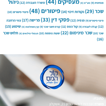
מעסיקים
(44)
ניהול
משרד העבודה
(12)
פנסיונית
(9)
מע"מ
(8)
פיטורים
(48)
שכר
(29)
נקודות זיכוי
(14)
פיצויי פיטורים
(10)
פסקי דין
(33)
פרישה
(17)
פנסיה
(12)
צווי הרחבה
פיצוי פיטורים
(9)
שימוע
(15)
(12)
קול המס
(11)
קבלה לעבודה
(9)
קורס חשבי שכר
(9)
קרן השתלמות
(8)
שכר מינימום
(22)
תלוש שכר
שכר
(10)
שעות נוספות
(10)
תגמולי מילואים
(8)
(16)
כתובת:
משרד:
שדרות דוד בן גוריון 21, אשקלון