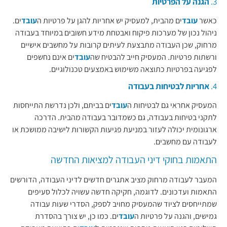
3.
הגנה על הפרטיות
כאשר
עובד
ים מהבית, למעסיק יש אחריות להגן על פרטיות ה
עובד
ים.
ניהול נכון של מערכות פיקוח ואבטחת מידע חשובים במיוחד בעבודה
מרחוק, שכן העבודה מתבצעת לעיתים קרובות על מחשבים אישיים
ורשתות פרטיות. המעסיק חייב להבטיח שה
עובד
ים אינם נחשפים
לפגיעה בפרטיות כתוצאה משימוש באמצעים טכנולוגיים.
4.
אחריות לבטיחות בעבודה
המעסיק אחראי גם לבטיחות ה
עובד
ים בביתם, ולכן נדרשת התייחסות
לתקני בטיחות בעבודה, גם כשמדובר בעבודה מהבית. הדרכה
ארגונומית יכולה לעזור במניעת פגיעות הקשורות לישיבה ממושכת או
לעבודה עם מחשבים.
התאמות בחוקי דיני העבודה למציאות החדשה
המעבר לעבודה מרחוק מציב אתגרים חדשים לדיני העבודה, הדורשים
התאמות ועדכונים. לדוגמה, חקיקה חדשה עשויה לכלול סעיפים
שמתייחסים לציוד שהמעסיק מחויב לספק, הסדרי שעות עבודה
גמישים, והגנה על פרטיות ה
עובד
ים. כמו כן, יש צורך בהסדרת