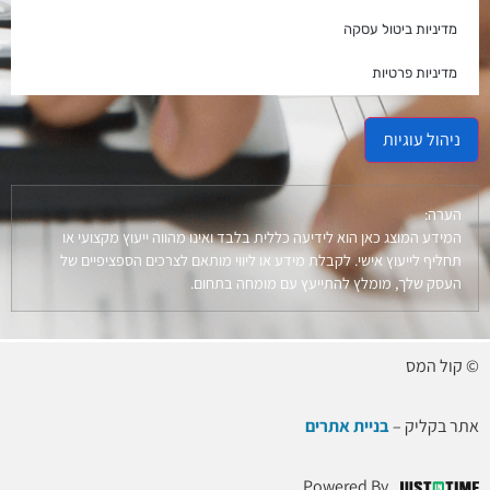
מדיניות ביטול עסקה
מדיניות פרטיות
ניהול עוגיות
הערה:
המידע המוצג כאן הוא לידיעה כללית בלבד ואינו מהווה ייעוץ מקצועי או
תחליף לייעוץ אישי. לקבלת מידע או ליווי מותאם לצרכים הספציפיים של
העסק שלך, מומלץ להתייעץ עם מומחה בתחום.
© קול המס
אתר בקליק –
בניית אתרים
Powered By