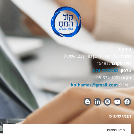
כתובת:
משרד:
שדרות דוד בן גוריון 21, אשקלון
חיוג מקוצר:
5481*
טלפון:
074-7022262
פקס:
08-632-1001
דוא"ל:
kolhamas@gmail.com
תנאי שימוש
תנאי שימוש