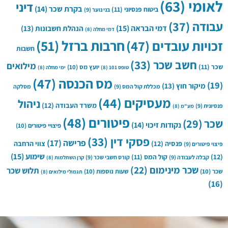
לאומי
(63)
דיני
בקרת שכר
(14)
ביטוח פנסיוני
(11)
בני נוער
(9)
עבודה
(37)
דמי הבראה
(15)
הנהלת חשבונות
(13)
דמי מחלה
(8)
חרבות ברזל
(51)
זכויות עובדים
(47)
חשבות
חשב שכר
(33)
מילואים
שכר
(11)
יועץ מס
(10)
טופס 101
(8)
ימי מחלה
(8)
מס הכנסה
(47)
(19)
מיקור חוץ
(13)
מכללת קול המס
(9)
מסלקה
מעסיקים
(44)
ניהול
משרד העבודה
(12)
פנסיונית
(9)
מע"מ
(8)
פיטורים
(48)
שכר
(29)
נקודות זיכוי
(14)
פיצויי פיטורים
(10)
פסקי דין
(33)
פרישה
(17)
פנסיה
(12)
צווי הרחבה
פיצוי פיטורים
(9)
שימוע
(15)
(12)
קול המס
(11)
קבלה לעבודה
(9)
קורס חשבי שכר
(9)
קרן השתלמות
(8)
שכר מינימום
(22)
תלוש שכר
שכר
(10)
שעות נוספות
(10)
תגמולי מילואים
(8)
(16)