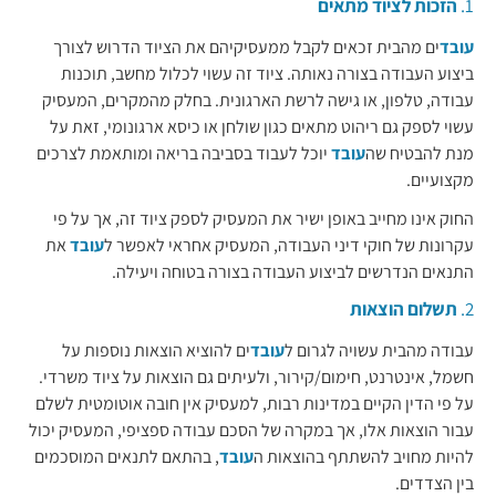
1.
הזכות לציוד מתאים
עובד
ים מהבית זכאים לקבל ממעסיקיהם את הציוד הדרוש לצורך
ביצוע העבודה בצורה נאותה. ציוד זה עשוי לכלול מחשב, תוכנות
עבודה, טלפון, או גישה לרשת הארגונית. בחלק מהמקרים, המעסיק
עשוי לספק גם ריהוט מתאים כגון שולחן או כיסא ארגונומי, זאת על
מנת להבטיח שה
עובד
יוכל לעבוד בסביבה בריאה ומותאמת לצרכים
מקצועיים.
החוק אינו מחייב באופן ישיר את המעסיק לספק ציוד זה, אך על פי
עקרונות של חוקי דיני העבודה, המעסיק אחראי לאפשר ל
עובד
את
התנאים הנדרשים לביצוע העבודה בצורה בטוחה ויעילה.
2.
תשלום הוצאות
עבודה מהבית עשויה לגרום ל
עובד
ים להוציא הוצאות נוספות על
חשמל, אינטרנט, חימום/קירור, ולעיתים גם הוצאות על ציוד משרדי.
על פי הדין הקיים במדינות רבות, למעסיק אין חובה אוטומטית לשלם
עבור הוצאות אלו, אך במקרה של הסכם עבודה ספציפי, המעסיק יכול
להיות מחויב להשתתף בהוצאות ה
עובד
, בהתאם לתנאים המוסכמים
בין הצדדים.