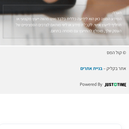
הערה:
המידע המוצג כאן הוא לידיעה כללית בלבד ואינו מהווה ייעוץ מקצועי או
תחליף לייעוץ אישי. לקבלת מידע או ליווי מותאם לצרכים הספציפיים של
העסק שלך, מומלץ להתייעץ עם מומחה בתחום.
© קול המס
אתר בקליק –
בניית אתרים
Powered By