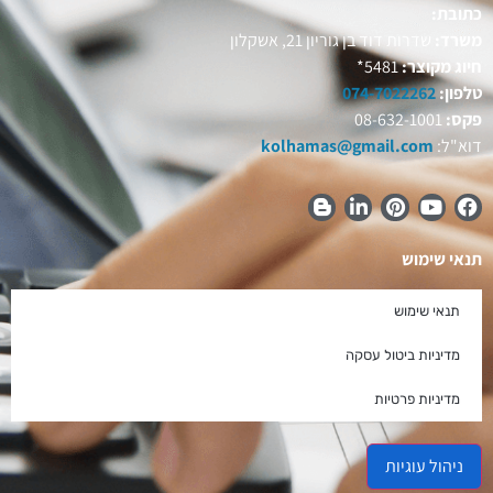
כתובת:
משרד:
שדרות דוד בן גוריון 21, אשקלון
חיוג מקוצר:
5481*
טלפון:
074-7022262
פקס:
08-632-1001
דוא"ל:
kolhamas@gmail.com
תנאי שימוש
תנאי שימוש
מדיניות ביטול עסקה
מדיניות פרטיות
ניהול עוגיות