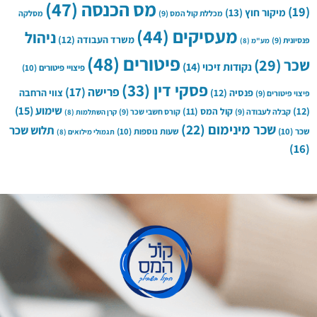
מס הכנסה
(47)
(19)
מיקור חוץ
(13)
מכללת קול המס
(9)
מסלקה
מעסיקים
(44)
ניהול
משרד העבודה
(12)
פנסיונית
(9)
מע"מ
(8)
פיטורים
(48)
שכר
(29)
נקודות זיכוי
(14)
פיצויי פיטורים
(10)
פסקי דין
(33)
פרישה
(17)
פנסיה
(12)
צווי הרחבה
פיצוי פיטורים
(9)
שימוע
(15)
(12)
קול המס
(11)
קבלה לעבודה
(9)
קורס חשבי שכר
(9)
קרן השתלמות
(8)
שכר מינימום
(22)
תלוש שכר
שכר
(10)
שעות נוספות
(10)
תגמולי מילואים
(8)
(16)