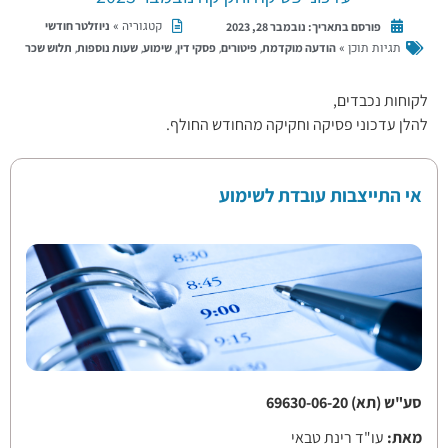
קטגוריה »
ניוזלטר חודשי
פורסם בתאריך:
נובמבר 28, 2023
תגיות תוכן »
,
,
,
,
,
הודעה מוקדמת
פיטורים
פסקי דין
שימוע
שעות נוספות
תלוש שכר
לקוחות נכבדים,
להלן עדכוני פסיקה וחקיקה מהחודש החולף.
אי התייצבות עובדת לשימוע
סע"ש (תא) 69630-06-20
מאת:
עו"ד רינת טבאי