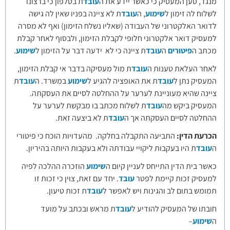
מנגד, טען המעסיק כי כאשר יידע את ה
עובד
ת בטלפון כי ברצונו
לשלוח לה זימון ל
שימוע
, ה
עובד
ת לא ציינה בפניו שאין לה גישה
לדואר האלקטרוני של העבודה (שאליו נשלח הזימון) ואף לא מסרה
למעסיק דואר אלקטרוני חלופי לקבלת הזימון, ולבסוף לאחר קבלת
מכתב ה
פיטורים
ה
עובד
ת ציינה כי לא ידעה דבר על הזימון ל
שימוע
.
לאחר העלאת טענות ה
עובד
ת מול מעסיקה בדבר אי קבלת הזימון,
המעסיק נתן ל
עובד
ת את האופציה להגיע ל
שימוע
במשרד. ה
עובד
ת
ציינה שהיא מעוניינת לערער על ההחלטה לסיים את העסקתה.
המעסיק ביקש מה
עובד
ת לשלוח מכתב בו מבקשת לערער על
ההחלטה לסיים העסקתה אך ה
עובד
ת לא ביצעה זאת.
הכרעת הדין:
התביעה התקבלה בחלקה. מהעדויות הוכח כי פיטורי
ה
עובד
ת היו בעקבות ליקויי עבודתה ולא בעקבות היותה בהיריון.
כאשר בית הדין התייחס לעניין קיום ה
שימוע
הוזכרה ההלכה לפיה
למעסיק זכות קיימת לפטר
עובד
. יחד עם זאת, צוין כי זכות זו
תמומש בתום לב והגינות ויש לאפשר ל
עובד
ת זכות טיעון.
חובתו של המעסיק להודיע ל
עובד
ת מראש ובכתב על מועד
ה
שימוע
–