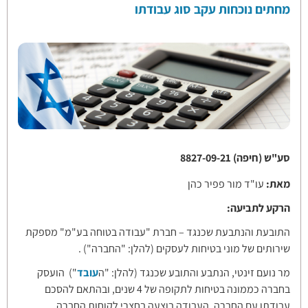
מחתים נוכחות עקב סוג עבודתו
סע"ש (חיפה) 8827-09-21
מאת:
עו"ד מור פפיר כהן
הרקע לתביעה:
התובעת והנתבעת שכנגד – חברת "עבודה בטוחה בע"מ" מספקת
שירותים של מוני בטיחות לעסקים (להלן: "החברה") .
מר נועם זינטי, הנתבע והתובע שכנגד (להלן: "ה
עובד
") הועסק
בחברה כממונה בטיחות לתקופה של 4 שנים, ובהתאם להסכם
עבודתו עם החברה, העבודה בוצעה בחצרי לקוחות החברה.