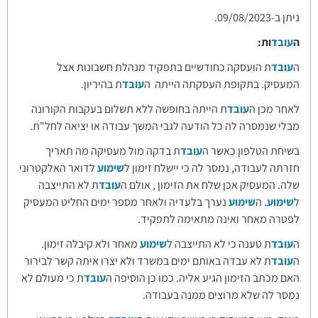
ניתן ב-09/08/2023.
ה
עובד
ות:
ה
עובד
ת הועסקה כחודשיים בתפקיד מנהלת חשבונות אצל
המעסיק. בתקופת העסקתה הייתה ה
עובד
ת בהיריון.
לאחר מכן ה
עובד
ת הייתה בחופשה ללא תשלום בעקבות הקורונה
מבלי שנמסרה לה כל הודעה לגבי המשך עבודה או יציאה לחל"ת.
בשיחת הטלפון כאשר ה
עובד
ת בדקה מול מעסיקה מה תאריך
חזרתה לעבודה, נמסר לה כי יישלח זימון ל
שימוע
לדואר האלקטרוני
שלה. המעסיק אכן שלח את הזימון , אולם ה
עובד
ת לא התייצבה
ל
שימוע
. ה
שימוע
נערך בלעדיה ולאחר מספר ימים החליט המעסיק
לפטרה מאחר ואינה מתאימה לתפקיד.
ה
עובד
ת טענה כי לא התייצבה ל
שימוע
מאחר ולא קיבלה זימון.
ה
עובד
ת לא עבדה באותם ימים במשרד ולא יצרו איתה קשר לבירור
האם מכתב הזימון הגיע אליה. כמו כן הוסיפה ה
עובד
ת כי מעולם לא
נמסר לה שלא מרוצים ממנה בעבודה.