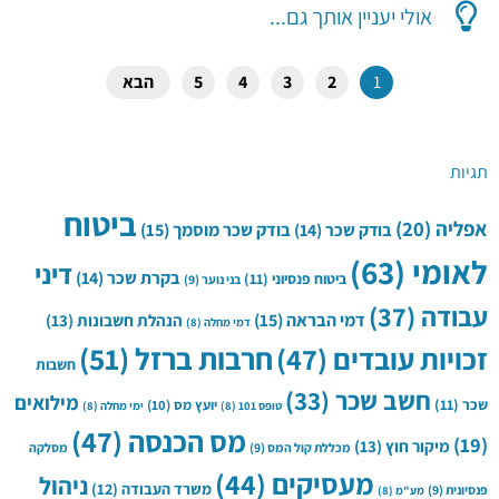
אולי יעניין אותך גם...
1
2
3
4
5
הבא
תגיות
ביטוח
אפליה
(20)
בודק שכר
(14)
בודק שכר מוסמך
(15)
לאומי
(63)
דיני
בקרת שכר
(14)
ביטוח פנסיוני
(11)
בני נוער
(9)
עבודה
(37)
דמי הבראה
(15)
הנהלת חשבונות
(13)
דמי מחלה
(8)
חרבות ברזל
(51)
זכויות עובדים
(47)
חשבות
חשב שכר
(33)
מילואים
שכר
(11)
יועץ מס
(10)
טופס 101
(8)
ימי מחלה
(8)
מס הכנסה
(47)
(19)
מיקור חוץ
(13)
מכללת קול המס
(9)
מסלקה
מעסיקים
(44)
ניהול
משרד העבודה
(12)
פנסיונית
(9)
מע"מ
(8)