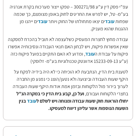
עפ"י פסק דין ע"ע 300271/98 – טפקו ייצור מערכות בקרת אנרגיה
בע"מ- טל, יש לפרש את החריגים לחוק באופן מצומצם, כך שכמה
שפחות
עובד
ים יצאו מתחולתו של החוק ויותר
עובד
ים ייהנו מן
ההגנות שהוא מעניק.
עבודה מחוץ לחצרות המעסיק כשלעצמה לא תוביל בהכרח למסקנה
שאין אפשרות פיקוח, ויש לבחון האם תנאי העבודה ונסיבותיה אפשרו
פיקוח על עבודת ה
עובד
, ומדוע לא האם התקיים בפועל פיקוח כזה
(ע"ע 15233-09-13 אדוונטק טכנולוגיות בע"מ- זלוסקי)
לטענת בית הדין, הנתבעת לא הוכיחה כי לא היה בידיה לפקח על
היקף שעות העבודה וביצועה ולא נטען/הוצג כי נמנע מן החברה
לערוך בירור מול הלקוחות ובזמן אמת אודות היקף שעות העבודה
בחצרי הלקוחות ועבורם,
ועל כן, קבע בית הדין כי במקרה הנ"ל
יחולו הוראות חוק שעות עבודה ומנוחה ויש לשלם ל
עובד
בגין
השעות הנוספות אשר עליהן דיווח למעסיקו.