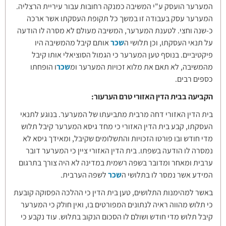
המערער הועסק ע"י המשיבה כמנקה רחובות עבור עיריית הרצליה.
המערער עסק בעבודה זו במשך כל תקופת העסקתו אשר ארכה
כ-שנה וחצי. לטענת המערער, המשיבה מעולם לא מסרה לו הודעה
על תנאי העסקתו, וכן תלושי ה
שכר
אותם קיבל מהמשיבה היו
פיקטיביים. בנוסף טען המערער כי הגמול הסוציאלי אותו קיבל
מהמשיבה, לא תאם את מלוא זכויות המערער ומ
שכר
ו הופחתו
כספים רבים.
הקביעה בבית הדין האזורי טרם הערעור:
בית הדין האזורי דחה מרבית מתביעתו של המערער. בנוגע לתנאי
העסקתו, קבע בית הדין האזורי כי מחד גיסא המערער קיבל תלוש
מדי חודש ובו פורטו הזכויות והתשלומים שקיבל, ומאידך גיסא לא
נמסרה לו הודעה בשפתו. בית הדין האזורי ציין כי המערער דובר
ערבית ומאחר ומדובר בשפה רשמית במדינה לא היה צורך בתרגום
המידע אשר נמסר לו בתלושי ה
שכר
לשפה הערבית.
באשר למהימנות התלושים, טען בית הדין כי ההלכה הפסוקה קובעת
כי תלוש מהווה ראיה לנתונים המפורטים בו, ואין חולק כי המערער
קיבל תלוש מדי חודש ושולם לו הסכום הנקוב בתלוש. עוד נקבע כי