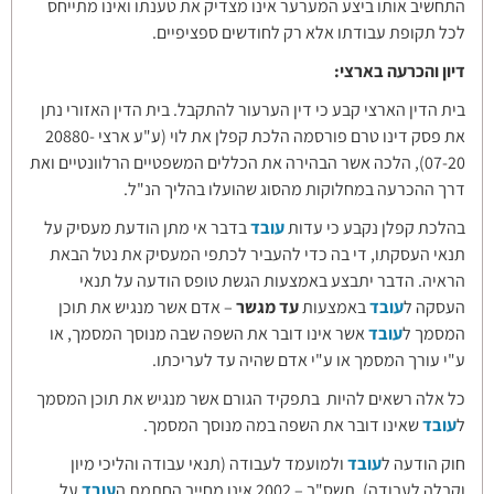
התחשיב אותו ביצע המערער אינו מצדיק את טענתו ואינו מתייחס
לכל תקופת עבודתו אלא רק לחודשים ספציפיים.
דיון והכרעה בארצי:
בית הדין הארצי קבע כי דין הערעור להתקבל. בית הדין האזורי נתן
את פסק דינו טרם פורסמה הלכת קפלן את לוי (ע"ע ארצי 20880-
07-20), הלכה אשר הבהירה את הכללים המשפטיים הרלוונטיים ואת
דרך ההכרעה במחלוקות מהסוג שהועלו בהליך הנ"ל.
בהלכת קפלן נקבע כי עדות
עובד
בדבר אי מתן הודעת מעסיק על
תנאי העסקתו, די בה כדי להעביר לכתפי המעסיק את נטל הבאת
הראיה. הדבר יתבצע באמצעות הגשת טופס הודעה על תנאי
העסקה ל
עובד
באמצעות
עד מגשר
– אדם אשר מנגיש את תוכן
המסמך ל
עובד
אשר אינו דובר את השפה שבה מנוסך המסמך, או
ע"י עורך המסמך או ע"י אדם שהיה עד לעריכתו.
כל אלה רשאים להיות בתפקיד הגורם אשר מנגיש את תוכן המסמך
ל
עובד
שאינו דובר את השפה במה מנוסך המסמך.
חוק הודעה ל
עובד
ולמועמד לעבודה (תנאי עבודה והליכי מיון
וקבלה לעבודה), תשס"ב – 2002 אינו מחייב החתמת ה
עובד
על