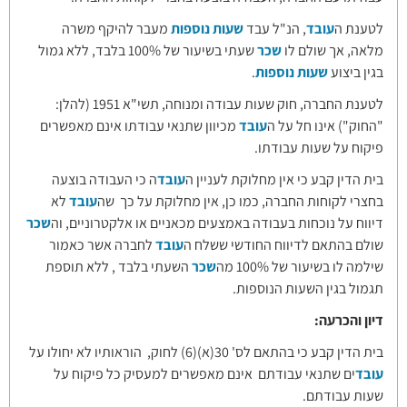
לטענת ה
עובד
, הנ"ל עבד
שעות נוספות
מעבר להיקף משרה
מלאה, אך שולם לו
שכר
שעתי בשיעור של 100% בלבד, ללא גמול
בגין ביצוע
שעות נוספות
.
לטענת החברה, חוק שעות עבודה ומנוחה, תשי"א 1951 (להלן:
"החוק") אינו חל על ה
עובד
מכיוון שתנאי עבודתו אינם מאפשרים
פיקוח על שעות עבודתו.
בית הדין קבע כי אין מחלוקת לעניין ה
עובד
ה כי העבודה בוצעה
בחצרי לקוחות החברה, כמו כן, אין מחלוקת על כך שה
עובד
לא
דיווח על נוכחות בעבודה באמצעים מכאניים או אלקטרוניים, וה
שכר
שולם בהתאם לדיווח החודשי ששלח ה
עובד
לחברה אשר כאמור
שילמה לו בשיעור של 100% מה
שכר
השעתי בלבד , ללא תוספת
תגמול בגין השעות הנוספות.
דיון והכרעה:
בית הדין קבע כי בהתאם לס' 30(א)(6) לחוק, הוראותיו לא יחולו על
עובד
ים שתנאי עבודתם אינם מאפשרים למעסיק כל פיקוח על
שעות עבודתם.