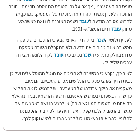
טופס ההודעה עצמו, אך אם על גבי הטופס מתנוססת חתימתו- חובת
ההוכחה לעניין אמיתות החתימה מוטלת על המעסיק. כמו כן, יש
לדרוש מסירת הודעה ל
עובד
בשפה המובנת לו וזאת כמשתמע
מחוק
עובד
זרים התשנ"א- 1991.
לעניין תלושי ה
שכר
, בית הדין הארצי קבע כי ההסברים שסיפקה
המשיבה אינם מניחים את הדעת ולא התקבלה תשובה מספקת
מדוע בחלק מתלושי ה
שכר
נכתב כי ה
עובד
לקח הלוואה ולצידה
ערכים שליליים.
לאור כך, נקבע כי המשיבה לא הרימה את הנטל המוטל עליה ועל כן
, בית הדין הארצי פסק כי התלושים אכן פיקטיביים, הם אינם
משקפים את היקף עבודתו של המערער ויש להנגיש לו את התלוש
כך שיהיה בשפתו (בפרט שהיא איננה השפה הרשמית במדינה אלא
רק אחת מן השפות המונגשות בה) או לבצע הנגשה באמצעות עד
מגשר בהתאם להלכת קפלן , אשר היה עד לכתיבת ההסכם או
לחלופין כתב אותו בעצמו ויכול לבצע תרגום למי שזקוק לכך.