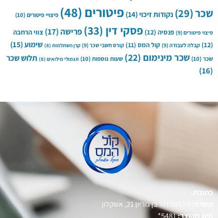
פיטורים
(48)
שכר
(29)
נקודות זיכוי
(14)
פיצויי פיטורים
(10)
פסקי דין
(33)
פרישה
(17)
פנסיה
(12)
צווי הרחבה
פיצוי פיטורים
(9)
שימוע
(15)
(12)
קול המס
(11)
קבלה לעבודה
(9)
קורס חשבי שכר
(9)
קרן השתלמות
(8)
שכר מינימום
(22)
תלוש שכר
שכר
(10)
שעות נוספות
(10)
תגמולי מילואים
(8)
(16)
כתובת:
משרד:
שדרות דוד בן גוריון 21, אשקלון
חיוג מקוצר:
5481*