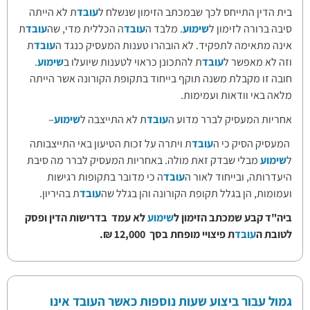
בית הדין התייחס לכך שבמכתב הזימון שנשלח ל
עובד
ת לא הייתה
סיבה ברורה לזימון ל
שימוע
. מלבד ה
עובד
ה הכללית מדי, שה
עובד
ת
אינה מתאימה לתפקיד. לא הובהרו טענות המעסיק כנגד ה
עובד
ת
וזה לא מאפשר ל
עובד
ת להתכונן כראוי לטענות שיועלו ב
שימוע
.
חובה זו מקבלת משנה תוקף בייחוד בתקופת הקורונה אשר הייתה
מלאה באי וודאות ועמימות.
אחריות המעסיק לברר מדוע ה
עובד
ת לא התייצבה ל
שימוע
–
המעסיק הסיק כי ה
עובד
ת ויתרה על זכות הטיעון באי התייצבותה
ל
שימוע
מבלי שבדק זאת מולה. באחריות המעסיק לברר מה סיבת
היעדרותה, ובייחוד לאור ה
עובד
ה כי מדובר בתקופות רגישות
ועמומות, הן בגלל תקופת הקורונה והן בגלל שה
עובד
ת בהיריון.
ביה"ד קבע שמכתב הזימון ל
שימוע
לא עמד בדרישות הדין ופסק
לטובת ה
עובד
ת פיצויי מופחת בסך 12,000 ₪.
גמול עבור ביצוע שעות נוספות כאשר העובד אינו