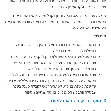
יחתים אותך על נכונות הפרטים שמסרת ועל עמידה בתנאי הזכאות
וימסור לך את חלקו העליון של הטופס.
מוצע לשמור את טופס, הואיל וניתן לקבל מידע אישי באתר רשות
המסים ובמרכז המידע והשירותים המקוונים, באמצעות מספר הבקשה
המופיע על גבי הטופס.
שים לב:
הגשת הבקשה אינה כרוכה בתשלום ואין צורך להיעזר בשירות
בתשלום לצורך הגשת הבקשה.
הבקשה למענק היא אישית ולא ניתן לבקש מענק עבור אדם
אחר, גם לא תוך הצגת תעודה מזהה של אותו אדם ו/או ייפוי
כוח ו/או כל מסמך אחר המעיד על זכותו לייצוג.
אם מסרת בבקשה למענק שהגשת ידיעה כוזבת בנוגע לכל דבר
המשפיע על זכאותך למענק, הינך עובר עבירה פלילית, שדינה
עד שנת מאסר. בנוסף, לא תהיה זכאי לקבלת מענק בשנה
שבשלה התבקש המענק וכן במשך שנתיים נוספות.
6. מועדי בדיקת הזכאות למענק
רשות המסים תבדוק את בקשתך למענק ותקבע תוך 90 ימים ממועד