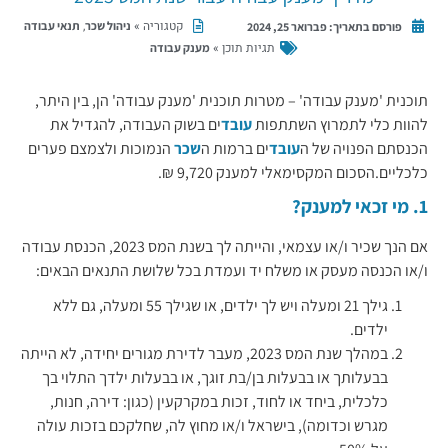
קטגוריה »
,
ניהול שכר
תנאי עבודה
פורסם בתאריך:
פברואר 25, 2024
תגיות תוכן »
מענק עבודה
תוכנית 'מענק עבודה' – מטרות תוכנית 'מענק עבודה' הן, בין היתר,
להוות כלי לתמרוץ השתתפות
עובד
ים בשוק העבודה, להגדיל את
הכנסתם הפנויה של ה
עובד
ים ברמות ה
שכר
הנמוכות ולצמצם פערים
כלכליים.הסכום המקסימאלי למענק 9,720 ₪.
1. מי זכאי למענק?
אם הנך שכיר ו/או עצמאי, והייתה לך בשנת המס 2023, הכנסת עבודה
ו/או הכנסה מעסק או משלח יד ועמדת בכל שלושת התנאים הבאים:
גילך 21 ומעלה ויש לך ילדים, או שגילך 55 ומעלה, גם ללא
ילדים.
במהלך שנת המס 2023, מעבר לדירת מגורים יחידה, לא הייתה
בבעלותך או בבעלות בן/בת זוגך, או בבעלות ילדך התלוי בך
כלכלית, ביחד או לחוד, זכות במקרקעין (כגון: דירה, חנות,
מגרש וכדומה), בישראל ו/או מחוץ לה, שחלקכם בזכות עולה