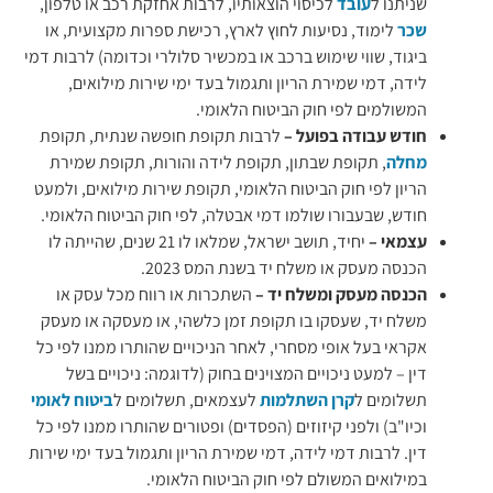
שניתנו ל
עובד
לכיסוי הוצאותיו, לרבות אחזקת רכב או טלפון,
שכר
לימוד, נסיעות לחוץ לארץ, רכישת ספרות מקצועית, או
ביגוד, שווי שימוש ברכב או במכשיר סלולרי וכדומה) לרבות דמי
לידה, דמי שמירת הריון ותגמול בעד ימי שירות מילואים,
המשולמים לפי חוק הביטוח הלאומי.
חודש עבודה בפועל –
לרבות תקופת חופשה שנתית, תקופת
מחלה
, תקופת שבתון, תקופת לידה והורות, תקופת שמירת
הריון לפי חוק הביטוח הלאומי, תקופת שירות מילואים, ולמעט
חודש, שבעבורו שולמו דמי אבטלה, לפי חוק הביטוח הלאומי.
עצמאי –
יחיד, תושב ישראל, שמלאו לו 21 שנים, שהייתה לו
הכנסה מעסק או משלח יד בשנת המס 2023.
הכנסה מעסק ומשלח יד –
השתכרות או רווח מכל עסק או
משלח יד, שעסקו בו תקופת זמן כלשהי, או מעסקה או מעסק
אקראי בעל אופי מסחרי, לאחר הניכויים שהותרו ממנו לפי כל
דין – למעט ניכויים המצוינים בחוק (לדוגמה: ניכויים בשל
תשלומים ל
קרן השתלמות
לעצמאים, תשלומים ל
ביטוח לאומי
וכיו"ב) ולפני קיזוזים (הפסדים) ופטורים שהותרו ממנו לפי כל
דין. לרבות דמי לידה, דמי שמירת הריון ותגמול בעד ימי שירות
במילואים המשולם לפי חוק הביטוח הלאומי.