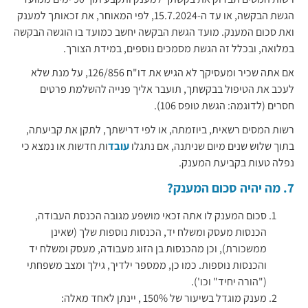
הגשת הבקשה, או עד ה-15.7.2024, לפי המאוחר, את זכאותך למענק
ואת סכום המענק. מועד הגשת הבקשה יחשב כמועד בו הוגשה הבקשה
במלואה, ובכלל זה הגשת מסמכים נוספים, במידת הצורך.
אם אתה שכיר ומעסיקך לא הגיש את דו"ח 126/856, על מנת שלא
לעכב את הטיפול בבקשתך, תועבר אליך פנייה להשלמת פרטים
חסרים (לדוגמה: הגשת טופס 106).
רשות המסים רשאית, ביוזמתה, או לפי דרישתך, לתקן את קביעתה,
בתוך שלוש שנים מיום שניתנה, אם נתגלו
עובד
ות חדשות או נמצא כי
נפלה טעות בקביעת המענק.
7. מה יהיה סכום המענק?
סכום המענק לו אתה זכאי מושפע מגובה הכנסת העבודה,
הכנסות מעסק ומשלח יד, הכנסות נוספות שלך (שאינן
ממשכורת), וכן מהכנסות בן הזוג מעבודה, מעסק ומשלח יד
והכנסות נוספות. כמו כן, ממספר ילדיך, גילך ומצב משפחתי
("הורה יחיד" וכו').
מענק מוגדל בשיעור של 150% , יינתן לאחד מאלה: