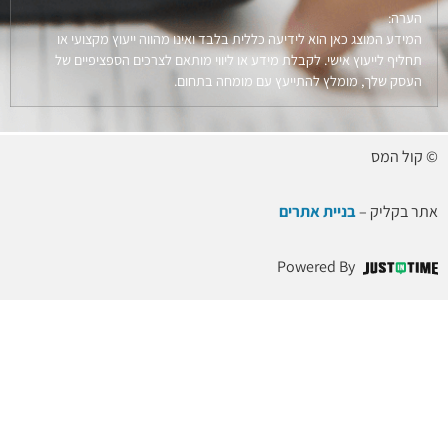
הערה:
המידע המוצג כאן הוא לידיעה כללית בלבד ואינו מהווה ייעוץ מקצועי או
תחליף לייעוץ אישי. לקבלת מידע או ליווי מותאם לצרכים הספציפיים של
העסק שלך, מומלץ להתייעץ עם מומחה בתחום.
© קול המס
אתר בקליק –
בניית אתרים
Powered By