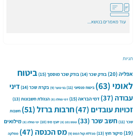
עוד מאמרים בנושא...
תגיות
ביטוח
אפליה
(20)
בודק שכר
(14)
בודק שכר מוסמך
(15)
לאומי
(63)
דיני
בקרת שכר
(14)
ביטוח פנסיוני
(11)
בני נוער
(9)
עבודה
(37)
דמי הבראה
(15)
הנהלת חשבונות
(13)
דמי מחלה
(8)
חרבות ברזל
(51)
זכויות עובדים
(47)
חשבות
חשב שכר
(33)
מילואים
שכר
(11)
יועץ מס
(10)
טופס 101
(8)
ימי מחלה
(8)
מס הכנסה
(47)
(19)
מיקור חוץ
(13)
מכללת קול המס
(9)
מסלקה