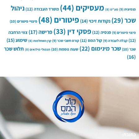
מעסיקים
(44)
ניהול
משרד העבודה
(12)
פנסיונית
(9)
מע"מ
(8)
פיטורים
(48)
שכר
(29)
נקודות זיכוי
(14)
פיצויי פיטורים
(10)
פסקי דין
(33)
פרישה
(17)
פנסיה
(12)
צווי הרחבה
פיצוי פיטורים
(9)
שימוע
(15)
(12)
קול המס
(11)
קבלה לעבודה
(9)
קורס חשבי שכר
(9)
קרן השתלמות
(8)
שכר מינימום
(22)
תלוש שכר
שכר
(10)
שעות נוספות
(10)
תגמולי מילואים
(8)
(16)
כתובת: