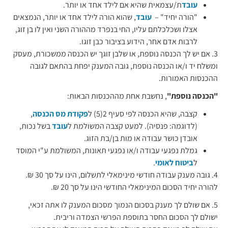
עובד
ת/עצמאית שהיא אם לילד אחד או יותר.
"הורה יחיד" –
עובד
, שהוא הורה לילד אחד או יותר, הנמצאים
אצלו ושכלכלתם עליו, החי בנפרד מההורה השני ואין לו בן זוג,
לרבות אדם אחר, הידוע בציבור כבן זוגו.
3. אם יש לך הכנסה נוספת, או שלבן זוגך יש הכנסה ממשכורת, מעסק
ומשלח יד ו/או הכנסה נוספת, גובה המענק יפחת בהתאם לגובה
ההכנסות האמורות.
"הכנסה נוספת"
, נחשבת אחת מההכנסות הבאות:
קצבה, שהיא הכנסה לפי סעיף 2(5) ל
פקודת מס הכנסה
,
(לדוגמה: פנסיה). למעט קצבה המשולמת ל
עובד
בשל נכות,
אובדן כושר עבודה או מות בן/בת הזוג.
גמלת נפגעי עבודה ו/או נפגעי תאונות, המשולמת ע"י המוסד
ל
ביטוח לאומי
.
4. גובה מענק עבודה חודשי מינימאלי לתשלום, הינו על סך 30 ₪.
להורה יחיד הסכום המינימאלי החודשי הינו על סך 20 ₪.
5. אם שולם לך מענק בסכום הנמוך מסכום המענק לו אתה זכאי,
ישולם לך הסכום החסר בתוספת הפרשי הצמדה וריבית.