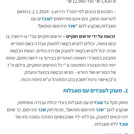
מ-1,420 ₪* ועד-12,900 ₪*.
– הסכומים נכונים לפי המדד הידוע ב- 1.1.2024, בהתאם
להוראות החוק, והם אינם מתייחסים ל
עובד
ים עם
מוגבלות,שנקבע להם "
שכר
מינימום מותאם".
זכאות על ידי יורשים חוקיים –
יורשים חוקיים עפ"י צו ירושה/ צו
קיום צוואה, יכולים להגיש בקשה למענק עבודה בשם המוריש
שהיה יכול להגיש בקשה למענק אם היה בחיים. הגשת הבקשה
תתבצע במשרדי השומה האזוריים בצירוף צו ירושה חתום, טופס
ייפוי כוח והצהרה החתומה ע"י כל היורשים החוקיים, צילום ת"ז
של המוריש ושל היורש – מגיש הבקשה בפועל והעתק
צ'ק/אישור ניהול חשבון בנק המתנהל ע"ש מיופה הכוח.
2. מענק לעובדים עם מוגבלות
החוק מקל על
עובד
ים עם מוגבלות בעלי יכולת עבודה מופחתת,
שנקבע להם "
שכר
מינימום מותאם", מכוח חוק
שכר
מינימום, כך שהם
יהיו זכאים למענק, גם ללא ילד ושהכנסתם המזכה נמוכה מזו של
עובד
ללא מוגבלות.