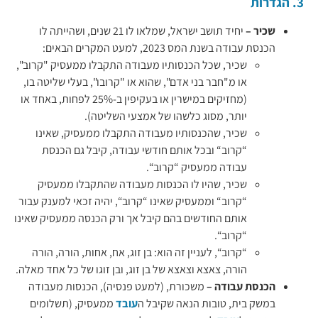
3. הגדרות
שכיר –
יחיד תושב ישראל, שמלאו לו 21 שנים, ושהייתה לו
הכנסת עבודה בשנת המס 2023, למעט המקרים הבאים:
שכיר, שכל הכנסותיו מעבודה התקבלו ממעסיק "קרוב",
או מ"חבר בני אדם", שהוא או "קרובו", בעלי שליטה בו,
(מחזיקים במישרין או בעקיפין ב-25% לפחות, באחד או
יותר, מסוג כלשהו של אמצעי השליטה).
שכיר, שהכנסותיו מעבודה התקבלו ממעסיק, שאינו
“קרוב“ ובכל אותם חודשי עבודה, קיבל גם הכנסת
עבודה ממעסיק “קרוב“.
שכיר, שהיו לו הכנסות מעבודה שהתקבלו ממעסיק
“קרוב“ וממעסיק שאינו “קרוב“, יהיה זכאי למענק עבור
אותם החודשים בהם קיבל אך ורק הכנסה ממעסיק שאינו
“קרוב“.
“קרוב“, לעניין זה הוא: בן זוג, אח, אחות, הורה, הורה
הורה, צאצא וצאצא של בן זוג, ובן זוגו של כל אחד מאלה.
הכנסת עבודה –
משכורת, (למעט פנסיה), הכנסות מעבודה
במשק בית, טובות הנאה שקיבל ה
עובד
ממעסיק, (תשלומים