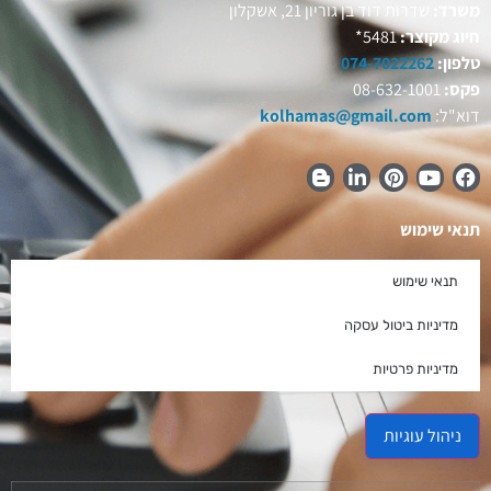
משרד:
שדרות דוד בן גוריון 21, אשקלון
חיוג מקוצר:
5481*
טלפון:
074-7022262
פקס:
08-632-1001
דוא"ל:
kolhamas@gmail.com
תנאי שימוש
תנאי שימוש
מדיניות ביטול עסקה
מדיניות פרטיות
ניהול עוגיות