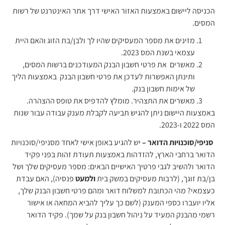
הכניסה ליישום באמצעות האזור האישי דרך אתר האינטרנט של רשות
המסים.
מזינים את מספר המעסיקים שהיו לך ולבן/בת הזוג והאם היית
עצמאי בשנת המס 2023.
מאשרים את פרטי חשבון הבנק המעודכנים ברשות המסים,
ותינתן האפשרות לעדכן את פרטי חשבון הבנק באמצעות הליך
של אימות חשבון בנק.
מאשרים את התצהיר. מומלץ להדפיס את טופס ההצהרה.
באמצעות היישום ניתן להגיש תביעה לקבלת מענק עבודה עבור שנות
המס 2022 ו-2023.
סניפי/סוכנויות הדואר –
יש להגיע באופן אישי לאחד מסניפי/סוכנויות
הדואר ברחבי הארץ, להזדהות באמצעות תעודת זהות בפני פקיד
הדואר ולהשיב לגבי פרטיך האישיים הבאים: מספר מעסיקים שלך ושל
בן/בת זוגך, (לרבות מעסיקים במשק בית
ולמעט
פנסיה), האם עבדת
כעצמאי? מהי הכתובת למשלוח דואר ומהם פרטי חשבון הבנק שלך,
אליו יועברו כספי המענק (לשם כך עליך להביא המחאה או אישור
רשמי מהבנק המעיד על ניהול חשבון בנק על שמך). פקיד הדואר