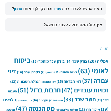
עובד
ארגון
האם אפשר לעבוד גם כ
וגם כקבלן באותו
?
איך קול המס יכולה לעזור בנושא?
תגיות
ביטוח
אפליה
(20)
בודק שכר
(14)
בודק שכר מוסמך
(15)
לאומי
(63)
דיני
בקרת שכר
(14)
ביטוח פנסיוני
(11)
בני נוער
(9)
עבודה
(37)
דמי הבראה
(15)
הנהלת חשבונות
(13)
דמי מחלה
(8)
חרבות ברזל
(51)
זכויות עובדים
(47)
חשבות
חשב שכר
(33)
מילואים
שכר
(11)
יועץ מס
(10)
טופס 101
(8)
ימי מחלה
(8)
מס הכנסה
(47)
(19)
מיקור חוץ
(13)
מכללת קול המס
(9)
מסלקה