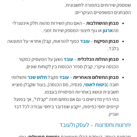
שמספק שירותים בתמורה לחשבונית.
המבחנים המשפטיים העיקריים:
מבחן ההשתלבות
– האם נותן השירות מהווה חלק אינטגרלי
מה
ארגון
או גוף חיצוני המספק שירות זמני.
מבחן הפיקוח
–
עובד
כפוף להוראות, קבלן אחראי על התוצאה
בלבד.
מבחן התלות הכלכלית
–
עובד
נשען על המעסיק כמקור
הכנסה עיקרי, קבלן מפזר הכנסות בין לקוחות שונים.
מבחן התשלום והאחריות
–
עובד
מקבל
תלוש שכר
ותשלומי
חובה (
ביטוח לאומי
, פנסיה, מס הכנסה), בעוד שקבלן מוציא
חשבונית ונושא באחריות המיסויית בעצמו.
בתי הדין מדגישים כי גם אם נחתם חוזה “קבלני”, אך בפועל
קיימים יחסי כפיפות, ייקבע שמדובר ביחסי עבודה לכל דבר
ועניין.
יתרונות וחסרונות – לעסק ולעובד
מבחינת העסק, העסקת קבלן מאפשרת
גמישות תפעולית
: ניתן