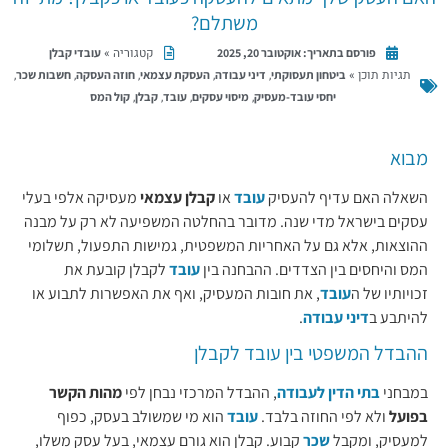
משתלם?
קטגוריה »
עובדי קבלן
פורסם בתאריך:
אוקטובר 20, 2025
תגיות תוכן »
,
,
,
,
,
ביטחון תעסוקתי
דיני עבודה
העסקת עצמאי
חוזה העסקה
חשבות שכר
,
,
,
,
יחסי עובד-מעסיק
מיסוי עסקים
עובד
קבלן
קול המס
מבוא
השאלה האם עדיף להעסיק
עובד
או
קבלן עצמאי
מעסיקה אלפי בעלי
עסקים בישראל מדי שנה. מדובר בהחלטה המשפיעה לא רק על מבנה
ההוצאות, אלא גם על האחריות המשפטית, גמישות התפעול, תשלומי
המס והיחסים בין הצדדים. ההבחנה בין
עובד
לקבלן קובעת את
זכויותיו של ה
עובד
, את חובות המעסיק, ואף את האפשרות לתבוע או
להיתבע ב
דיני עבודה
.
ההבדל המשפטי בין עובד לקבלן
במבחני
בתי הדין לעבודה
, ההבדל המרכזי נבחן לפי
מהות הקשר
בפועל
ולא לפי החוזה בלבד.
עובד
הוא מי שמשולב בעסק, כפוף
למעסיק, ומקבל
שכר
קבוע. קבלן הוא גורם עצמאי, בעל עסק משלו,