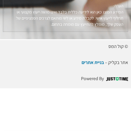
הערה:
המידע המוצג כאן הוא לידיעה כללית בלבד ואינו מהווה ייעוץ מקצועי או
תחליף לייעוץ אישי. לקבלת מידע או ליווי מותאם לצרכים הספציפיים של
העסק שלך, מומלץ להתייעץ עם מומחה בתחום.
© קול המס
אתר בקליק –
בניית אתרים
Powered By