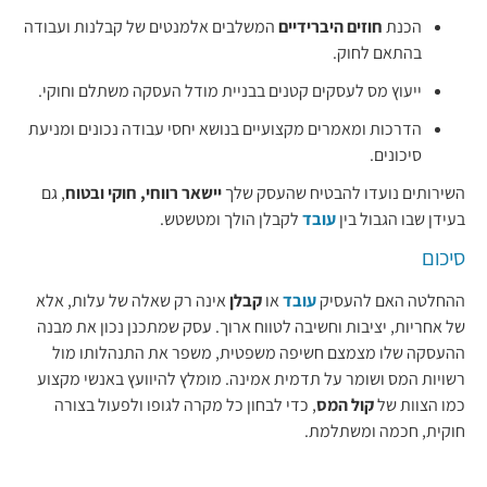
הכנת
חוזים היברידיים
המשלבים אלמנטים של קבלנות ועבודה
בהתאם לחוק.
ייעוץ מס לעסקים קטנים בבניית מודל העסקה משתלם וחוקי.
הדרכות ומאמרים מקצועיים בנושא יחסי עבודה נכונים ומניעת
סיכונים.
השירותים נועדו להבטיח שהעסק שלך
יישאר רווחי, חוקי ובטוח
, גם
בעידן שבו הגבול בין
עובד
לקבלן הולך ומטשטש.
סיכום
ההחלטה האם להעסיק
עובד
או
קבלן
אינה רק שאלה של עלות, אלא
של אחריות, יציבות וחשיבה לטווח ארוך. עסק שמתכנן נכון את מבנה
ההעסקה שלו מצמצם חשיפה משפטית, משפר את התנהלותו מול
רשויות המס ושומר על תדמית אמינה. מומלץ להיוועץ באנשי מקצוע
כמו הצוות של
קול המס
, כדי לבחון כל מקרה לגופו ולפעול בצורה
חוקית, חכמה ומשתלמת.