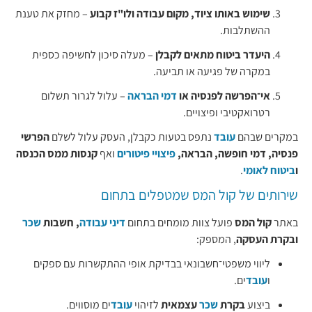
שימוש באותו ציוד, מקום עבודה ולו"ז קבוע
– מחזק את טענת
ההשתלבות.
היעדר ביטוח מתאים לקבלן
– מעלה סיכון לחשיפה כספית
במקרה של פגיעה או תביעה.
אי־הפרשה לפנסיה או
דמי הבראה
– עלול לגרור תשלום
רטרואקטיבי ופיצויים.
במקרים שבהם
עובד
נתפס בטעות כקבלן, העסק עלול לשלם
הפרשי
פנסיה, דמי חופשה, הבראה,
פיצויי פיטורים
ואף
קנסות ממס הכנסה
ו
ביטוח לאומי
.
שירותים של קול המס שמטפלים בתחום
באתר
קול המס
פועל צוות מומחים בתחום
דיני עבודה
, חשבות
שכר
ובקרת העסקה
, המספק:
ליווי משפטי־חשבונאי בבדיקת אופי ההתקשרות עם ספקים
ו
עובד
ים.
ביצוע
בקרת
שכר
עצמאית
לזיהוי
עובד
ים מוסווים.