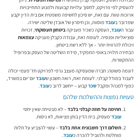
להעסיק לפי פרויקט, לחסוך עלויות קבועות ולמנוע התחייבויות
ארוכות טווח. עם זאת, יש סיכון לחשיפה משפטית אם בית הדין יקבע
שמדובר ב
עובד
מוסווה, וכן חיסרון של אובדן שליטה ישירה.
עבור ה
עובד
, העסקה כשכיר מעניקה
ביטחון תעסוקתי
, זכויות
סוציאליות ופנסיה. לעומת זאת, עבודה כקבלן מעניקה
עצמאות
ויכולת להרוויח יותר – אך ללא רשת ביטחון.
הבחירה תלויה באופי התפקיד, מידת השליטה של העסק ובפרופיל
ההתקשרות.
דוגמה פשוטה: חברה שמעסיקה מעצב גרפי לפרויקט חד־פעמי יכולה
לעבוד במודל קבלני. לעומת זאת, רואה חשבון ש
עובד
יום־יום במשרד,
כפוף למנהל ומקבל
שכר
קבוע – ייחשב לרוב כ
עובד
.
טעויות נפוצות וההשלכות שלהם
חתימה על חוזה קבלני בלבד
– לא מבטיחה שאין יחסי
עובד
־מעסיק. בית הדין בוחן מציאות, לא ניסוח.
תשלום דרך חשבונית אחת בלבד
– עשוי להצביע על תלות
מוחלטת ולהוביל להכרה כ
עובד
.