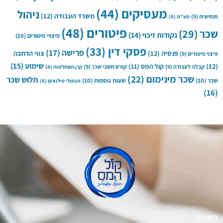
מעסיקים
(44)
ניהול
משרד העבודה
(12)
פנסיונית
(9)
מע"מ
(8)
פיטורים
(48)
שכר
(29)
נקודות זיכוי
(14)
פיצויי פיטורים
(10)
פסקי דין
(33)
פרישה
(17)
פנסיה
(12)
צווי הרחבה
פיצוי פיטורים
(9)
שימוע
(15)
(12)
קול המס
(11)
קבלה לעבודה
(9)
קורס חשבי שכר
(9)
קרן השתלמות
(8)
שכר מינימום
(22)
תלוש שכר
שכר
(10)
שעות נוספות
(10)
תגמולי מילואים
(8)
(16)
כתובת: