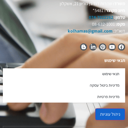
משרד:
שדרות דוד בן גוריון 21, אשקלון
חיוג מקוצר:
5481*
טלפון:
074-7022262
פקס:
08-632-1001
דוא"ל:
kolhamas@gmail.com
תנאי שימוש
תנאי שימוש
מדיניות ביטול עסקה
מדיניות פרטיות
ניהול עוגיות