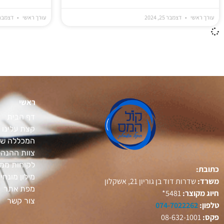
עורך ראשי
דצמבר 25, 2024
עורך ראשי
דצמבר 25, 24
ראשי
דף הבית
קצת עלינו
המכללה של
צוות ההנה
לקוחות ממל
כתובת:
מילון מונחי
משרד:
שדרות דוד בן גוריון 21, אשקלון
מפת אתר
חיוג מקוצר:
5481*
צור קשר
טלפון:
074-7022262
פקס:
08-632-1001