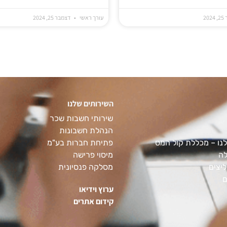
20
עורך ראשי
דצמבר 25, 2024
השירותים שלנו
שירותי חשבות שכר
הנהלת חשבונות
נו – מכללת קול המס
פתיחת חברות בע"מ
לה
מיסוי פרישה
יצים
מסלקה פנסיונית
ם
ערוץ וידיאו
קידום אתרים