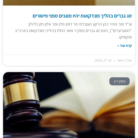
זוג גברים בהליך פונדקאות יהיו מוגנים מפני פיטורים
עו"ד מור פפיר כהן הרקע העובדתי מר דותן פלג ומר אלון חזן (להלן:
"המערערים"), הינם זוג גברים פסק ד אשר החלו בהליכי פונדקאות בארה"ב
ומקסיקו.
קרא עוד »
עורך ראשי
יוני 27, 2024
פסקי דין