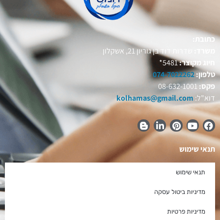
כתובת:
משרד:
שדרות דוד בן גוריון 21, אשקלון
חיוג מקוצר:
5481*
טלפון:
074-7022262
פקס:
08-632-1001
דוא"ל:
kolhamas@gmail.com
תנאי שימוש
תנאי שימוש
מדיניות ביטול עסקה
מדיניות פרטיות