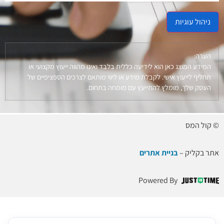
ניהול עוגיות
הערה:
המידע המוצג כאן הוא לידיעה כללית בלבד ואינו מהווה ייעוץ מקצועי או
תחליף לייעוץ אישי. לקבלת מידע או ליווי מותאם לצרכים הספציפיים של
העסק שלך, מומלץ להתייעץ עם מומחה בתחום.
© קול המס
אתר בקליק –
בניית אתרים
Powered By