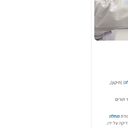
ה
) (תיקון),
 תורים
עודת
מחלה
יקה על ידו.