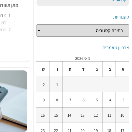
מתן תעודה 
קטגוריות
רצופ
התעודה תו
כאשר ה
מח
בשיחת טלפ
ארכיון מאמרים
נסיבות נו
מאי 2026
שנקבע בחוז
א
ב
ג
ד
ה
ו
ש
2
1
9
8
7
6
5
4
3
16
15
14
13
12
11
10
23
22
21
20
19
18
17