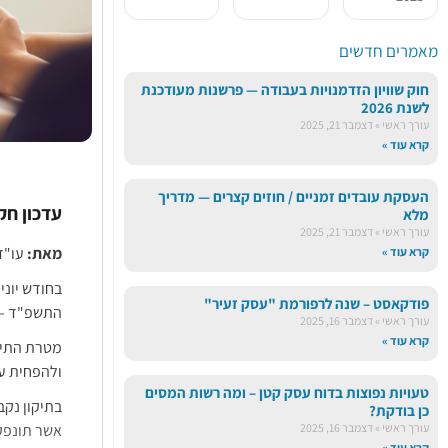
מאמרים חדשים
חוק שוויון הזדמנויות בעבודה — פרשנות מעודכנת
לשנת 2026
עורך ראשי
דצמבר 21, 2025
קרא עוד »
העסקת עובדים זמניים / חוזים קצרים — מדריך
עדכון חק
מלא
עורך ראשי
דצמבר 21, 2025
מאת:
עו"ד
קרא עוד »
בחודש יוני 2024 התפרסם ברשומות תיקון לתקנו
פודקאסט – שנה לרפורמת "עסק זעיר"
התשפ"ד – 2024, אשר ייכנס לתקוף החל מהראשון לספטמבר 
עורך ראשי
דצמבר 16, 2025
קרא עוד »
מטרת התיקו
ולהפחית עו
טעויות נפוצות בדוח עסק קטן – ומה רשות המסים
בתיקון נקב
כן בודקת?
אשר תונפק 
עורך ראשי
דצמבר 16, 2025
קרא עוד »