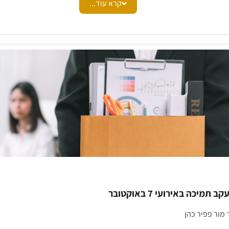
קרא עוד...
 מעמדה של תוספת אינו נגזר מתוך שמה או בהתאם להגדרתה אשר נקבעה על
חון אותה על פי מהותה, כלומר, על מנת להכריע בשאלה האם התוספת הינה 
לבחון האם מדובר ברכיב
שכר
אשר שולם לתובע בגין עבודתו הרגילה או שהת
מו של תנאי אשר התממש בזכות אדם אחד או קבוצה, וכן, האם אותו רכיב מש
נקבע מהו מרכיב
שכר
המהווה "תוספת" ולא חלק מה
שכר
ה"ר
אשר מדובר במרכיב אשר מותנה בקיומו של תנאי או בגורם מיוחד והתנאי או 
י מדובר בתוספת.
הדין האזורי:
ר לעיל, בית הדין עמד על הקביעה כי כאשר התנאי או הגורם תלוי במי שמ
דובר בתוספת שאינה חלק מה
שכר
הרגיל.
שי ה
שכר
של ה
עובד
, עלה כי ה
עובד
לא קיבל תשלום פרמיה בכל חודש. בנוסף
ובע בגין "השמת
עובד
ים" לא שולמה עבור עבדותו של התובע בלבד, אלא בגי
לה.
 תמיכה באירועי 7 באוקטובר
על כן, בהתאם לפסיקת בית הדין הארצי (ע"ע 300327/98) עליו הסתמך 
מור פפיר כהן
 הוצגו על ידי שני הצדדים, נקבע כי התובע לא טיפל לבדו בהשמת
עובד
ים ו