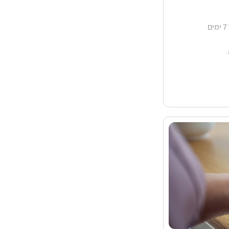
מדובר באישור רפואי "קצר מועד" של עד ל-4 ימים מצטברים בלבד בפרק זמן של 7 ימים
 אצל רופא
רפאה).
יגים, כפי