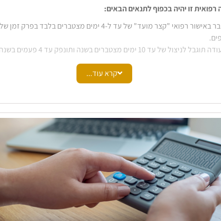
רפואית זו יהיה בכפוף לתנאים הבאים:
ים.
גבל לניצול של עד 10 ימים מצטברים בשנה ותונפק עד 4 פעמים בשנה.
לה
מתארכת לתקופה של מעל ל-4 ימים, אישור ה
מחלה
יינתן רק לאחר ביקור
קרא עוד...
ון או בדרך אחרת אשר נקבעה בתקנות (כלומר, לא בהכרח בהגעה פיזית למ
ספות בהן מאושר בתקנות מתן תעודת
מחלה
ללא ביקור רופא, יחולו במקרים חר
ר משרד הבריאות אשר מתייחס לרקע רפואי קודם שאינו מצריך ביקור רופא.