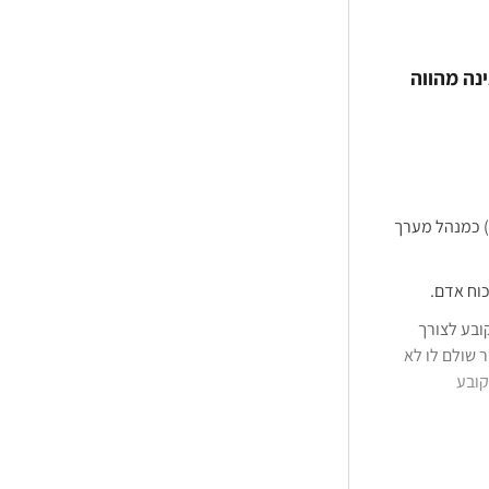
נה מהווה
) כמנהל מערך
וח אדם.
בע לצורך
 שולם לו לא
ובע
גיל", מוטל