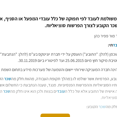
שולמת לעובד לפי תפוקה של כלל עובדי המפעל או הסניף, אי
ר הקובע לצורך הפרשות סוציאליות.
מור פפיר כהן
בד
תי:
כמן (להלן: "התובע") הועסק על ידי חברת יוניטקס בע"מ (להלן: "הנתבעת"
 מיום 25.06.2015 ועד לפיטוריו ביום 30.11.2019.
ינה חברה המעניקה שירותי יישום והטמעה של מערכות מידע בתחום השמת כ
בע, הפרמיות אשר שולמו לו במהלך תקופת העבודה, מהוות חלק מה
שכר
הקו
ותיו הסוציאליות וההפרשות הפנסיוניות. מנגד, טענה הנתבעת כי התשלום אשר
 אישית של התובע אלא של כלל ה
עובד
ים בצוות ולכן הוא אינו חלק מה
שכר
הק
וציאליות.
לק מה
שכר
הקובע:
ת, כי נטל השכנוע כי תשלום מסוים המכונה "תוספת" הוא חלק מן ה
שכר
ה"ר