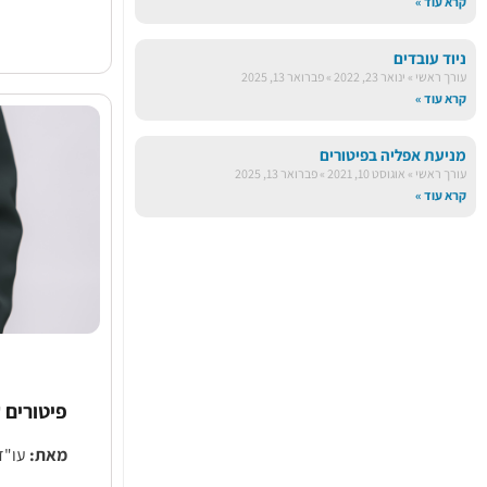
קרא עוד »
על ה
עובד
.
ולכן יש לב
ניוד עובדים
הקובע, יש 
עורך ראשי
ינואר 23, 2022
פברואר 13, 2025
מותנה בקיו
קרא עוד »
או לא.
מניעת אפליה בפיטורים
בפס"ד ע"ע ארצי 291/09 
עורך ראשי
אוגוסט 10, 2021
פברואר 13, 2025
פס"ד זה, כ
קרא עוד »
מתקיים, אז
החלטת בית 
בהתאם לאמו
התשלום, מ
מעיון בתלו
ששולמה לת
המחלקה כו
פיטורים עקב
מאת:
עו"ד 
לראיות אשר