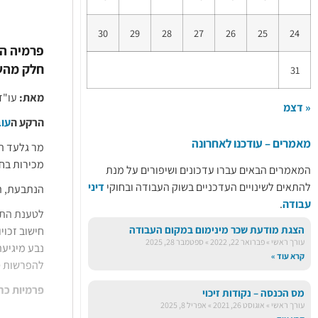
30
29
28
27
26
25
24
פרמיה המ
חלק מהשכ
31
מאת:
עו"ד 
« דצמ
הרקע ה
עו
מאמרים – עודכנו לאחרונה
מר גלעד הו
מכירות בחטיבת מיקור חוץ
המאמרים הבאים עברו עדכונים ושיפורים על מנת
להתאים לשינויים העדכניים בשוק העבודה ובחוקי
דיני
הנתבעת, ה
עבודה
.
לטענת התו
הצגת מודעת שכר מינימום במקום העבודה
חישוב זכוי
עורך ראשי
פברואר 22, 2022
ספטמבר 28, 2025
נבע מיגיעה
קרא עוד »
להפרשות ס
פרמיות כח
מס הכנסה – נקודות זיכוי
עורך ראשי
אוגוסט 26, 2021
אפריל 8, 2025
ההלכה קובע