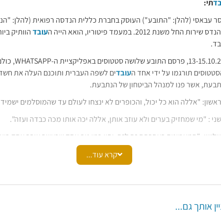
בד
תי:
 שלו אלא של כלל
עובד
י המחלקה.
ר עבאסי (להלן: "התובע") העוסק בחברת כללית הנדסה רפואית (להלן: "ה
האמור קבע בית הדין כי הגמול ששולם לתובע אינו מהווה
שכר
עבודה ולפיכ
החל משנת 2012. במעמד פיטוריו, הואא הייה ה
עובד
הוותיק ביות
תה.
בד.
בימים 13-15.10.2023, פרסם התובע 
טטוסים תורגמו על ידי אחד ה
עובד
ים לשפה העברית ותוכנם העלה את חשד
תבעת, אשר פנו למנהל הביטחון של הנתבעת.
שון: "אללה הוא כל יכול, והכופרים לא ינצחו לעולם עד שהמוסלמים ישמידו 
י : "מי שמחזיק בערים ולא עוזב אותן, אללה יכה אותו מכה כבדה ועזה".
ישי: "המאמינים באהבתם זה לזה, יהיו כמו גוף אחד שכאשר איבר אחד כואב 
".
קרא עוד...
ביום 26.10.23, התקיימה שיחה של מנהל הביטחון בנתבעת עם התובע לצורך בירור המ
ת הפסוקים למומחה בשפה הערבית לצורך תרגומם המלא והבנת פרשנותם. 
קש למסור את כרטיס ה
עובד
שלו ולשוב לביתו עד שההנהלה תיצור קשר עמו.
מלא.
יין אותך גם...
שימוע
אשר יתקיים ביום 06.11.2023. לאחר קיום ה