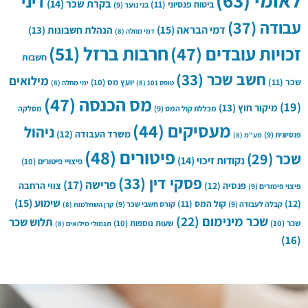
לאומי
(63)
דיני
בקרת שכר
(14)
ביטוח פנסיוני
(11)
בני נוער
(9)
עבודה
(37)
דמי הבראה
(15)
הנהלת חשבונות
(13)
דמי מחלה
(8)
חרבות ברזל
(51)
זכויות עובדים
(47)
חשבות
חשב שכר
(33)
מילואים
שכר
(11)
יועץ מס
(10)
טופס 101
(8)
ימי מחלה
(8)
מס הכנסה
(47)
(19)
מיקור חוץ
(13)
מכללת קול המס
(9)
מסלקה
מעסיקים
(44)
ניהול
משרד העבודה
(12)
פנסיונית
(9)
מע"מ
(8)
פיטורים
(48)
שכר
(29)
נקודות זיכוי
(14)
פיצויי פיטורים
(10)
פסקי דין
(33)
פרישה
(17)
פנסיה
(12)
צווי הרחבה
פיצוי פיטורים
(9)
שימוע
(15)
(12)
קול המס
(11)
קבלה לעבודה
(9)
קורס חשבי שכר
(9)
קרן השתלמות
(8)
שכר מינימום
(22)
תלוש שכר
שכר
(10)
שעות נוספות
(10)
תגמולי מילואים
(8)
(16)