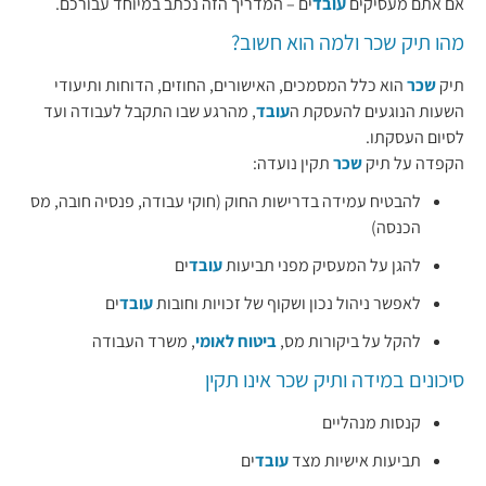
אם אתם מעסיקים
עובד
ים – המדריך הזה נכתב במיוחד עבורכם.
מהו תיק שכר ולמה הוא חשוב?
תיק
שכר
הוא כלל המסמכים, האישורים, החוזים, הדוחות ותיעודי
השעות הנוגעים להעסקת ה
עובד
, מהרגע שבו התקבל לעבודה ועד
לסיום העסקתו.
הקפדה על תיק
שכר
תקין נועדה:
להבטיח עמידה בדרישות החוק (חוקי עבודה, פנסיה חובה, מס
הכנסה)
להגן על המעסיק מפני תביעות
עובד
ים
לאפשר ניהול נכון ושקוף של זכויות וחובות
עובד
ים
להקל על ביקורות מס,
ביטוח לאומי
, משרד העבודה
סיכונים במידה ותיק שכר אינו תקין
קנסות מנהליים
תביעות אישיות מצד
עובד
ים