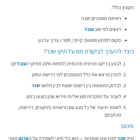
הקובץ כולל:
רשימת מסמכים חובה
דגשים לפי סוג
עובד
מקום לסימון סטטוס: קיים / חסר / צריך עדכון
כיצד להיערך לביקורת מס על תיקי שכר?
לבצע בדיקה פנימית מדגמית (לפחות 10% מתיקי ה
עובד
ים)
להכין מראש את כלל המסמכים לפי דרישת החוק
לבדוק התאמות בין רישומי שעות לבין תלושי
שכר
לעבור על הפקדות סוציאליות ווידוא שהן בוצעו בזמן
לשמור תיעוד של כל מגע עם הרשויות (תיקונים, דרישות,
מכתבים)
סיכום
תיק
שכר
תקין אינו מותרות — הוא כלי חיוני לשמירה על ה
ארגון
מפני