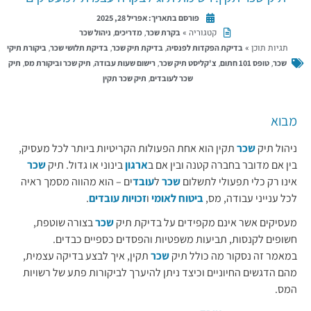
פורסם בתאריך:
אפריל 28, 2025
קטגוריה »
,
,
בקרת שכר
מדריכים
ניהול שכר
תגיות תוכן »
,
,
,
בדיקת הפקדות לפנסיה
בדיקת תיק שכר
בדיקת תלושי שכר
ביקורת תיקי
,
,
,
,
,
שכר
טופס 101 חתום
צ'קליסט תיק שכר
רישום שעות עבודה
תיק שכר וביקורת מס
תיק
,
שכר לעובדים
תיק שכר תקין
מבוא
ניהול תיק
שכר
תקין הוא אחת הפעולות הקריטיות ביותר לכל מעסיק,
בין אם מדובר בחברה קטנה ובין אם ב
ארגון
בינוני או גדול. תיק
שכר
אינו רק כלי תפעולי לתשלום
שכר
ל
עובד
ים – הוא מהווה מסמך ראיה
לכל ענייני עבודה, מס,
ביטוח לאומי
ו
זכויות עובדים
.
מעסיקים אשר אינם מקפידים על בדיקת תיק
שכר
בצורה שוטפת,
חשופים לקנסות, תביעות משפטיות והפסדים כספיים כבדים.
במאמר זה נסקור מה כולל תיק
שכר
תקין, איך לבצע בדיקה עצמית,
מהם הדגשים החיוניים וכיצד ניתן להיערך לביקורות פתע של רשויות
המס.