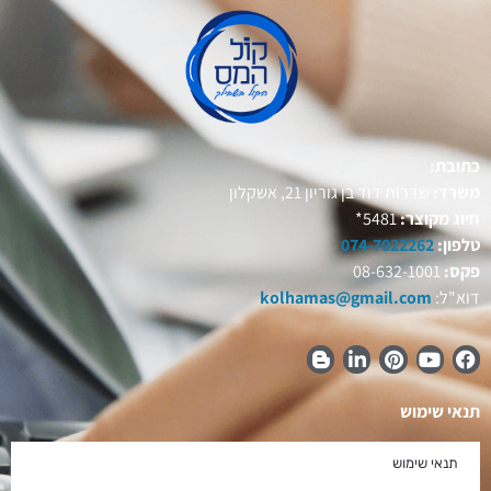
כתובת:
משרד:
שדרות דוד בן גוריון 21, אשקלון
חיוג מקוצר:
5481*
טלפון:
074-7022262
פקס:
08-632-1001
דוא"ל:
kolhamas@gmail.com
תנאי שימוש
תנאי שימוש