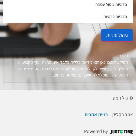
מדיניות ביטול עסקה
מדיניות פרטיות
ניהול עוגיות
הערה:
המידע המוצג כאן הוא לידיעה כללית בלבד ואינו מהווה ייעוץ מקצועי או
תחליף לייעוץ אישי. לקבלת מידע או ליווי מותאם לצרכים הספציפיים של
העסק שלך, מומלץ להתייעץ עם מומחה בתחום.
© קול המס
אתר בקליק –
בניית אתרים
Powered By