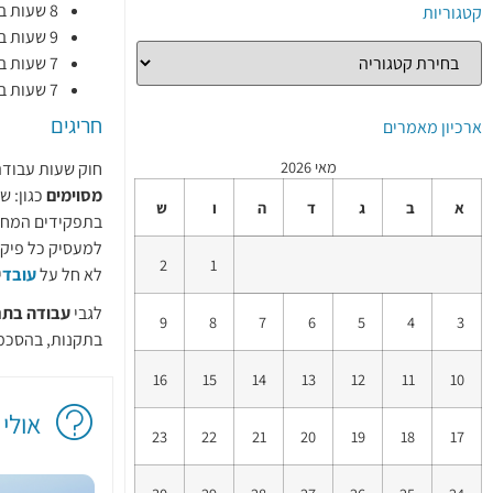
8 שעות ביום, במקום עבודה בו מועסקים
קטגוריות
9 שעות ביום, במקום עבודה בו מועסקים
7 שעות בעבודת לילה (עבודה שלפחות שתי שעות ממנה הן בין 22:00 ל – 6:00)
7 שעות ביום שלפני יום המנוחה השבועית וביום שלפני חופשת החג החלה על ה
חריגים
ארכיון מאמרים
מאי 2026
חוק שעות עבודה
מסוימים
כגון: ש
א
ב
ג
ד
ה
ו
ש
בתפקידים המחיי
למעסיק כל פיקו
2
1
לא חל על
עובד
י
לגבי
עבודה בתחו
9
8
7
6
5
4
3
בתקנות, בהסכמים
16
15
14
13
12
11
10
אולי 
23
22
21
20
19
18
17