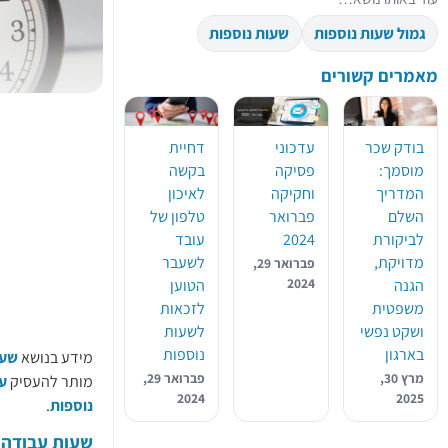
גמול שעות נוספות
שעות נוספות
מאמרים קשורים
בודק שכר
עדכוני
דחיית
מוסמך:
פסיקה
בקשה
המדריך
וחקיקה
לאיכון
השלם
פברואר
טלפון של
לביקורת
2024
עובד
מדויקת,
לשעבר
פברואר 29,
2024
הגנה
הטוען
משפטית
לזכאות
ושקט נפשי
לשעות
בארגון
נוספות
מידע בנושא
שעו
מרץ 30,
פברואר 29,
מותר להעסיק
ע
2024
2025
נוספות
.
שעות עבודה 