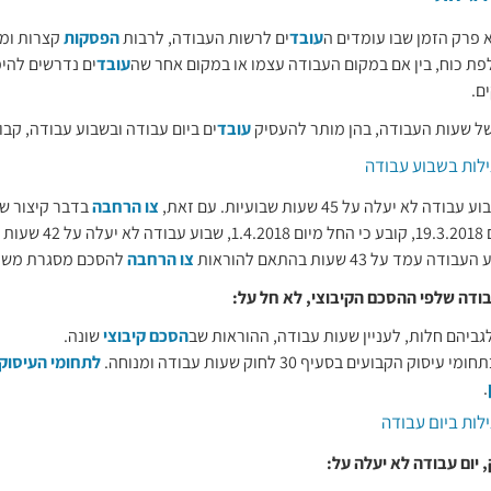
 פרק הזמן שבו עומדים ה
עובד
ים לרשות העבודה, לרבות
הפסקות
קצרות ומ
פת כוח, בין אם במקום העבודה עצמו או במקום אחר שה
עובד
ים נדרשים להימ
ם.
ל שעות העבודה, בהן מותר להעסיק
עובד
ים ביום עבודה ובשבוע עבודה, קבו
ילות בשבוע עבודה
לא יעלה על 45 שעות שבועיות. עם זאת,
צו הרחבה
בדבר קיצור שב
אשר פורסם ביום 19.3.2018, 
מד על 43 שעות בהתאם להוראות
צו הרחבה
להסכם מסגרת משנת 000
ודה שלפי ההסכם הקיבוצי, לא חל על:
גביהם חלות, לעניין שעות עבודה, ההוראות שב
הסכם קיבוצי
שונה.
מי עיסוק הקבועים בסעיף 30 לחוק שעות עבודה ומנוחה.
לתחומי העיסוק 
.
לות ביום עבודה
 יום עבודה לא יעלה על: