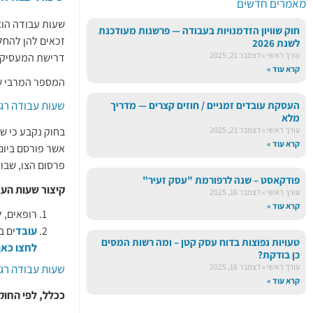
מאמרים חדשים
שעות עבודה הוא
חוק שוויון הזדמנויות בעבודה — פרשנות מעודכנת
זכאים להן להחל
לשנת 2026
עורך ראשי
דצמבר 21, 2025
דרישת המעסיקי
קרא עוד »
המספר המרבי ש
שעות עבודה רג
העסקת עובדים זמניים / חוזים קצרים — מדריך
מלא
עורך ראשי
דצמבר 21, 2025
בחוק נקבע כי שבוע עבודה 
קרא עוד »
פרסום הצו, שבוע העבודה ע
פודקאסט – שנה לרפורמת "עסק זעיר"
קיצור שעות העב
עורך ראשי
דצמבר 16, 2025
קרא עוד »
רופאים, ל
עובד
ים בתחו
טעויות נפוצות בדוח עסק קטן – ומה רשות המסים
לחצו כאן
כן בודקת?
עורך ראשי
דצמבר 16, 2025
שעות עבודה רגי
קרא עוד »
ככלל, לפי החוק,