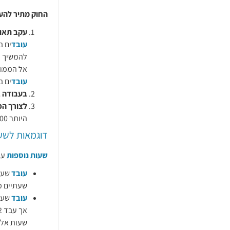
החוק מתיר להע
עקב תאונ
עובד
ים ב
להמשיך ו
אל הממונ
עובד
ים ב
בעבודה 
לצורך הכ
היותר 100
דוגמאות לשעו
שעות נוספות
עב
עובד
שעבד 9 שעות עבודה בכל אח
שעתיים מ
עובד
שעות אלו