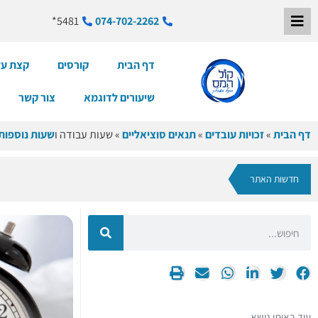
5481*
074-702-2262
דף הבית
קורסים
קצת על
שיעורים לדוגמא
צור קשר
דף הבית
»
זכויות עובדים
»
תנאים סוציאליים
»
שעות עבודה ו
שעות נוספות
חדשות האתר
עוד באותו נושא…