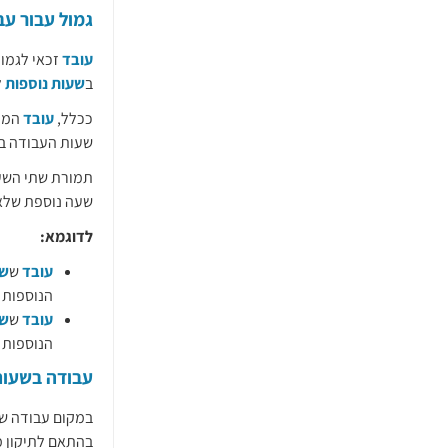
גמול עבור עב
עובד
זכאי לגמול
ב
שעות נוספות
ל
ככלל,
עובד
המוע
שעות העבודה ב
תמורת שתי השעו
שעה נוספת שלאחריהן, ל
לדוגמא:
עובד
ש
ש
הנוספות גמול של 100 שקלים. זאת
עובד
ש
ש
הנוספות גמול של 160 שקלים. זאת על פי החי
עבודה בשעות
​​במקום עבודה ש
בהתאם לתיקון מספר 17 לחוק שעות עבודה ומנוחה