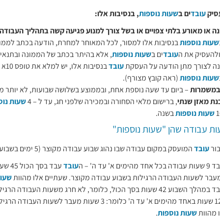
סיק
עובד
ים ב
שעות נוספות
, בנסיבות אלו:
ה או מאורע בלתי צפויים או בשל צורך למנוע פגיעה קשה בתהליך העבודה
שעות נוספות
בנסיבות אלו למסור, לכל המאוחר למחרת, הודעה בכתב לממונה
להעסיק את ה
עובד
ים ב
שעות נוספות
, אלא בהיתר בכתב של הממונה ובתנאים
ה לצורך מתן הודעה על העסקת
עובד
בנסיבות אלו, יש למלא את טופס 10א – דיווח בגין העסקת
שעות נוספות
(ראה קובץ מצורף).
במשמרות
– ביום עד שעה נוספת אחת, ובממוצע בשלושה שבועות, לא יותר מ – 45 שעות בשבו
נת מאזן שנתי
, ברישום מלאי הסחורה ובמכירה שלפני חג, עד ל – 4
שעות נוס
שעות נוספות
בשנה.
ת עבודה שהן "שעות נוספות"
ור
עובד
המועסק במקום עבודה שבו נהוג שבוע עבודה מקוצר (5 ימים בשבוע):
ד מהימים א' עד ה' – ה
עובד
עבד בס
עבר לשעות העבודה הרגילות בשבוע עבודה מקוצר. שעתיים אלו מהוות
שעות
שעבד במהלך השבוע 42 שעות בסך הכול, כלומר, לא חרג משעות העבודה 
 מהוות
שעות נוספות
.