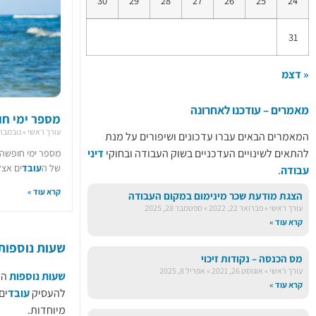
30
29
28
27
26
25
24
31
« דצמ
מאמרים – עודכנו לאחרונה
מספר ימי חו
עורך ראשי
נובמבר 18, 024
המאמרים הבאים עברו עדכונים ושיפורים על מנת
להתאים לשינויים העדכניים בשוק העבודה ובחוקי
דיני
מספר ימי חופשה
של ה
עובד
ים אצל
עבודה
.
קרא עוד »
הצגת מודעת שכר מינימום במקום העבודה
עורך ראשי
פברואר 22, 2022
ספטמבר 28, 2025
קרא עוד »
שעות נוספות
מס הכנסה – נקודות זיכוי
עורך ראשי
אוגוסט 26, 2021
אפריל 8, 2025
שעות נוספות
הן
קרא עוד »
להעסיק
עובד
ים
מיוחדות.