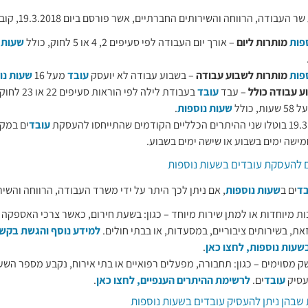
עבודה, הרווחה והשירותים החברתיים, אשר פורסם ביום 19.3.2018, קובע כי:
פות
מותרות ליום
– אורך יום העבודה לפי סעיפים 2, 4 או 5 לחוק, כולל
שעות 
פות
מותרות לשבוע עבודה
– בשבוע עבודה לא יועסק
עובד
מעל 16
שעות נו
ע עבודה כולל
– עבד
עובד
בעבודת לילה לפ
, כולל
שעות נוספות
.
עובד
ים במק
מישה ימים בשבוע או שישה ימים בשבוע.
ם להעסקת עובדים בשעות נוספות
בד
ים ב
שעות נוספות
, אם ניתן לכך היתר על ידי משרד העבודה, הרווחה והשי
ת מיוחדות או למתן שירות מיוחד – כגון: בשעת חירום, כאשר צרכי האספקה ו
את, בשירותים ציבוריים, במסעדות, או בבתי חולים.
למידע נוסף והגשת בקש
עות נוספות, לחצו כאן
.
ק מסוימים – כגון: תחבורה, מפעלים רפואיים או בתי אירוח, נקבע מספר השע
עסיק
עובד
ים.
לרשימת ההיתרים הענפיים, לחצו כאן
.
 שבהן ניתן להעסיק עובדים בשעות נוספות