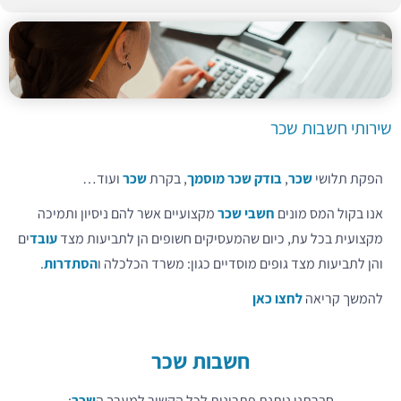
שירותי חשבות שכר
הפקת תלושי
שכר
,
בודק שכר מוסמך
, בקרת
שכר
ועוד…
אנו בקול המס מונים
חשבי שכר
מקצועיים אשר להם ניסיון ותמיכה
מקצועית בכל עת, כיום שהמעסיקים חשופים הן לתביעות מצד
עובד
ים
והן לתביעות מצד גופים מוסדיים כגון: משרד הכלכלה ו
הסתדרות
.
להמשך קריאה
לחצו כאן
חשבות
שכר
חברתנו נותנת פתרונות לכל הקשור למערך ה
שכר
: