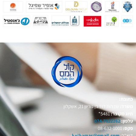
כתובת:
משרד:
שדרות דוד בן גוריון 21, אשקלון
חיוג מקוצר:
5481*
טלפון:
074-7022262
פקס:
08-632-1001
דוא"ל:
kolhamas@gmail.com