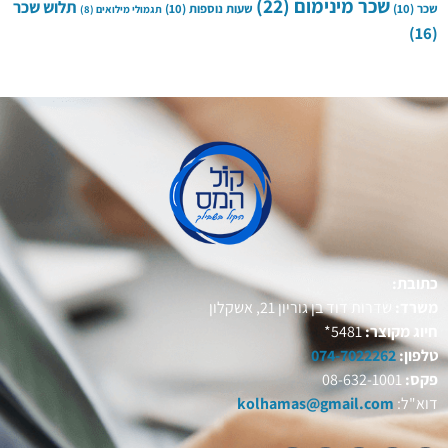
שכר מינימום
(22)
תלוש שכר
שכר
(10)
שעות נוספות
(10)
תגמולי מילואים
(8)
(16)
כתובת:
משרד:
שדרות דוד בן גוריון 21, אשקלון
חיוג מקוצר:
5481*
טלפון:
074-7022262
פקס:
08-632-1001
דוא"ל:
kolhamas@gmail.com