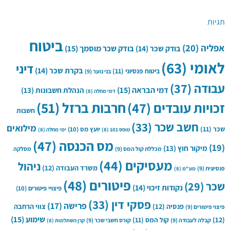
תגיות
ביטוח
אפליה
(20)
בודק שכר
(14)
בודק שכר מוסמך
(15)
לאומי
(63)
דיני
בקרת שכר
(14)
ביטוח פנסיוני
(11)
בני נוער
(9)
עבודה
(37)
דמי הבראה
(15)
הנהלת חשבונות
(13)
דמי מחלה
(8)
חרבות ברזל
(51)
זכויות עובדים
(47)
חשבות
חשב שכר
(33)
מילואים
שכר
(11)
יועץ מס
(10)
טופס 101
(8)
ימי מחלה
(8)
מס הכנסה
(47)
(19)
מיקור חוץ
(13)
מכללת קול המס
(9)
מסלקה
מעסיקים
(44)
ניהול
משרד העבודה
(12)
פנסיונית
(9)
מע"מ
(8)
פיטורים
(48)
שכר
(29)
נקודות זיכוי
(14)
פיצויי פיטורים
(10)
פסקי דין
(33)
פרישה
(17)
פנסיה
(12)
צווי הרחבה
פיצוי פיטורים
(9)
שימוע
(15)
(12)
קול המס
(11)
קבלה לעבודה
(9)
קורס חשבי שכר
(9)
קרן השתלמות
(8)