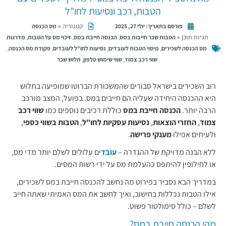
הטבות, רכב ונסיעות לחו"ל
קטגוריה »
מס הכנסה
פורסם בתאריך:
יולי 27, 2025
תגיות תוכן »
,
,
,
הטבות שכר חייבות במס
הכנסה חייבת במס
זיכוי מס על הטבות
מדרגות
,
,
,
,
מס הכנסה לשכירים
מיסוי הטבות לעובדים
נסיעות לחו"ל לעובדים
פקודת מס הכנסה
,
,
שווי רכב צמוד
שווי שימוש טלפון
תלוש שכר
רוב השכירים בישראל סבורים שהמשכורת הברוטו שמופיעה בתלוש
היא ההכנסה היחידה שעליה הם חייבים במס. בפועל, המצב מורכב
הרבה יותר.
הכנסה חייבת במס
כוללת רכיבים נוספים כמו
שווי רכב
צמוד
,
החזרי הוצאות
,
נסיעות עסקיות לחו"ל
,
הטבות בשווי כספי
,
ולעיתים אפילו
מענקי פרישה
.
ללא הבנה מדויקת של ההגדרה –
עובד
ים עלולים לשלם יותר מדי מס,
או לחילופין להיתפס כהעלמת מס על ידי רשות המסים.
במדריך הבא נסביר בפירוט מה נחשב להכנסה חייבת במס לשכירים,
אילו הטבות נכללות בחישוב, ואיך לחשב את המס האמיתי שאתה חייב
לשלם – כולל סימולטור פשוט.
מהי הכנסה חייבת במס?