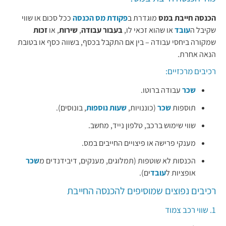
הכנסה חייבת במס
מוגדרת ב
פקודת מס הכנסה
ככל סכום או שווי
שקיבל ה
עובד
או שהוא זכאי לו,
בעבור עבודה
,
שירות
, או
זכות
שמקורה ביחסי עבודה – בין אם התקבל בכסף, בשווה כסף או בטובת
הנאה אחרת.
רכיבים מרכזיים:
שכר
עבודה ברוטו.
תוספות
שכר
(כוננויות,
שעות נוספות
, בונוסים).
שווי שימוש ברכב, טלפון נייד, מחשב.
מענקי פרישה או פיצויים החייבים במס.
הכנסות לא שוטפות (תמלוגים, מענקים, דיבידנדים מ
שכר
אופציות ל
עובד
ים).
רכיבים נפוצים שמוסיפים להכנסה החייבת
1. שווי רכב צמוד