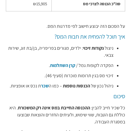
סה"כ הכנסה לצרכי מס
₪15,905
על הסכום הזה יבוצע חישוב לפי מדרגות המס.
איך תוכל להפחית את חבות המס?
ניצול
נקודות זיכוי
: ילדים, מגורים בפריפריה, בן/בת זוג, שירות
צבאי.
הפקדה לקופות גמל /
קרן השתלמות
.
זיכוי מס בגין תרומות מוכרות (סעיף 46).
ניהול נכון של
הכנסות נוספות
– כמו ה
שכר
ת נכס או אופציות.
סיכום
כל שכיר חייב להבין:
ההכנסה החייבת במס אינה רק המשכורת
. היא
כוללת גם הטבות, שווי שימוש, ולעיתים החזרים והוצאות שבוצעו
במסגרת העבודה.