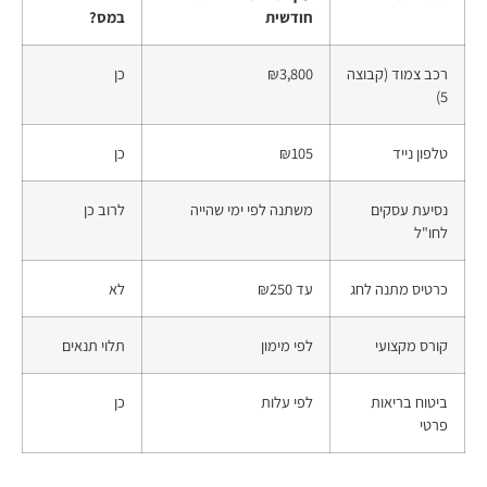
חודשית
במס?
רכב צמוד (קבוצה
₪3,800
כן
5)
טלפון נייד
₪105
כן
נסיעת עסקים
משתנה לפי ימי שהייה
לרוב כן
לחו"ל
כרטיס מתנה לחג
עד ₪250
לא
קורס מקצועי
לפי מימון
תלוי תנאים
ביטוח בריאות
לפי עלות
כן
פרטי