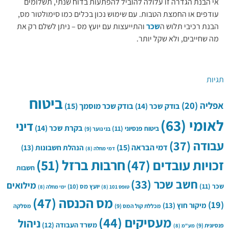
אי הבנת הגדרה זו עלולה להוביל להפתעות בדוח שנתי, תשלומים
עודפים או החמצת הטבות. עם שימוש נכון בכלים כמו סימולטור מס,
הבנת רכיבי תלוש ה
שכר
והתייעצות עם יועץ מס – ניתן לשלם רק את
מה שחייבים, ולא שקל יותר.
תגיות
ביטוח
אפליה
(20)
בודק שכר
(14)
בודק שכר מוסמך
(15)
לאומי
(63)
דיני
בקרת שכר
(14)
ביטוח פנסיוני
(11)
בני נוער
(9)
עבודה
(37)
דמי הבראה
(15)
הנהלת חשבונות
(13)
דמי מחלה
(8)
חרבות ברזל
(51)
זכויות עובדים
(47)
חשבות
חשב שכר
(33)
מילואים
שכר
(11)
יועץ מס
(10)
טופס 101
(8)
ימי מחלה
(8)
מס הכנסה
(47)
(19)
מיקור חוץ
(13)
מכללת קול המס
(9)
מסלקה
מעסיקים
(44)
ניהול
משרד העבודה
(12)
פנסיונית
(9)
מע"מ
(8)