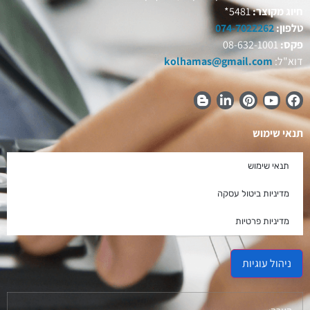
חיוג מקוצר:
5481*
טלפון:
074-7022262
פקס:
08-632-1001
דוא"ל:
kolhamas@gmail.com
תנאי שימוש
תנאי שימוש
מדיניות ביטול עסקה
מדיניות פרטיות
ניהול עוגיות