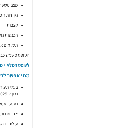
מצב משפח
נקודות זיכו
קצבות
הכנסות נו
תיאומים או
הטופס משמש כבסי
לטופס המלא + מד
מתי אפשר לבק
נכון ל־2025)
נפגעי פעול
אזרחים ותי
עולים חדשים – למשך 