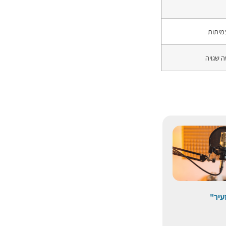
מיתות
 שגויה
עיר"