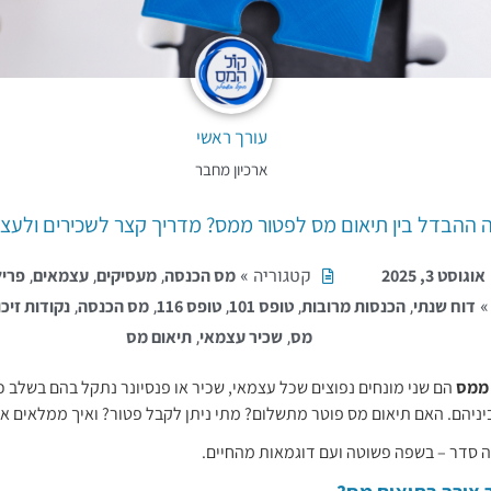
עורך ראשי
ארכיון מחבר
 ההבדל בין תיאום מס לפטור ממס? מדריך קצר לשכירים ולעצ
קטגוריה »
,
,
,
אוגוסט 3, 2025
מס הכנסה
מעסיקים
עצמאים
פריל
»
,
,
,
,
,
דוח שנתי
הכנסות מרובות
טופס 101
טופס 116
מס הכנסה
נקודות זיכו
,
,
מס
שכיר עצמאי
תיאום מס
 ממס
הם שני מונחים נפוצים שכל עצמאי, שכיר או פנסיונר נתקל בהם בשלב 
ניהם. האם תיאום מס פוטר מתשלום? מתי ניתן לקבל פטור? ואיך ממלאים א
 סדר – בשפה פשוטה ועם דוגמאות מהחיים.