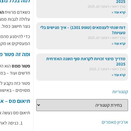
למה בכלל נוצר
2025
עורך ראשי
דצמבר 10, 2025
כשאדם מרוויח
הכ
קרא עוד »
עלולה לגבות ממנ
נוצר חישוב כפול.
דוח שנתי לעצמאים (טופס 1301) – איך מגישים בלי
טעויות?
כדי להימנע מהמצ
עורך ראשי
דצמבר 10, 2025
המעסיקים או מקו
קרא עוד »
ומה זה פטור 
מדריך מיצוי זכויות לקראת סוף השנה האזרחית
2025
פטור ממס
הוא הקל
עורך ראשי
דצמבר 2, 2025
חדשים ועוד – במ
קרא עוד »
מסוימים – באישו
קטגוריות
תיאום מס – אי
תיאום מס נעשה א
ארכיון מאמרים
כניסה לאתר