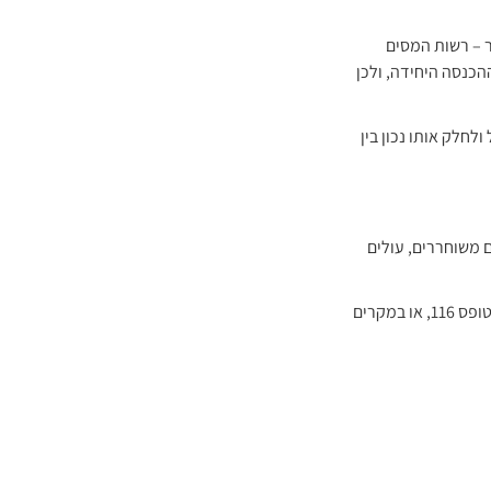
 – רשות המסים
הכנסה היחידה, ולכן
חלק אותו נכון בין
ם משוחררים, עולים
פטור כזה נקבע לפי קריטריונים אישיים (ולא לפי מספר מקורות ההכנסה), ונרשם בטופס 101, בטופס 116, או במקרים