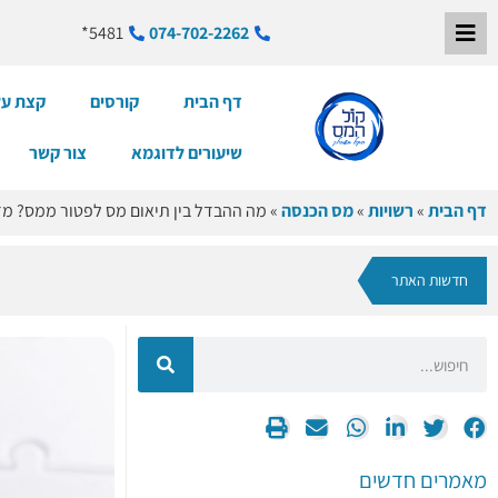
5481*
074-702-2262
דף הבית
קורסים
קצת על
שיעורים לדוגמא
צור קשר
דף הבית
»
רשויות
»
מס הכנסה
»
מה ההבדל בין תיאום מס לפטור ממס? מד
חדשות האתר
מאמרים חדשים