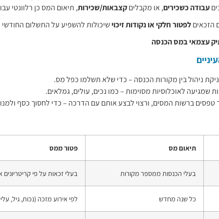
ים
עבודה כשכירים
, או מקבלים
קצבאות/שכירות
, תיאום המס כן רלוונטי עבו
ם הזכאים
לפטור חלקי או נקודות זיכוי
שיכולות להשפיע על התשלום החודשי 
יק עצמאי במס הכנסה
יניים
יקת ניהול בין מקורות הכנסה – כדי שלא תשלמו כפל מס.
ת שמגיעה לאוכלוסיות מסוימות – כמו נכים, עולים, גמלאים.
 טפסים ברשות המסים, ורצוי לבצע אותם עם הדרכה – כדי לחסוך כסף ולמנוע
תיאום מס
פטור ממס
בעלי הכנסות ממספר מקורות
בעלי זכאות על פי קריטריונים א
כל שנה מחדש
לפי אירוע מזכה (נכות, גיל, עליי