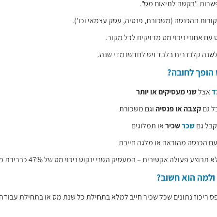
שרות "בקשה לתיאום מס".
ורות ההכנסה (משכורת, פנסיה, עסק עצמאי וכו').
עם אחוזי ניכוי מס מדויקים לכל מקור.
שנה קלנדרית בלבד ויש לחדשו מדי שנה.
 הופך לחובה?
ד
אצל
שני מעסיקים או יותר
ל גם
קצבה או פנסיה
וגם משכורת
בל גם
שכר
שכיר
או תמלוגים
עם הכנסה מהוראה או מלגה חייבת
וצע פעולה אקטיבית – המעסיק השני ינקוט ניכוי מס של 47% כברירת מחדל.
ס ריכוז נתונים שכל שכיר חייב למלא בתחילת כל שנת מס או בתחילת עבודה