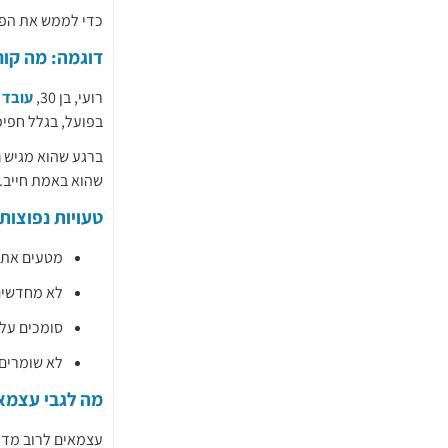
כדי לממש את הפטור יש להגיש טופס 116, 
דוגמה: מה קור
רועי, בן 30,
עובד
ב
בפועל, בגלל חפיפ
ברגע שהוא מגיש
ת
שהוא באמת חייב.
טעויות נפוצות
מטעים את טופס 101 – לא מציינים ק
לא מחדשים
סומכים על
לא שומרים 
מה לגבי עצמאי
עצמאים לרוב מדוו