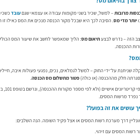
 צורך בתיאום מס?
נסות מרובות
– למשל, שכיר בשני מקומות עבודה או עצמאי שגם
עובד
כשכיר
ו
יותר מדי מס
. הסיבה לכך היא שבכל מקור הכנסה מנכים את המס כאילו זו ה
ב הזה – נדרש לבצע
תיאום מס
: הליך שמאפשר לחשב את שיעור המס הכולל ול
רות ההכנסה.
ממס?
ה שניתנת על־ידי החוק – למשל לגמלאים, נכים, נפגעי פעולות איבה, חיילי
סגרתה חלק מההכנסה (או כולה)
פטור מתשלום מס הכנסה
.
ר נפרד מרשות המסים.
ך עושים את זה בפועל?
ונליין דרך מערכת רשות המסים או אצל פקיד השומה. הנה השלבים:
 רשות המסים עם זיהוי.