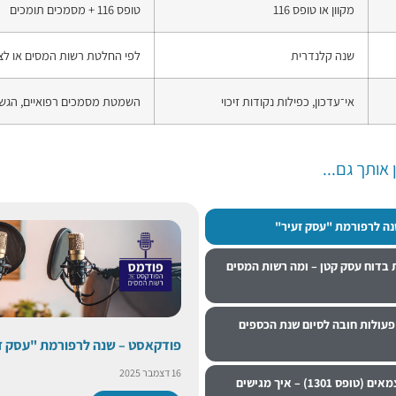
מקוון או טופס 116
טופס 116 + מסמכים תומכים
שנה קלנדרית
לפי החלטת רשות המסים או לצ
אי־עדכון, כפילות נקודות זיכוי
השמטת מסמכים רפואיים, הגשה
ן אותך גם...
ה לרפורמת "עסק זעיר"
ת בדוח עסק קטן – ומה רשות המסים
פעולות חובה לסיום שנת הכספים
פודקאסט – שנה לרפורמת "עסק ז
16 דצמבר 2025
דוח שנתי לעצמאים (טופס 1301) – איך מגישים