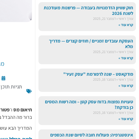
חוק שוויון הזדמנויות בעבודה — פרשנות מעודכנת
לשנת 2026
עורך ראשי
דצמבר 21, 2025
קרא עוד »
העסקת עובדים זמניים / חוזים קצרים — מדריך
מלא
עורך ראשי
דצמבר 21, 2025
קרא עוד »
מה
פודקאסט – שנה לרפורמת "עסק זעיר"
עורך ראשי
דצמבר 16, 2025
קרא עוד »
תגיות תוכן 
טעויות נפוצות בדוח עסק קטן – ומה רשות המסים
כן בודקת?
תיאום מס
ו־
פטור
עורך ראשי
דצמבר 16, 2025
ברור מה ההבדל בי
קרא עוד »
המדריך הבא עושה
אינסטגרפיה: פעולות חובה לסיום שנת הכספים