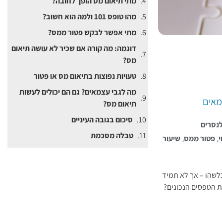
מתי תיאום מס הופך לחובה?
מהו טופס 101 ולמה הוא חשוב?
מתי אפשר לבקש פטור ממס?
דוגמה: מה קורה אם שכיר לא עושה תיאום
מס?
טעויות נפוצות בתיאום מס או פטור
מה לגבי עצמאים? גם הם יכולים לעשות
מאים
תיאום מס?
סיכום בגובה העיניים
נסרים
טבלה מסכמת
,
,
י
פטור ממס
שיעור
כלשהו – אך לא תמיד
ת הטפסים הנכונים?