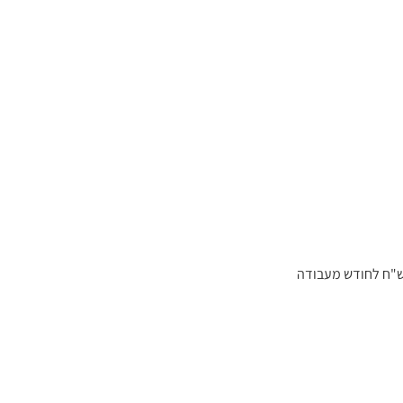
תעודת נכות רפואית של 90% ומעלה – פטור עד תקרת הכנסה שנתית (כ־75,000 ש"ח לחודש מעבודה