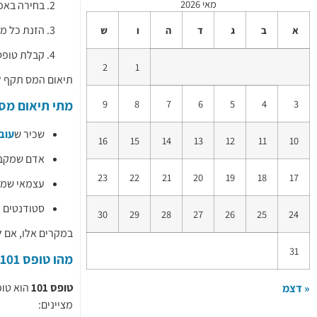
מאי 2026
בחירה באפ
הזנת כל מק
א
ב
ג
ד
ה
ו
ש
קבלת טופס 
2
1
תיאום המס תקף ל
9
8
7
6
5
4
3
מתי תיאום מס
שכיר ש
עוב
16
15
14
13
12
11
10
אדם שמקב
23
22
21
20
19
18
17
עצמאי שמק
סטודנטים 
30
29
28
27
26
25
24
במקרים אלו, אם לא תב
31
מהו טופס 101 ולמה הוא חשוב?
טופס 101
הוא טופ
« דצמ
מציינים: