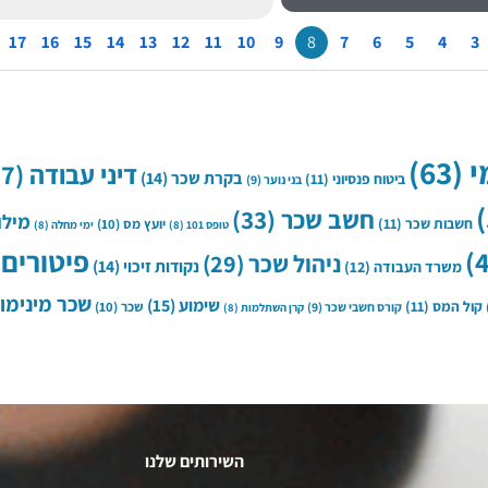
17
16
15
14
13
12
11
10
9
8
7
6
5
4
3
י
(63)
דיני עבודה
(37)
בקרת שכר
(14)
ביטוח פנסיוני
(11)
בני נוער
(9)
חשב שכר
(33)
מילו
חשבות שכר
(11)
יועץ מס
(10)
טופס 101
(8)
ימי מחלה
(8)
פיטורים
)
ניהול שכר
(29)
נקודות זיכוי
(14)
משרד העבודה
(12)
שכר מינימו
שימוע
(15)
קול המס
(11)
שכר
(10)
קורס חשבי שכר
(9)
קרן השתלמות
(8)
השירותים שלנו