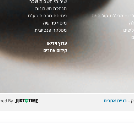
שירותי חשבות שכר
הנהלת חשבונות
נו – מכללת קול המס
פתיחת חברות בע"מ
לה
מיסוי פרישה
יצים
מסלקה פנסיונית
ם
ערוץ וידיאו
קידום אתרים
ק –
בניית אתרים
red By