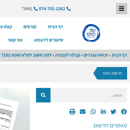
5481*
074-702-2262
דף הבית
קורסים
קצת על
שיעורים לדוגמא
צור קשר
דף הבית
»
זכויות עובדים
»
קבלה לעבודה
»
למה חשוב למלא טופס 101?
»
חדשות האתר
מאמרים חדשים