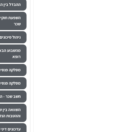
ההבדל בין ה
השפעת חוקי 
שכר
ניהול סיכוני
מהשבוע הבא:
רופא
מסלקה פנסיונ
מסלקה פנסיונ
חשב שכר - ה
השוואה בין ש
וההטבות הנל
עדכונים דיני ע