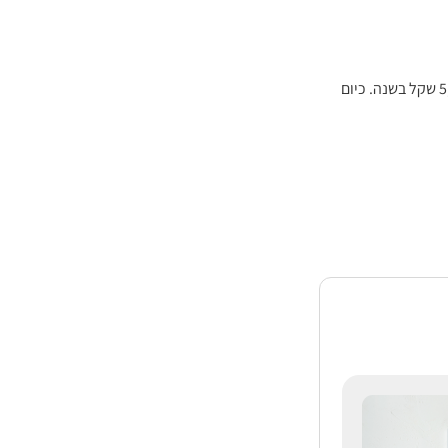
זכאים לשתי נקודות זיכוי בשווי של 5,232 שקל בשנה. כיום