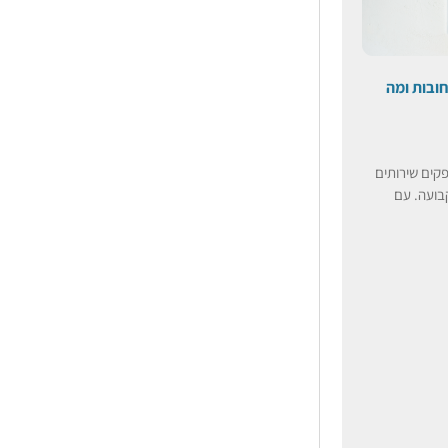
חובות ומה
קים שירותים
בועה. עם