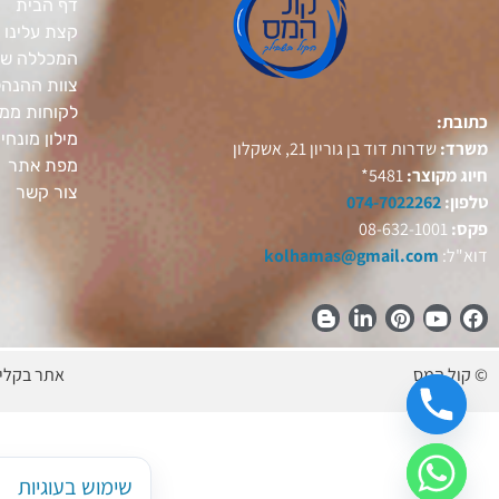
דף הבית
קצת עלינו
המכללה של
צוות ההנה
לקוחות ממל
כתובת:
מילון מונחי
משרד:
שדרות דוד בן גוריון 21, אשקלון
מפת אתר
חיוג מקוצר:
5481*
צור קשר
טלפון:
074-7022262
פקס:
08-632-1001
דוא"ל:
kolhamas@gmail.com
© קול המס
אתר בקלי
שימוש בעוגיות