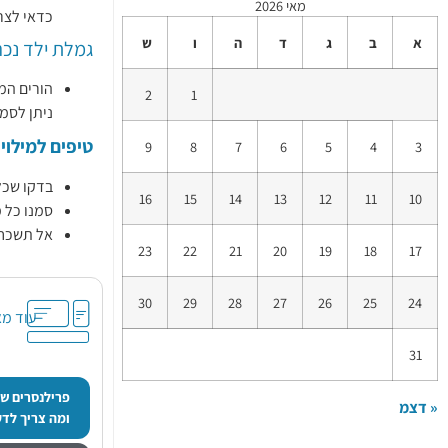
מאי 2026
כדאי לצר
א
ב
ג
ד
ה
ו
ש
גמלת ילד נכה
הורים המ
2
1
ניתן לסמן 
טיפים למילוי 
9
8
7
6
5
4
3
בדקו שכל
16
15
14
13
12
11
10
סמנו כל 
אל תשכחו
23
22
21
20
19
18
17
30
29
28
27
26
25
24
עוד מא
31
פרילנסרים שמ
« דצמ
ומה צריך לד