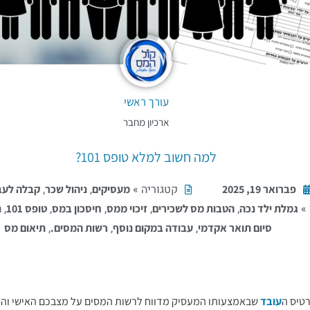
עורך ראשי
ארכיון מחבר
למה חשוב למלא טופס 101?
קטגוריה »
,
,
פברואר 19, 2025
מעסיקים
ניהול שכר
קבלה לעב
»
,
,
,
,
,
גמלת ילד נכה
הטבות מס לשכירים
זיכוי ממס
חיסכון במס
טופס 101
נ
,
,
,
סיום תואר אקדמי
עבודה במקום נוסף
רשות המסים.
תיאום מס
עובד
שבאמצעותו המעסיק מדווח לרשות המסים על מצבכם האישי וה