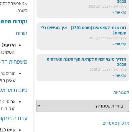
2025
שמאפשר לכם לקב
עורך ראשי
דצמבר 10, 2025
השנה.
קרא עוד »
נקודות שחשוב
דוח שנתי לעצמאים (טופס 1301) – איך מגישים בלי
הורות
טעויות?
עורך ראשי
דצמבר 10, 2025
קרא עוד »
הידעת?
ה
והמשיכו ל
מדריך מיצוי זכויות לקראת סוף השנה האזרחית
משפחות חד-ה
2025
עורך ראשי
דצמבר 2, 2025
הורים גרו
קרא עוד »
שאינן חול
סיום תואר אק
קטגוריות
אם סיימת
הנקודות נ
עבודה במקום
ארכיון מאמרים
שימו לב!