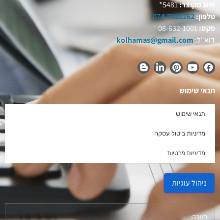
חיוג מקוצר:
5481*
טלפון:
074-7022262
פקס:
08-632-1001
דוא"ל:
kolhamas@gmail.com
תנאי שימוש
תנאי שימוש
מדיניות ביטול עסקה
מדיניות פרטיות
ניהול עוגיות
הערה: