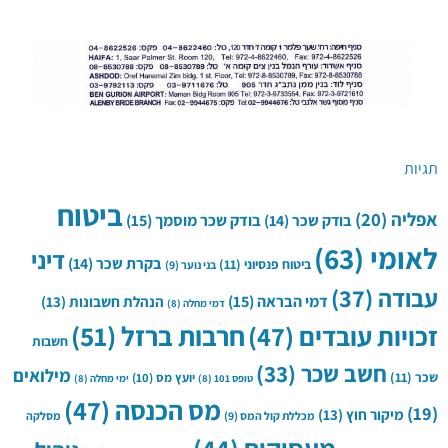
תגיות
ביטוח
אפליה
(20)
בודק שכר
(14)
בודק שכר מוסמך
(15)
לאומי
(63)
דיני
בקרת שכר
(14)
ביטוח פנסיוני
(11)
בני נוער
(9)
עבודה
(37)
דמי הבראה
(15)
הנהלת חשבונות
(13)
דמי מחלה
(8)
חרבות ברזל
(51)
זכויות עובדים
(47)
חשבות
חשב שכר
(33)
מילואים
שכר
(11)
יועץ מס
(10)
טופס 101
(8)
ימי מחלה
(8)
מס הכנסה
(47)
(19)
מיקור חוץ
(13)
מכללת קול המס
(9)
מסלקה