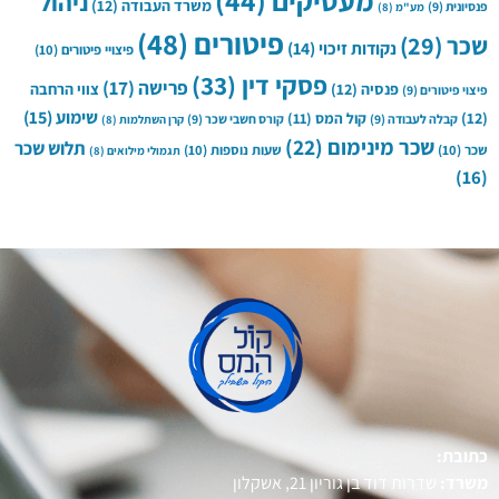
מעסיקים
(44)
ניהול
משרד העבודה
(12)
פנסיונית
(9)
מע"מ
(8)
פיטורים
(48)
שכר
(29)
נקודות זיכוי
(14)
פיצויי פיטורים
(10)
פסקי דין
(33)
פרישה
(17)
פנסיה
(12)
צווי הרחבה
פיצוי פיטורים
(9)
שימוע
(15)
(12)
קול המס
(11)
קבלה לעבודה
(9)
קורס חשבי שכר
(9)
קרן השתלמות
(8)
שכר מינימום
(22)
תלוש שכר
שכר
(10)
שעות נוספות
(10)
תגמולי מילואים
(8)
(16)
כתובת:
משרד:
שדרות דוד בן גוריון 21, אשקלון