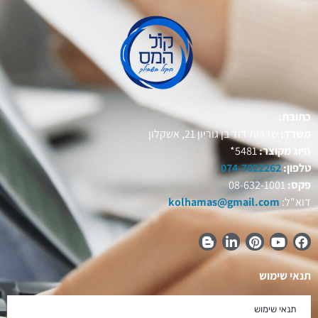
כתובת:
משרד:
שדרות דוד בן גוריון 21, אשקלון
חיוג מקוצר:
5481*
טלפון:
074-7022262
פקס:
08-632-1001
דוא"ל:
kolhamas@gmail.com
תנאי שימוש
תנאי שימוש