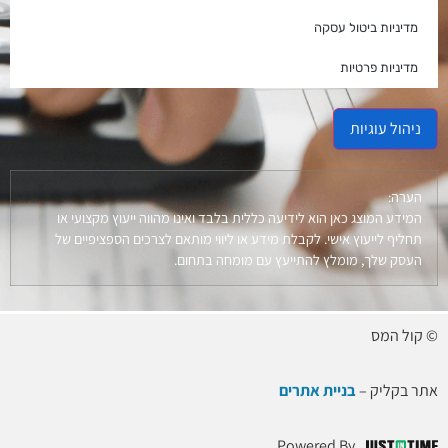
מדיניות ביטול עסקה
מדיניות פרטיות
ניהול עוגיות
הערה:
המידע המוצג כאן הוא לידיעה כללית בלבד ואינו מהווה ייעוץ מקצועי או
תחליף לייעוץ אישי. לקבלת מידע או ליווי מותאם לצרכים הספציפיים של
העסק שלך, מומלץ להתייעץ עם מומחה בתחום.
© קול המס
אתר בקליק –
בניית אתרים
Powered By