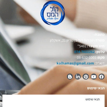
כתובת:
משרד:
שדרות דוד בן גוריון 21, אשקלון
חיוג מקוצר:
5481*
טלפון:
074-7022262
פקס:
08-632-1001
דוא"ל:
kolhamas@gmail.com
תנאי שימוש
תנאי שימוש