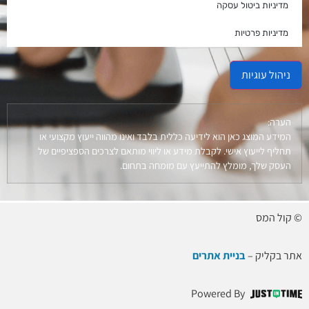
מדיניות ביטול עסקה
מדיניות פרטיות
ניהול עוגיות
הערה:
המידע המוצג כאן הוא לידיעה כללית בלבד ואינו מהווה ייעוץ מקצועי או
תחליף לייעוץ אישי. לקבלת מידע או ליווי מותאם לצרכים הספציפיים של
העסק שלך, מומלץ להתייעץ עם מומחה בתחום.
© קול המס
אתר בקליק –
בניית אתרים
Powered By