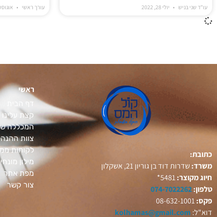
עו"ד שני בניש
יולי 28, 2022
עורך ראשי
אוגוסט 26, 21
ראשי
דף הבית
קצת עלינו
המכללה של
צוות ההנה
לקוחות ממל
כתובת:
מילון מונחי
משרד:
שדרות דוד בן גוריון 21, אשקלון
מפת אתר
חיוג מקוצר:
5481*
צור קשר
טלפון:
074-7022262
פקס:
08-632-1001
דוא"ל:
kolhamas@gmail.com