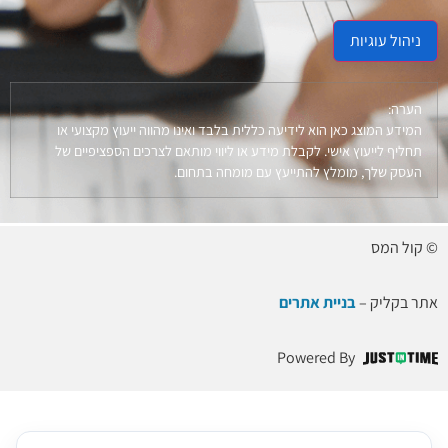
ניהול עוגיות
הערה:
המידע המוצג כאן הוא לידיעה כללית בלבד ואינו מהווה ייעוץ מקצועי או
תחליף לייעוץ אישי. לקבלת מידע או ליווי מותאם לצרכים הספציפיים של
העסק שלך, מומלץ להתייעץ עם מומחה בתחום.
© קול המס
אתר בקליק –
בניית אתרים
Powered By