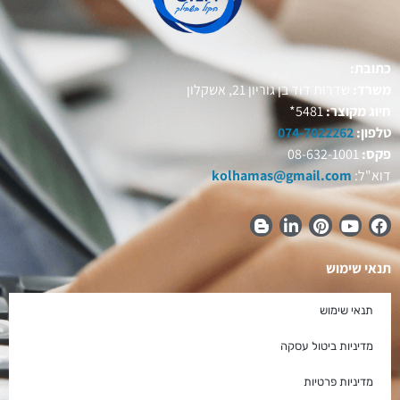
כתובת:
משרד:
שדרות דוד בן גוריון 21, אשקלון
חיוג מקוצר:
5481*
טלפון:
074-7022262
פקס:
08-632-1001
דוא"ל:
kolhamas@gmail.com
תנאי שימוש
תנאי שימוש
מדיניות ביטול עסקה
מדיניות פרטיות