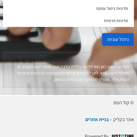
מדיניות ביטול עסקה
מדיניות פרטיות
ניהול עוגיות
הערה:
המידע המוצג כאן הוא לידיעה כללית בלבד ואינו מהווה ייעוץ מקצועי או
תחליף לייעוץ אישי. לקבלת מידע או ליווי מותאם לצרכים הספציפיים של
העסק שלך, מומלץ להתייעץ עם מומחה בתחום.
© קול המס
אתר בקליק –
בניית אתרים
Powered By