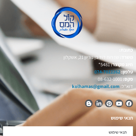
כתובת:
משרד:
שדרות דוד בן גוריון 21, אשקלון
חיוג מקוצר:
5481*
טלפון:
074-7022262
פקס:
08-632-1001
דוא"ל:
kolhamas@gmail.com
תנאי שימוש
תנאי שימוש