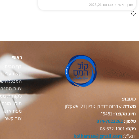
עורך ראשי
פברואר 21, 2023
ראשי
דף הבית
קצת עלינו
המכללה של
צוות ההנה
לקוחות ממל
כתובת:
מילון מונחי
משרד:
שדרות דוד בן גוריון 21, אשקלון
מפת אתר
חיוג מקוצר:
5481*
צור קשר
טלפון:
074-7022262
פקס:
08-632-1001
דוא"ל:
kolhamas@gmail.com