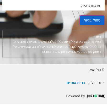
מדיניות פרטיות
ניהול עוגיות
הערה:
המידע המוצג כאן הוא לידיעה כללית בלבד ואינו מהווה ייעוץ מקצועי או
תחליף לייעוץ אישי. לקבלת מידע או ליווי מותאם לצרכים הספציפיים של
העסק שלך, מומלץ להתייעץ עם מומחה בתחום.
© קול המס
אתר בקליק –
בניית אתרים
Powered By