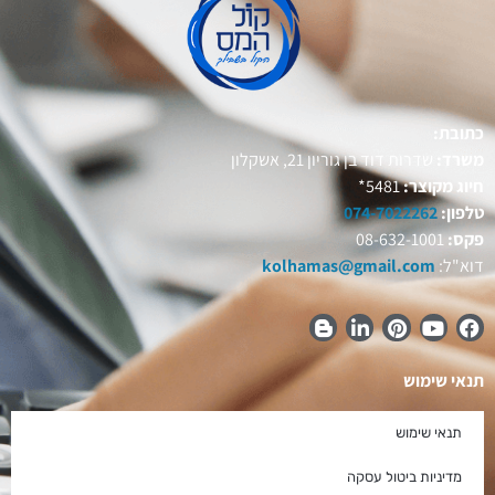
כתובת:
משרד:
שדרות דוד בן גוריון 21, אשקלון
חיוג מקוצר:
5481*
טלפון:
074-7022262
פקס:
08-632-1001
דוא"ל:
kolhamas@gmail.com
תנאי שימוש
תנאי שימוש
מדיניות ביטול עסקה