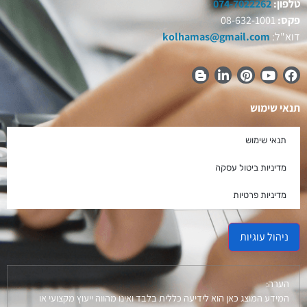
טלפון:
074-7022262
פקס:
08-632-1001
דוא"ל:
kolhamas@gmail.com
תנאי שימוש
תנאי שימוש
מדיניות ביטול עסקה
מדיניות פרטיות
ניהול עוגיות
הערה:
המידע המוצג כאן הוא לידיעה כללית בלבד ואינו מהווה ייעוץ מקצועי או