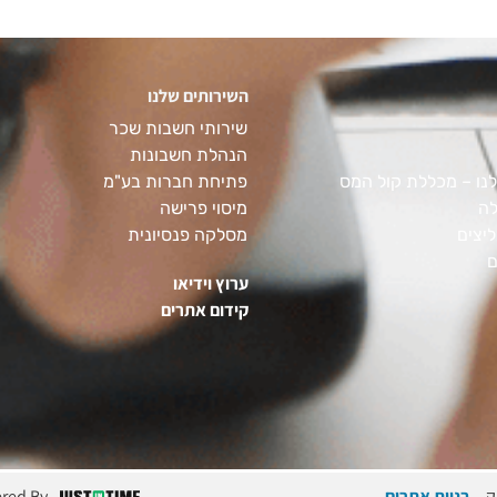
השירותים שלנו
שירותי חשבות שכר
הנהלת חשבונות
נו – מכללת קול המס
פתיחת חברות בע"מ
לה
מיסוי פרישה
יצים
מסלקה פנסיונית
ם
ערוץ וידיאו
קידום אתרים
ק –
בניית אתרים
red By