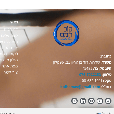
ראשי
דף הבית
קצת עלינו
המכללה של
צוות ההנה
לקוחות ממל
כתובת:
מילון מונחי
משרד:
שדרות דוד בן גוריון 21, אשקלון
מפת אתר
חיוג מקוצר:
5481*
צור קשר
טלפון:
074-7022262
פקס:
08-632-1001
דוא"ל:
kolhamas@gmail.com
© קול המס
אתר בקלי