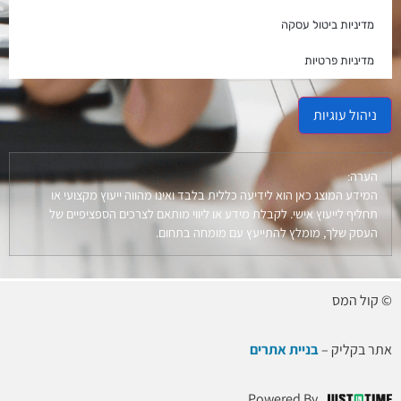
מדיניות ביטול עסקה
מדיניות פרטיות
ניהול עוגיות
הערה:
המידע המוצג כאן הוא לידיעה כללית בלבד ואינו מהווה ייעוץ מקצועי או
תחליף לייעוץ אישי. לקבלת מידע או ליווי מותאם לצרכים הספציפיים של
העסק שלך, מומלץ להתייעץ עם מומחה בתחום.
© קול המס
אתר בקליק –
בניית אתרים
Powered By