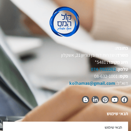
כתובת:
משרד:
שדרות דוד בן גוריון 21, אשקלון
חיוג מקוצר:
5481*
טלפון:
074-7022262
פקס:
08-632-1001
דוא"ל:
kolhamas@gmail.com
תנאי שימוש
תנאי שימוש