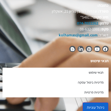
כתובת:
משרד:
שדרות דוד בן גוריון 21, אשקלון
חיוג מקוצר:
5481*
טלפון:
074-7022262
פקס:
08-632-1001
דוא"ל:
kolhamas@gmail.com
תנאי שימוש
תנאי שימוש
מדיניות ביטול עסקה
מדיניות פרטיות
ניהול עוגיות