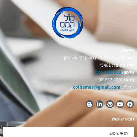
כתובת:
משרד:
שדרות דוד בן גוריון 21, אשקלון
חיוג מקוצר:
5481*
טלפון:
074-7022262
פקס:
08-632-1001
דוא"ל:
kolhamas@gmail.com
תנאי שימוש
תנאי שימוש