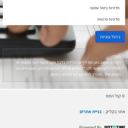
מדיניות ביטול עסקה
מדיניות פרטיות
ניהול עוגיות
הערה:
המידע המוצג כאן הוא לידיעה כללית בלבד ואינו מהווה ייעוץ מקצועי או
תחליף לייעוץ אישי. לקבלת מידע או ליווי מותאם לצרכים הספציפיים של
העסק שלך, מומלץ להתייעץ עם מומחה בתחום.
© קול המס
אתר בקליק –
בניית אתרים
Powered By