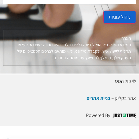
ניהול עוגיות
הערה:
המידע המוצג כאן הוא לידיעה כללית בלבד ואינו מהווה ייעוץ מקצועי או
תחליף לייעוץ אישי. לקבלת מידע או ליווי מותאם לצרכים הספציפיים של
העסק שלך, מומלץ להתייעץ עם מומחה בתחום.
© קול המס
אתר בקליק –
בניית אתרים
Powered By