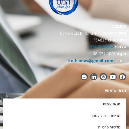
כתובת:
משרד:
שדרות דוד בן גוריון 21, אשקלון
חיוג מקוצר:
5481*
טלפון:
074-7022262
פקס:
08-632-1001
דוא"ל:
kolhamas@gmail.com
תנאי שימוש
תנאי שימוש
מדיניות ביטול עסקה
מדיניות פרטיות